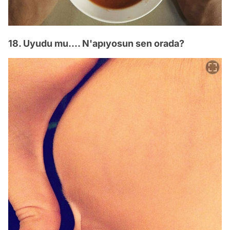
18. Uyudu mu.... N'apıyosun sen orada?