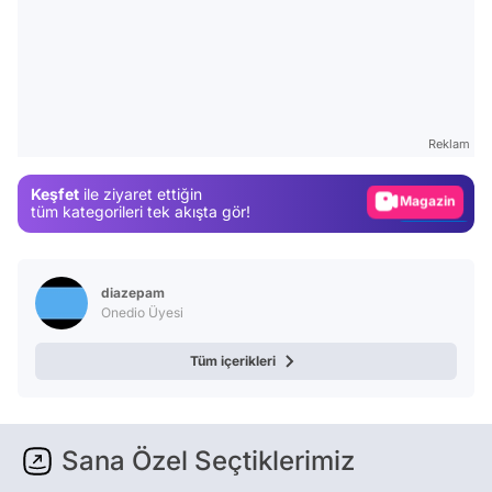
Video
Test
Gündem
Magazin
Reklam
Video
Keşfet
ile ziyaret ettiğin
Test
tüm kategorileri tek akışta gör!
diazepam
Onedio Üyesi
Tüm içerikleri
Sana Özel Seçtiklerimiz