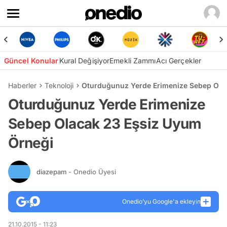
Güncel Konular
Kural Değişiyor
Emekli Zammı
Acı Gerçekler
Haberler
Teknoloji
Oturduğunuz Yerde Erimenize Sebep Ola
Oturduğunuz Yerde Erimenize
Sebep Olacak 23 Eşsiz Uyum
Örneği
diazepam
- Onedio Üyesi
Onedio’yu Google'a ekleyin
21.10.2015 - 11:23