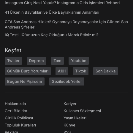
Instagram Giriş Nasıl Yapılır? Instagram'a Giriş İşlemleri Rehberi
41 Ülkenin Bayrakları ve Ülke Bayraklarının Anlamları
GTA San Andreas Hileleri! Oynamaya Doyamayanlar İçin Güncel San
Andreas Şifreleri
IQ Testi: IQ'unuzun Kaç Olduğunu Merak Ettiniz mi?
Keşfet
Twitter
Deprem
Zam
Youtube
Günlük Burç Yorumları
A101
Tiktok
Son Dakika
Bugün Ne Pişirsem
Gezilecek Yerler
Hakkımızda
Kariyer
Geri Bildirim
Kullanıcı Sözleşmesi
Gizlilik Politikası
Yayın İlkeleri
Topluluk Kuralları
Künye
Reklam
RSS