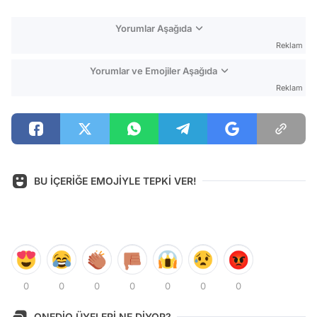
Yorumlar Aşağıda
Reklam
Yorumlar ve Emojiler Aşağıda
Reklam
BU İÇERİĞE EMOJİYLE TEPKİ VER!
0
0
0
0
0
0
0
ONEDİO ÜYELERİ NE DİYOR?