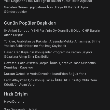
YKS Değişecek mi? Milli Eğitim Bakanı Yusuf Tekin Açıkladı
Geceleri Güneş Işığı Satmak İçin Uzaya 18 Metrelik Ayna
Gönderecekler
Günün Popüler Başlıkları
İlk Anket Sonucu: YENİ Parti'nin Oy Oranı Belli Oldu, CHP Barajın
Altına Düştü!
Türkiye, Arabistan ve Pakistan Arasında Mekke Anlaşması: Birine
Yapılan Saldırı Hepsine Yapılmış Sayılacak
Hasan Can Kaya’nın Konuşanlar Programına Katılan Seyirci
Gözaltına Alınıp Sınır Dışı Edildi
Gazeteci Fatih Atik'ten Çarpıcı İddia: Çerçeve Yasa Selahattin
Demirtaş'ı Kapsıyor
Dursun Özbek'in Veda Davetine Icardi'den Soğuk Yanıt
Fatih Altaylı’dan Çok Konuşulacak İddia: ROK İtirafçı Oldu Cem
Küçük’ün Adını Verdi
Hızlı Erişim
Hava Durumu
Son Depremler Listesi