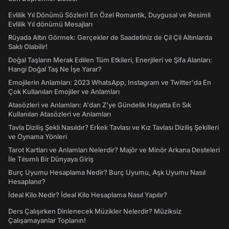
Evlilik Yıl Dönümü Sözleri! En Özel Romantik, Duygusal ve Resimli
Evlilik Yıl dönümü Mesajları
Rüyada Altın Görmek: Gerçekler de Saadetiniz de Çil Çil Altınlarda
Saklı Olabilir!
Doğal Taşların Merak Edilen Tüm Etkileri, Enerjileri ve Şifa Alanları:
Hangi Doğal Taş Ne İşe Yarar?
Emojilerin Anlamları: 2023 WhatsApp, Instagram ve Twitter'da En
Çok Kullanılan Emojiler ve Anlamları
Atasözleri ve Anlamları: A'dan Z'ye Gündelik Hayatta En Sık
Kullanılan Atasözleri ve Anlamları
Tavla Diziliş Şekli Nasıldır? Erkek Tavlası ve Kız Tavlası Diziliş Şekilleri
ve Oynama Yönleri
Tarot Kartları ve Anlamları Nelerdir? Majör ve Minör Arkana Desteleri
İle Tılsımlı Bir Dünyaya Giriş
Burç Uyumu Hesaplama Nedir? Burç Uyumu, Aşk Uyumu Nasıl
Hesaplanır?
İdeal Kilo Nedir? İdeal Kilo Hesaplama Nasıl Yapılır?
Ders Çalışırken Dinlenecek Müzikler Nelerdir? Müziksiz
Çalışamayanlar Toplanın!