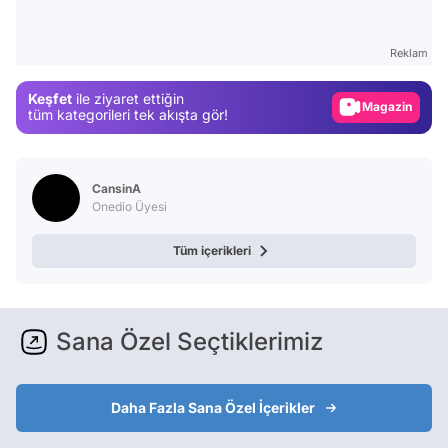
Video
Test
Reklam
Gündem
Keşfet
ile ziyaret ettiğin
Magazin
tüm kategorileri tek akışta gör!
Video
Test
CansinA
Onedio Üyesi
Tüm içerikleri
Sana Özel Seçtiklerimiz
Daha Fazla Sana Özel İçerikler