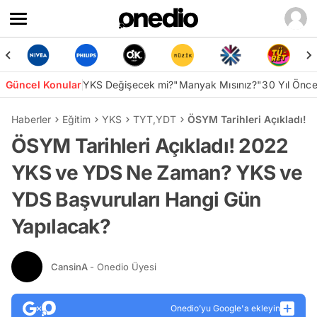
Güncel Konular
YKS Değişecek mi?
"Manyak Mısınız?"
30 Yıl Önc
Haberler
Eğitim
YKS
TYT
,
YDT
ÖSYM Tarihleri Açıkladı!
ÖSYM Tarihleri Açıkladı! 2022
YKS ve YDS Ne Zaman? YKS ve
YDS Başvuruları Hangi Gün
Yapılacak?
CansinA
- Onedio Üyesi
Onedio’yu Google'a ekleyin