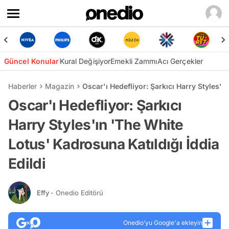
Güncel Konular
Kural Değişiyor
Emekli Zammı
Acı Gerçekler
Haberler
Magazin
Oscar'ı Hedefliyor: Şarkıcı Harry Styles'ı
Oscar'ı Hedefliyor: Şarkıcı
Harry Styles'ın 'The White
Lotus' Kadrosuna Katıldığı İddia
Edildi
Effy
- Onedio Editörü
Onedio’yu Google'a ekleyin