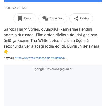
23.11.2023 - 21:47
Favori
Yorum Yap
Paylaş
Şarkıcı Harry Styles, oyunculuk kariyerine kendini
adamış durumda. Filmlerden dizilere dal dal gezinen
ünlü şarkıcının
The White Lotus
dizisinin üçüncü
sezonunda yer alacağı iddia edildi. Buyurun detaylara
👇
Kaynak:
https://www.radiotimes.com/tv/drama/h...
İçeriğin Devamı Aşağıda