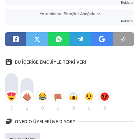
Reklam
Yorumlar ve Emojiler Aşağıda
Reklam
BU İÇERİĞE EMOJİYLE TEPKİ VER!
3
2
0
0
0
0
0
ONEDİO ÜYELERİ NE DİYOR?