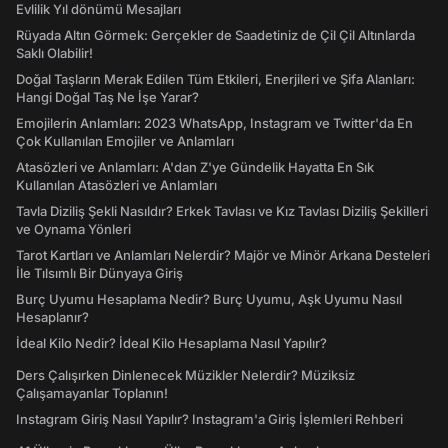
Evlilik Yıl dönümü Mesajları
Rüyada Altın Görmek: Gerçekler de Saadetiniz de Çil Çil Altınlarda
Saklı Olabilir!
Doğal Taşların Merak Edilen Tüm Etkileri, Enerjileri ve Şifa Alanları:
Hangi Doğal Taş Ne İşe Yarar?
Emojilerin Anlamları: 2023 WhatsApp, Instagram ve Twitter'da En
Çok Kullanılan Emojiler ve Anlamları
Atasözleri ve Anlamları: A'dan Z'ye Gündelik Hayatta En Sık
Kullanılan Atasözleri ve Anlamları
Tavla Diziliş Şekli Nasıldır? Erkek Tavlası ve Kız Tavlası Diziliş Şekilleri
ve Oynama Yönleri
Tarot Kartları ve Anlamları Nelerdir? Majör ve Minör Arkana Desteleri
İle Tılsımlı Bir Dünyaya Giriş
Burç Uyumu Hesaplama Nedir? Burç Uyumu, Aşk Uyumu Nasıl
Hesaplanır?
İdeal Kilo Nedir? İdeal Kilo Hesaplama Nasıl Yapılır?
Ders Çalışırken Dinlenecek Müzikler Nelerdir? Müziksiz
Çalışamayanlar Toplanın!
Instagram Giriş Nasıl Yapılır? Instagram'a Giriş İşlemleri Rehberi