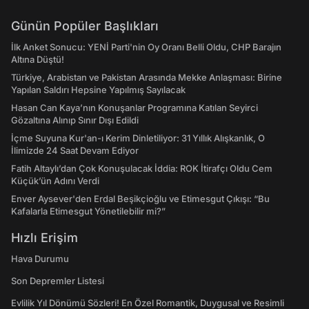
Günün Popüler Başlıkları
İlk Anket Sonucu: YENİ Parti'nin Oy Oranı Belli Oldu, CHP Barajın
Altına Düştü!
Türkiye, Arabistan ve Pakistan Arasında Mekke Anlaşması: Birine
Yapılan Saldırı Hepsine Yapılmış Sayılacak
Hasan Can Kaya’nın Konuşanlar Programına Katılan Seyirci
Gözaltına Alınıp Sınır Dışı Edildi
İçme Suyuna Kur'an-ı Kerim Dinletiliyor: 31 Yıllık Alışkanlık, O
İlimizde 24 Saat Devam Ediyor
Fatih Altaylı’dan Çok Konuşulacak İddia: ROK İtirafçı Oldu Cem
Küçük’ün Adını Verdi
Enver Aysever'den Erdal Beşikçioğlu ve Etimesgut Çıkışı: “Bu
Kafalarla Etimesgut Yönetilebilir mi?”
Hızlı Erişim
Hava Durumu
Son Depremler Listesi
Evlilik Yıl Dönümü Sözleri! En Özel Romantik, Duygusal ve Resimli