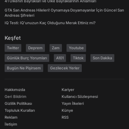
41 Ülkenin Bayrakları ve Ülke Bayraklarının Anlamları
GTA San Andreas Hileleri! Oynamaya Doyamayanlar İçin Güncel San
Andreas Şifreleri
IQ Testi: IQ'unuzun Kaç Olduğunu Merak Ettiniz mi?
Keşfet
Twitter
Deprem
Zam
Youtube
Günlük Burç Yorumları
A101
Tiktok
Son Dakika
Bugün Ne Pişirsem
Gezilecek Yerler
Hakkımızda
Kariyer
Geri Bildirim
Kullanıcı Sözleşmesi
Gizlilik Politikası
Yayın İlkeleri
Topluluk Kuralları
Künye
Reklam
RSS
İletişim