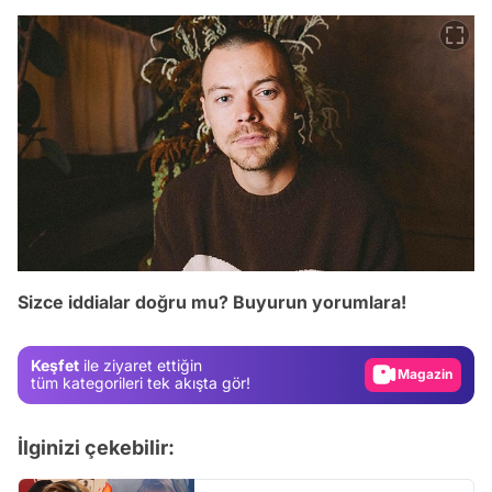
Video
Test
Sizce iddialar doğru mu? Buyurun yorumlara!
Gündem
Magazin
Keşfet
ile ziyaret ettiğin
Video
tüm kategorileri tek akışta gör!
Test
İlginizi çekebilir: