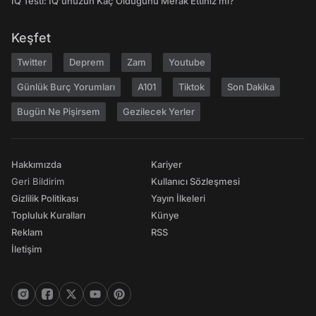
IQ Testi: IQ'unuzun Kaç Olduğunu Merak Ettiniz mi?
Keşfet
Twitter
Deprem
Zam
Youtube
Günlük Burç Yorumları
A101
Tiktok
Son Dakika
Bugün Ne Pişirsem
Gezilecek Yerler
Hakkımızda
Kariyer
Geri Bildirim
Kullanıcı Sözleşmesi
Gizlilik Politikası
Yayın İlkeleri
Topluluk Kuralları
Künye
Reklam
RSS
İletişim