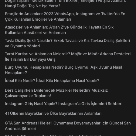
Doğal Taşların Merak Edilen Tüm Etkileri, Enerjileri ve Şifa Alanları:
Hangi Doğal Taş Ne İşe Yarar?
Emojilerin Anlamları: 2023 WhatsApp, Instagram ve Twitter'da En
Çok Kullanılan Emojiler ve Anlamları
Atasözleri ve Anlamları: A'dan Z'ye Gündelik Hayatta En Sık
Kullanılan Atasözleri ve Anlamları
Tavla Diziliş Şekli Nasıldır? Erkek Tavlası ve Kız Tavlası Diziliş Şekilleri
ve Oynama Yönleri
Tarot Kartları ve Anlamları Nelerdir? Majör ve Minör Arkana Desteleri
İle Tılsımlı Bir Dünyaya Giriş
Burç Uyumu Hesaplama Nedir? Burç Uyumu, Aşk Uyumu Nasıl
Hesaplanır?
İdeal Kilo Nedir? İdeal Kilo Hesaplama Nasıl Yapılır?
Ders Çalışırken Dinlenecek Müzikler Nelerdir? Müziksiz
Çalışamayanlar Toplanın!
Instagram Giriş Nasıl Yapılır? Instagram'a Giriş İşlemleri Rehberi
41 Ülkenin Bayrakları ve Ülke Bayraklarının Anlamları
GTA San Andreas Hileleri! Oynamaya Doyamayanlar İçin Güncel San
Andreas Şifreleri