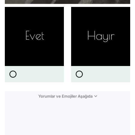
Yorumlar ve Emojiler Aşağıda
Video
Test