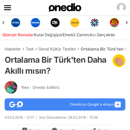
Güncel Konular
Kural Değişiyor
Emekli Zammı
Acı Gerçekler
Haberler
Test
Genel Kültür Testleri
Ortalama Bir Türk'ten Da
Ortalama Bir Türk'ten Daha
Akıllı mısın?
Trex
- Onedio Editörü
Onedio’yu Google'a ekleyin
03.03.2016 - 12:17
Son Güncelleme: 28.03.2018 - 15:36