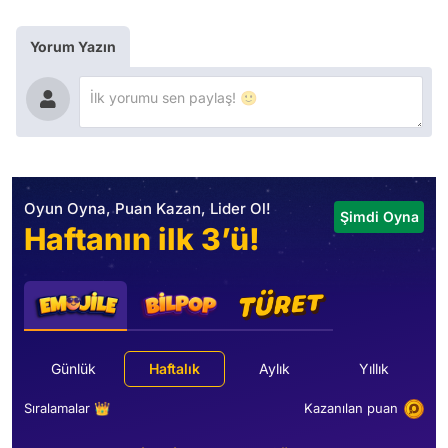
Yorum Yazın
Oyun Oyna, Puan Kazan, Lider Ol!
Şimdi Oyna
Haftanın ilk 3’ü!
Günlük
Haftalık
Aylık
Yıllık
Sıralamalar 👑
Kazanılan puan