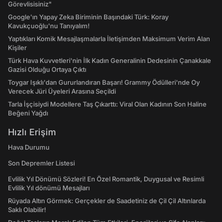
Görevlisisiniz"
Google'ın Yapay Zeka Biriminin Başındaki Türk: Koray
Kavukçuoğlu'nu Tanıyalım!
Yaptıkları Komik Mesajlaşmalarla İletişimden Maksimum Verim Alan
Kişiler
Türk Hava Kuvvetleri'nin İlk Kadın Generalinin Dedesinin Çanakkale
Gazisi Olduğu Ortaya Çıktı
Toygar Işıklı'dan Gururlandıran Başarı! Grammy Ödülleri'nde Oy
Verecek Jüri Üyeleri Arasına Seçildi
Tarla İşçisiydi Modellere Taş Çıkarttı: Viral Olan Kadının Son Haline
Beğeni Yağdı
Hızlı Erişim
Hava Durumu
Son Depremler Listesi
Evlilik Yıl Dönümü Sözleri! En Özel Romantik, Duygusal ve Resimli
Evlilik Yıl dönümü Mesajları
Rüyada Altın Görmek: Gerçekler de Saadetiniz de Çil Çil Altınlarda
Saklı Olabilir!