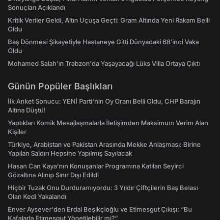
Sonuçları Açıklandı
Kritik Veriler Geldi, Altın Uçuşa Geçti: Gram Altında Yeni Rakam Belli
Oldu
Baş Dönmesi Şikayetiyle Hastaneye Gitti Dünyadaki 68’inci Vaka
Oldu
Mohamed Salah'ın Trabzon'da Yaşayacağı Lüks Villa Ortaya Çıktı
Günün Popüler Başlıkları
İlk Anket Sonucu: YENİ Parti'nin Oy Oranı Belli Oldu, CHP Barajın
Altına Düştü!
Yaptıkları Komik Mesajlaşmalarla İletişimden Maksimum Verim Alan
Kişiler
Türkiye, Arabistan ve Pakistan Arasında Mekke Anlaşması: Birine
Yapılan Saldırı Hepsine Yapılmış Sayılacak
Hasan Can Kaya’nın Konuşanlar Programına Katılan Seyirci
Gözaltına Alınıp Sınır Dışı Edildi
Hiçbir Tuzak Onu Durduramıyordu: 3 Yıldır Çiftçilerin Baş Belası
Olan Kedi Yakalandı
Enver Aysever'den Erdal Beşikçioğlu ve Etimesgut Çıkışı: “Bu
Kafalarla Etimesgut Yönetilebilir mi?”