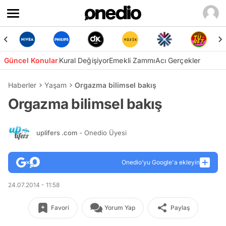
Güncel Konular
Kural Değişiyor
Emekli Zammı
Acı Gerçekler
Haberler
Yaşam
Orgazma bilimsel bakış
Orgazma bilimsel bakış
uplifers .com
- Onedio Üyesi
Onedio’yu Google'a ekleyin
24.07.2014 - 11:58
Favori
Yorum Yap
Paylaş