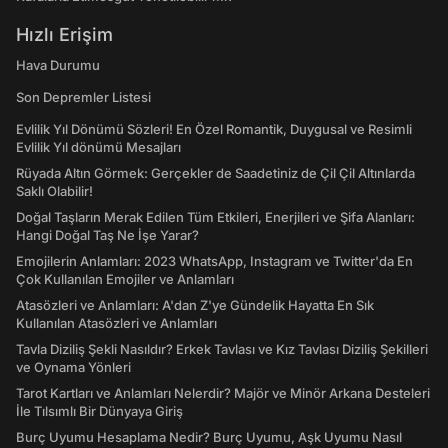
Hızlı Erişim
Hava Durumu
Son Depremler Listesi
Evlilik Yıl Dönümü Sözleri! En Özel Romantik, Duygusal ve Resimli
Evlilik Yıl dönümü Mesajları
Rüyada Altın Görmek: Gerçekler de Saadetiniz de Çil Çil Altınlarda
Saklı Olabilir!
Doğal Taşların Merak Edilen Tüm Etkileri, Enerjileri ve Şifa Alanları:
Hangi Doğal Taş Ne İşe Yarar?
Emojilerin Anlamları: 2023 WhatsApp, Instagram ve Twitter'da En
Çok Kullanılan Emojiler ve Anlamları
Atasözleri ve Anlamları: A'dan Z'ye Gündelik Hayatta En Sık
Kullanılan Atasözleri ve Anlamları
Tavla Diziliş Şekli Nasıldır? Erkek Tavlası ve Kız Tavlası Diziliş Şekilleri
ve Oynama Yönleri
Tarot Kartları ve Anlamları Nelerdir? Majör ve Minör Arkana Desteleri
İle Tılsımlı Bir Dünyaya Giriş
Burç Uyumu Hesaplama Nedir? Burç Uyumu, Aşk Uyumu Nasıl