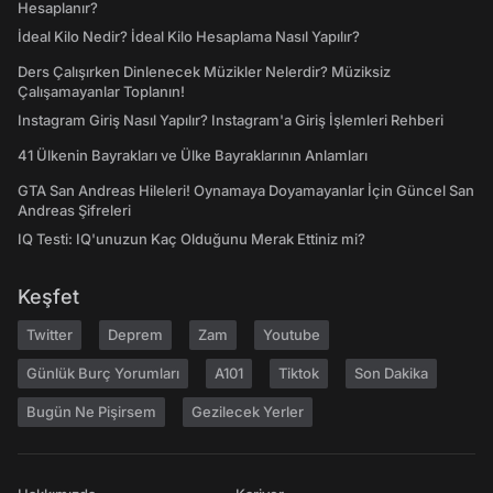
Hesaplanır?
İdeal Kilo Nedir? İdeal Kilo Hesaplama Nasıl Yapılır?
Ders Çalışırken Dinlenecek Müzikler Nelerdir? Müziksiz
Çalışamayanlar Toplanın!
Instagram Giriş Nasıl Yapılır? Instagram'a Giriş İşlemleri Rehberi
41 Ülkenin Bayrakları ve Ülke Bayraklarının Anlamları
GTA San Andreas Hileleri! Oynamaya Doyamayanlar İçin Güncel San
Andreas Şifreleri
IQ Testi: IQ'unuzun Kaç Olduğunu Merak Ettiniz mi?
Keşfet
Twitter
Deprem
Zam
Youtube
Günlük Burç Yorumları
A101
Tiktok
Son Dakika
Bugün Ne Pişirsem
Gezilecek Yerler