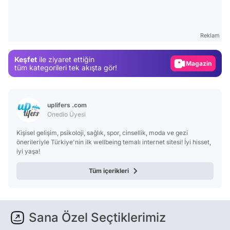
Video
Test
Reklam
Gündem
Keşfet
ile ziyaret ettiğin
Magazin
tüm kategorileri tek akışta gör!
Video
Test
uplifers .com
Onedio Üyesi
Kişisel gelişim, psikoloji, sağlık, spor, cinsellik, moda ve gezi
önerileriyle Türkiye'nin ilk wellbeing temalı internet sitesi! İyi hisset,
iyi yaşa!
Tüm içerikleri
Sana Özel Seçtiklerimiz