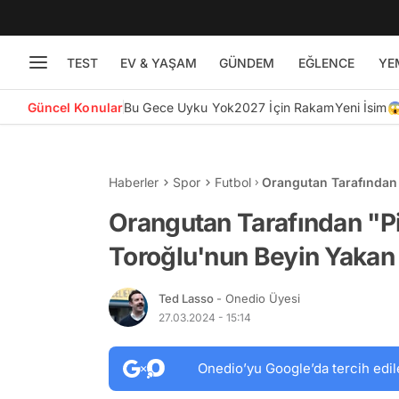
TEST
EV & YAŞAM
GÜNDEM
EĞLENCE
YE
Güncel Konular
Bu Gece Uyku Yok
2027 İçin Rakam
Yeni İsim
Haberler
Spor
Futbol
Orangutan Tarafından 
Yakan Hayvanat Bahçe
Orangutan Tarafından "P
Toroğlu'nun Beyin Yakan
Ted Lasso
- Onedio Üyesi
27.03.2024 - 15:14
Onedio’yu Google’da tercih edil