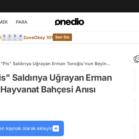
MEK
PARA

ZoneOkey 101
Seri Diz
"Pis" Saldırıya Uğrayan Erman Toroğlu'nun Beyin
si Anısı
is" Saldırıya Uğrayan Erman
 Hayvanat Bahçesi Anısı
en kaynak olarak ekleyin