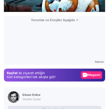
Yorumlar ve Emojiler Aşağıda
Video
Test
Gündem
Reklam
Magazin
Keşfet
ile ziyaret ettiğin
Video
tüm kategorileri tek akışta gör!
Test
Erkam Evlice
Onedio Üyesi