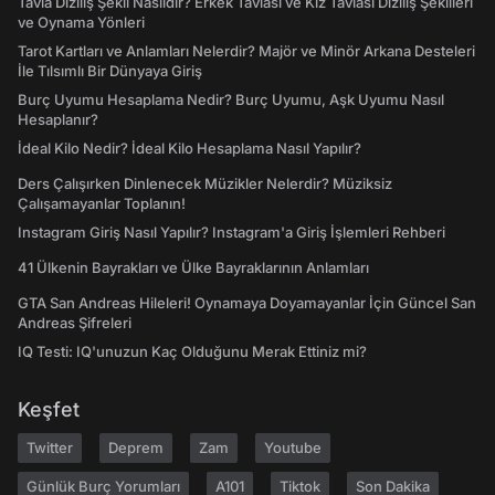
Tavla Diziliş Şekli Nasıldır? Erkek Tavlası ve Kız Tavlası Diziliş Şekilleri
ve Oynama Yönleri
Tarot Kartları ve Anlamları Nelerdir? Majör ve Minör Arkana Desteleri
İle Tılsımlı Bir Dünyaya Giriş
Burç Uyumu Hesaplama Nedir? Burç Uyumu, Aşk Uyumu Nasıl
Hesaplanır?
İdeal Kilo Nedir? İdeal Kilo Hesaplama Nasıl Yapılır?
Ders Çalışırken Dinlenecek Müzikler Nelerdir? Müziksiz
Çalışamayanlar Toplanın!
Instagram Giriş Nasıl Yapılır? Instagram'a Giriş İşlemleri Rehberi
41 Ülkenin Bayrakları ve Ülke Bayraklarının Anlamları
GTA San Andreas Hileleri! Oynamaya Doyamayanlar İçin Güncel San
Andreas Şifreleri
IQ Testi: IQ'unuzun Kaç Olduğunu Merak Ettiniz mi?
Keşfet
Twitter
Deprem
Zam
Youtube
Günlük Burç Yorumları
A101
Tiktok
Son Dakika