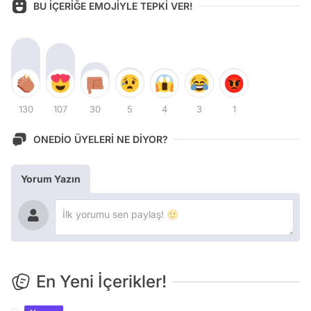
BU İÇERİĞE EMOJİYLE TEPKİ VER!
130
107
30
5
4
3
1
ONEDİO ÜYELERİ NE DİYOR?
Yorum Yazın
En Yeni İçerikler!