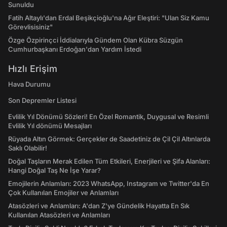
Sunuldu
Fatih Altaylı'dan Erdal Beşikçioğlu'na Ağır Eleştiri: "Ulan Siz Kamu
Görevlisisiniz"
Özge Özpirinçci İddialarıyla Gündem Olan Kübra Süzgün
Cumhurbaşkanı Erdoğan'dan Yardım İstedi
Hızlı Erişim
Hava Durumu
Son Depremler Listesi
Evlilik Yıl Dönümü Sözleri! En Özel Romantik, Duygusal ve Resimli
Evlilik Yıl dönümü Mesajları
Rüyada Altın Görmek: Gerçekler de Saadetiniz de Çil Çil Altınlarda
Saklı Olabilir!
Doğal Taşların Merak Edilen Tüm Etkileri, Enerjileri ve Şifa Alanları:
Hangi Doğal Taş Ne İşe Yarar?
Emojilerin Anlamları: 2023 WhatsApp, Instagram ve Twitter'da En
Çok Kullanılan Emojiler ve Anlamları
Atasözleri ve Anlamları: A'dan Z'ye Gündelik Hayatta En Sık
Kullanılan Atasözleri ve Anlamları