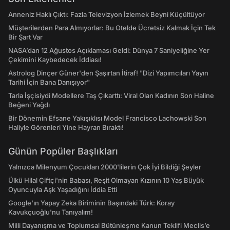
Anneniz Haklı Çıktı: Fazla Televizyon İzlemek Beyni Küçültüyor
Müşterilerden Para Almıyorlar: Bu Otelde Ücretsiz Kalmak İçin Tek
Bir Şart Var
NASA’dan 12 Ağustos Açıklaması Geldi: Dünya 7 Saniyeliğine Yer
Çekimini Kaybedecek İddiası!
Astrolog Dinçer Güner'den Şaşırtan İtiraf! "Dizi Yapımcıları Yayın
Tarihi İçin Bana Danışıyor"
Tarla İşçisiydi Modellere Taş Çıkarttı: Viral Olan Kadının Son Haline
Beğeni Yağdı
Bir Dönemin Efsane Yakışıklısı Model Francisco Lachowski Son
Haliyle Görenleri Yine Hayran Bıraktı!
Günün Popüler Başlıkları
Yalnızca Milenyum Çocukları 2000'lilerin Çok İyi Bildiği Şeyler
Ülkü Hilal Çiftçi'nin Babası, Reşit Olmayan Kızının 10 Yaş Büyük
Oyuncuyla Aşk Yaşadığını İddia Etti
Google'ın Yapay Zeka Biriminin Başındaki Türk: Koray
Kavukçuoğlu'nu Tanıyalım!
Milli Dayanışma ve Toplumsal Bütünleşme Kanun Teklifi Meclis’e