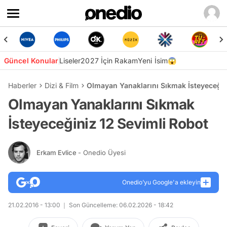
Güncel Konular
Liseler
2027 İçin Rakam
Yeni İsim😱
Haberler
Dizi & Film
Olmayan Yanaklarını Sıkmak İsteyeceğin
Olmayan Yanaklarını Sıkmak
İsteyeceğiniz 12 Sevimli Robot
Erkam Evlice
- Onedio Üyesi
Onedio’yu Google'a ekleyin
21.02.2016 - 13:00
Son Güncelleme: 06.02.2026 - 18:42