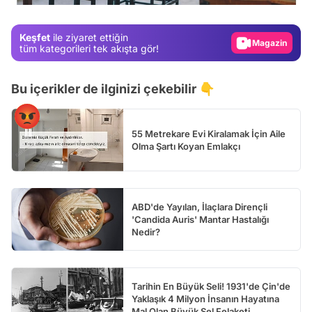
Magazin
Keşfet
ile ziyaret ettiğin
Video
tüm kategorileri tek akışta gör!
Test
Bu içerikler de ilginizi çekebilir 👇
55 Metrekare Evi Kiralamak İçin Aile
Olma Şartı Koyan Emlakçı
ABD'de Yayılan, İlaçlara Dirençli
'Candida Auris' Mantar Hastalığı
Nedir?
Tarihin En Büyük Seli! 1931'de Çin'de
Yaklaşık 4 Milyon İnsanın Hayatına
Mal Olan Büyük Sel Felaketi