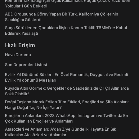
Kemerini Takmadığı İçin Uçak Kalkamadı: Küçük Çocuk Yüzünden
Yolcular 1 Gün Bekledi
ABD Ordusunda Görev Yapan Bir Türk, Kaliforniya Çöllerinin
Sıcaklığını Gösterdi
Suça Sürüklenen Çocuklara İlişkin Kanun Teklifi TBMM'de Kabul
Edilerek Yasalaştı
Hızlı Erişim
Hava Durumu
Son Depremler Listesi
Evlilik Yıl Dönümü Sözleri! En Özel Romantik, Duygusal ve Resimli
Evlilik Yıl dönümü Mesajları
Rüyada Altın Görmek: Gerçekler de Saadetiniz de Çil Çil Altınlarda
Saklı Olabilir!
Doğal Taşların Merak Edilen Tüm Etkileri, Enerjileri ve Şifa Alanları:
Hangi Doğal Taş Ne İşe Yarar?
Emojilerin Anlamları: 2023 WhatsApp, Instagram ve Twitter'da En
Çok Kullanılan Emojiler ve Anlamları
Atasözleri ve Anlamları: A'dan Z'ye Gündelik Hayatta En Sık
Kullanılan Atasözleri ve Anlamları