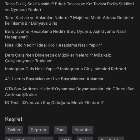
Tavla Diziliş Şekli Nasıldır? Erkek Tavlası ve Kız Tavlası Diziliş Şekilleri
ve Oynama Yönleri
Tarot Kartları ve Anlamları Nelerdir? Majör ve Minör Arkana Desteleri
İle Tılsımlı Bir Dünyaya Giriş
Burç Uyumu Hesaplama Nedir? Burç Uyumu, Aşk Uyumu Nasıl
Hesaplanır?
İdeal Kilo Nedir? İdeal Kilo Hesaplama Nasıl Yapılır?
Ders Çalışırken Dinlenecek Müzikler Nelerdir? Müziksiz
Çalışamayanlar Toplanın!
Instagram Giriş Nasıl Yapılır? Instagram'a Giriş İşlemleri Rehberi
41 Ülkenin Bayrakları ve Ülke Bayraklarının Anlamları
GTA San Andreas Hileleri! Oynamaya Doyamayanlar İçin Güncel San
Andreas Şifreleri
IQ Testi: IQ'unuzun Kaç Olduğunu Merak Ettiniz mi?
Keşfet
Twitter
Deprem
Zam
Youtube