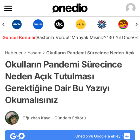
Güncel Konular
Bastonla Vurdu!
"Manyak Mısınız?"
30 Yıl Önce👀
Haberler
Yaşam
Okulların Pandemi Sürecince Neden Açık Tu
Okulların Pandemi Sürecince
Neden Açık Tutulması
Gerektiğine Dair Bu Yazıyı
Okumalısınız
Oğuzhan Kaya
- Gündem Editörü
Onedio’yu Google'a ekleyin