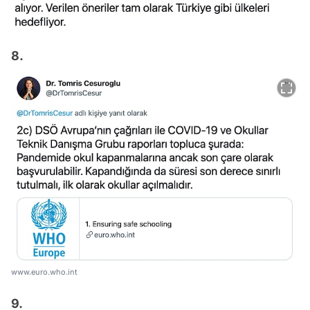
8.
www.euro.who.int
9.