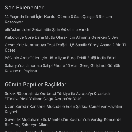
Son Eklenenler
14 Yaşında Kendi İşini Kurdu: Günde 6 Saat Çalışıp 3 Bin Lira
Kazanıyor
ultrAslan Lideri Sebahattin Şirin Gözaltına Alındı
Psikolojiye Göre Daha Mutlu Olmak İçin Almanız Gereken 5 Şey
Çeşme'de Kumrucuya Tepki Yağdı! 1,5 Saatlik Süreyi Aşana 2 Bin TL
Ücret
PSG’nin Arda Güler İçin 115 Milyon Euro Teklif Ettiği İddia Edildi
Sakarya'da Limonata Satıp iPhone 15 Alan Genç Girişimci Günlük
Kazancını Paylaştı
Günün Popüler Başlıkları
Sokak Röportajında Gurbetçi Türkiye ile Avrupa'yı Kıyasladı:
"Türkiye’deki Yolların Çoğu Avrupa’da Yok"
Uzun Süredir Kanserle Mücadele Eden Şarkıcı Cansever Hayatını
Kaybetti
Güvenlik Müdahale Etti: Manifest'in Bodrum'da Verdiği Konserde
Bir Genç Sahneye Atladı