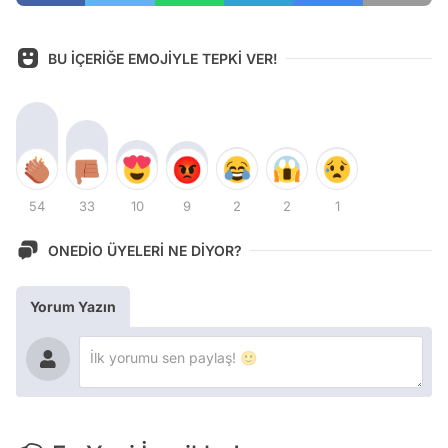
BU İÇERİĞE EMOJİYLE TEPKİ VER!
54
33
10
9
2
2
1
ONEDİO ÜYELERİ NE DİYOR?
Yorum Yazın