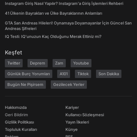
Instagram Giriş Nasıl Yapılır? Instagram'a Giriş İşlemleri Rehberi
41 Ülkenin Bayrakları ve Ülke Bayraklarının Anlamları
GTA San Andreas Hileleri! Oynamaya Doyamayanlar İçin Güncel San
Andreas Şifreleri
IQ Testi: IQ'unuzun Kaç Olduğunu Merak Ettiniz mi?
Keşfet
Twitter
Deprem
Zam
Youtube
Günlük Burç Yorumları
A101
Tiktok
Son Dakika
Bugün Ne Pişirsem
Gezilecek Yerler
Hakkımızda
Kariyer
Geri Bildirim
Kullanıcı Sözleşmesi
Gizlilik Politikası
Yayın İlkeleri
Topluluk Kuralları
Künye
Reklam
RSS