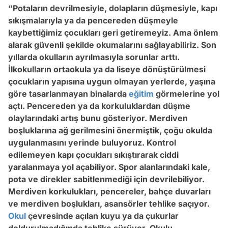
“Potaların devrilmesiyle, dolapların düşmesiyle, kapı
sıkışmalarıyla ya da pencereden düşmeyle
kaybettiğimiz çocukları geri getiremeyiz. Ama önlem
alarak güvenli şekilde okumalarını sağlayabiliriz. Son
yıllarda okulların ayrılmasıyla sorunlar arttı.
İlkokulların ortaokula ya da liseye dönüştürülmesi
çocukların yapısına uygun olmayan yerlerde, yaşına
göre tasarlanmayan binalarda
eğitim
görmelerine yol
açtı. Pencereden ya da korkuluklardan düşme
olaylarındaki artış bunu gösteriyor. Merdiven
boşluklarına ağ gerilmesini önermiştik, çoğu okulda
uygulanmasını yerinde buluyoruz. Kontrol
edilemeyen kapı çocukları sıkıştırarak ciddi
yaralanmaya yol açabiliyor. Spor alanlarındaki kale,
pota ve direkler sabitlenmediği için devrilebiliyor.
Merdiven korkulukları, pencereler, bahçe duvarları
ve merdiven boşlukları, asansörler tehlike saçıyor.
Okul
çevresinde açılan kuyu ya da çukurlar
doldurulmadığında tehlike sürüyor. Okulu