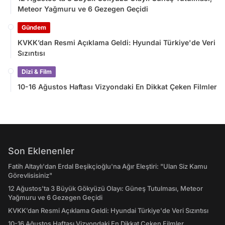
Meteor Yağmuru ve 6 Gezegen Geçidi
Gündem
KVKK’dan Resmi Açıklama Geldi: Hyundai Türkiye'de Veri
Sızıntısı
Dizi & Film
10-16 Ağustos Haftası Vizyondaki En Dikkat Çeken Filmler
Son Eklenenler
Fatih Altaylı'dan Erdal Beşikçioğlu'na Ağır Eleştiri: "Ulan Siz Kamu
Görevlisisiniz"
12 Ağustos'ta 3 Büyük Gökyüzü Olayı: Güneş Tutulması, Meteor
Yağmuru ve 6 Gezegen Geçidi
KVKK’dan Resmi Açıklama Geldi: Hyundai Türkiye'de Veri Sızıntısı
10-16 Ağustos Haftası Vizyondaki En Dikkat Çeken Filmler