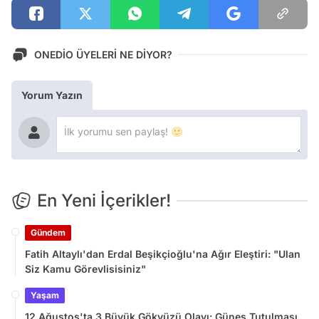
ONEDİO ÜYELERİ NE DİYOR?
Yorum Yazın
En Yeni İçerikler!
Gündem
Fatih Altaylı'dan Erdal Beşikçioğlu'na Ağır Eleştiri: "Ulan
Siz Kamu Görevlisisiniz"
Yaşam
12 Ağustos'ta 3 Büyük Gökyüzü Olayı: Güneş Tutulması,