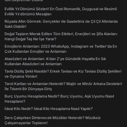
Evlilik Yıl Dönümü Sözleri! En Özel Romantik, Duygusal ve Resimli
Evlilik Yıl dönümü Mesajları
Rüyada Altın Görmek: Gerçekler de Saadetiniz de Çil Çil Altınlarda
Saklı Olabilir!
Doğal Taşların Merak Edilen Tüm Etkileri, Enerjileri ve Şifa Alanları:
Hangi Doğal Taş Ne İşe Yarar?
Emojilerin Anlamları: 2023 WhatsApp, Instagram ve Twitter'da En
Çok Kullanılan Emojiler ve Anlamları
Atasözleri ve Anlamları: A'dan Z'ye Gündelik Hayatta En Sık
Kullanılan Atasözleri ve Anlamları
Tavla Diziliş Şekli Nasıldır? Erkek Tavlası ve Kız Tavlası Diziliş Şekilleri
ve Oynama Yönleri
Tarot Kartları ve Anlamları Nelerdir? Majör ve Minör Arkana Desteleri
İle Tılsımlı Bir Dünyaya Giriş
Burç Uyumu Hesaplama Nedir? Burç Uyumu, Aşk Uyumu Nasıl
Hesaplanır?
İdeal Kilo Nedir? İdeal Kilo Hesaplama Nasıl Yapılır?
Ders Çalışırken Dinlenecek Müzikler Nelerdir? Müziksiz
Çalışamayanlar Toplanın!