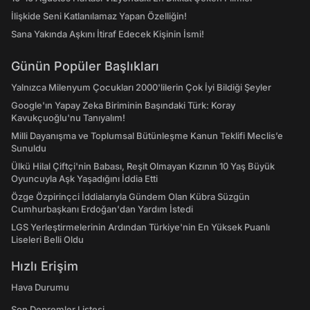
İlişkide Seni Katlanılamaz Yapan Özelliğin!
Sana Yakında Aşkını İtiraf Edecek Kişinin İsmi!
Günün Popüler Başlıkları
Yalnızca Milenyum Çocukları 2000'lilerin Çok İyi Bildiği Şeyler
Google'ın Yapay Zeka Biriminin Başındaki Türk: Koray
Kavukçuoğlu'nu Tanıyalım!
Milli Dayanışma ve Toplumsal Bütünleşme Kanun Teklifi Meclis’e
Sunuldu
Ülkü Hilal Çiftçi'nin Babası, Reşit Olmayan Kızının 10 Yaş Büyük
Oyuncuyla Aşk Yaşadığını İddia Etti
Özge Özpirinçci İddialarıyla Gündem Olan Kübra Süzgün
Cumhurbaşkanı Erdoğan'dan Yardım İstedi
LGS Yerleştirmelerinin Ardından Türkiye'nin En Yüksek Puanlı
Liseleri Belli Oldu
Hızlı Erişim
Hava Durumu
Son Depremler Listesi