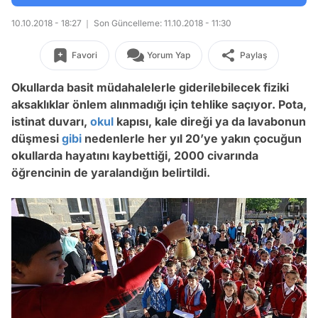
10.10.2018 - 18:27
Son Güncelleme: 11.10.2018 - 11:30
Favori
Yorum Yap
Paylaş
Okullarda basit müdahalelerle giderilebilecek fiziki
aksaklıklar önlem alınmadığı için tehlike saçıyor. Pota,
istinat duvarı,
okul
kapısı, kale direği ya da lavabonun
düşmesi
gibi
nedenlerle her yıl 20’ye yakın çocuğun
okullarda hayatını kaybettiği, 2000 civarında
öğrencinin de yaralandığın belirtildi.