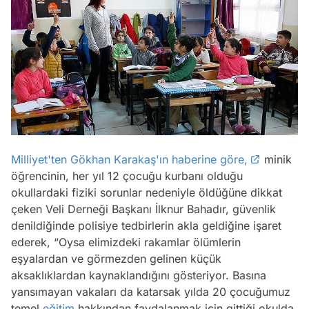
Milliyet'ten Gökhan Karakaş'ın haberine göre,
minik
öğrencinin, her yıl 12 çocuğu kurbanı olduğu
okullardaki fiziki sorunlar nedeniyle öldüğüne dikkat
çeken Veli Derneği Başkanı İlknur Bahadır, güvenlik
denildiğinde polisiye tedbirlerin akla geldiğine işaret
ederek, “Oysa elimizdeki rakamlar ölümlerin
eşyalardan ve görmezden gelinen küçük
aksaklıklardan kaynaklandığını gösteriyor. Basına
yansımayan vakaları da katarsak yılda 20 çocuğumuz
temel
eğitim
hakkından faydalanmak için gittiği okulda