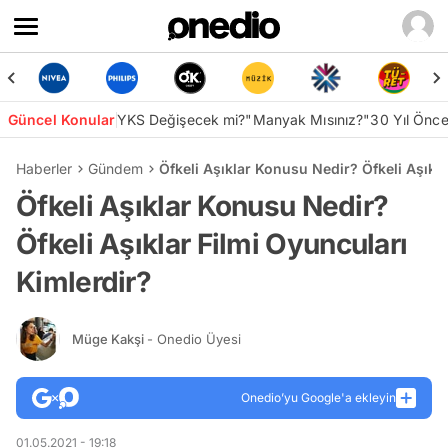
Güncel Konular
YKS Değişecek mi?
"Manyak Mısınız?"
30 Yıl Önc
Haberler
Gündem
Öfkeli Aşıklar Konusu Nedir? Öfkeli Aşıkla
Öfkeli Aşıklar Konusu Nedir?
Öfkeli Aşıklar Filmi Oyuncuları
Kimlerdir?
Müge Kakşi
- Onedio Üyesi
Onedio’yu Google'a ekleyin
01.05.2021 - 19:18