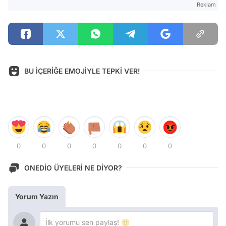
Reklam
BU İÇERİĞE EMOJİYLE TEPKİ VER!
0
0
0
0
0
0
0
ONEDİO ÜYELERİ NE DİYOR?
Yorum Yazın