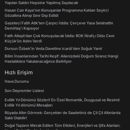
Yapılan Saldırı Hepsine Yapılmış Sayılacak
Hasan Can Kaya’nın Konuşanlar Programına Katılan Seyirci
Gözaltına Alınıp Sınır Dışı Edildi
Gazeteci Fatih Atik'ten Çarpıcı İddia: Çerçeve Yasa Selahattin
Demirtaş'ı Kapsıyor
Fatih Altaylı’dan Çok Konuşulacak İddia: ROK İtirafçı Oldu Cem
Küçük’ün Adını Verdi
Dursun Özbek'in Veda Davetine Icardi'den Soğuk Yanıt
Bilim İnsanlarından Tarihi Keşif: Ailenizdeki Doğum Sıranız Hangi
Hastalıklara Yakalanacağınızı Belirliyor
Hızlı Erişim
Hava Durumu
Son Depremler Listesi
Evlilik Yıl Dönümü Sözleri! En Özel Romantik, Duygusal ve Resimli
Evlilik Yıl dönümü Mesajları
Rüyada Altın Görmek: Gerçekler de Saadetiniz de Çil Çil Altınlarda
Saklı Olabilir!
Doğal Taşların Merak Edilen Tüm Etkileri, Enerjileri ve Şifa Alanları: