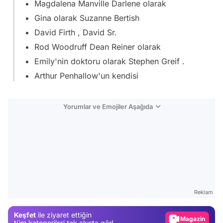
Magdalena Manville Darlene olarak
Gina olarak Suzanne Bertish
David Firth , David Sr.
Rod Woodruff Dean Reiner olarak
Emily'nin doktoru olarak Stephen Greif .
Arthur Penhallow'un kendisi
Yorumlar ve Emojiler Aşağıda
Video
Test
Reklam
Gündem
Keşfet
ile ziyaret ettiğin
Magazin
tüm kategorileri tek akışta gör!