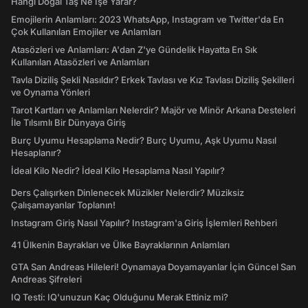
Hangi Doğal Taş Ne İşe Yarar?
Emojilerin Anlamları: 2023 WhatsApp, Instagram ve Twitter'da En
Çok Kullanılan Emojiler ve Anlamları
Atasözleri ve Anlamları: A'dan Z'ye Gündelik Hayatta En Sık
Kullanılan Atasözleri ve Anlamları
Tavla Diziliş Şekli Nasıldır? Erkek Tavlası ve Kız Tavlası Diziliş Şekilleri
ve Oynama Yönleri
Tarot Kartları ve Anlamları Nelerdir? Majör ve Minör Arkana Desteleri
İle Tılsımlı Bir Dünyaya Giriş
Burç Uyumu Hesaplama Nedir? Burç Uyumu, Aşk Uyumu Nasıl
Hesaplanır?
İdeal Kilo Nedir? İdeal Kilo Hesaplama Nasıl Yapılır?
Ders Çalışırken Dinlenecek Müzikler Nelerdir? Müziksiz
Çalışamayanlar Toplanın!
Instagram Giriş Nasıl Yapılır? Instagram'a Giriş İşlemleri Rehberi
41 Ülkenin Bayrakları ve Ülke Bayraklarının Anlamları
GTA San Andreas Hileleri! Oynamaya Doyamayanlar İçin Güncel San
Andreas Şifreleri
IQ Testi: IQ'unuzun Kaç Olduğunu Merak Ettiniz mi?