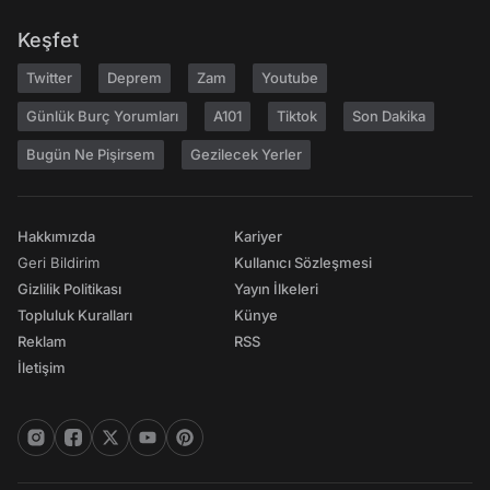
Keşfet
Twitter
Deprem
Zam
Youtube
Günlük Burç Yorumları
A101
Tiktok
Son Dakika
Bugün Ne Pişirsem
Gezilecek Yerler
Hakkımızda
Kariyer
Geri Bildirim
Kullanıcı Sözleşmesi
Gizlilik Politikası
Yayın İlkeleri
Topluluk Kuralları
Künye
Reklam
RSS
İletişim