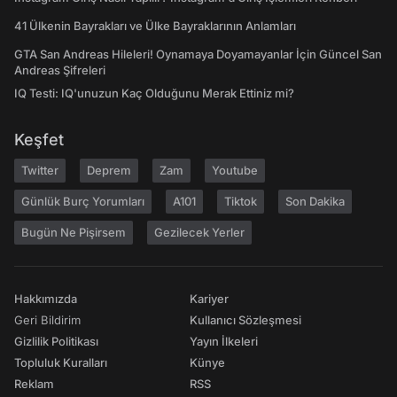
41 Ülkenin Bayrakları ve Ülke Bayraklarının Anlamları
GTA San Andreas Hileleri! Oynamaya Doyamayanlar İçin Güncel San
Andreas Şifreleri
IQ Testi: IQ'unuzun Kaç Olduğunu Merak Ettiniz mi?
Keşfet
Twitter
Deprem
Zam
Youtube
Günlük Burç Yorumları
A101
Tiktok
Son Dakika
Bugün Ne Pişirsem
Gezilecek Yerler
Hakkımızda
Kariyer
Geri Bildirim
Kullanıcı Sözleşmesi
Gizlilik Politikası
Yayın İlkeleri
Topluluk Kuralları
Künye
Reklam
RSS