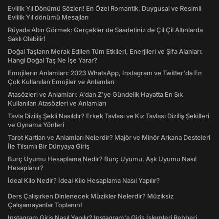
Evlilik Yıl Dönümü Sözleri! En Özel Romantik, Duygusal ve Resimli
Evlilik Yıl dönümü Mesajları
Rüyada Altın Görmek: Gerçekler de Saadetiniz de Çil Çil Altınlarda
Saklı Olabilir!
Doğal Taşların Merak Edilen Tüm Etkileri, Enerjileri ve Şifa Alanları:
Hangi Doğal Taş Ne İşe Yarar?
Emojilerin Anlamları: 2023 WhatsApp, Instagram ve Twitter'da En
Çok Kullanılan Emojiler ve Anlamları
Atasözleri ve Anlamları: A'dan Z'ye Gündelik Hayatta En Sık
Kullanılan Atasözleri ve Anlamları
Tavla Diziliş Şekli Nasıldır? Erkek Tavlası ve Kız Tavlası Diziliş Şekilleri
ve Oynama Yönleri
Tarot Kartları ve Anlamları Nelerdir? Majör ve Minör Arkana Desteleri
İle Tılsımlı Bir Dünyaya Giriş
Burç Uyumu Hesaplama Nedir? Burç Uyumu, Aşk Uyumu Nasıl
Hesaplanır?
İdeal Kilo Nedir? İdeal Kilo Hesaplama Nasıl Yapılır?
Ders Çalışırken Dinlenecek Müzikler Nelerdir? Müziksiz
Çalışamayanlar Toplanın!
Instagram Giriş Nasıl Yapılır? Instagram'a Giriş İşlemleri Rehberi