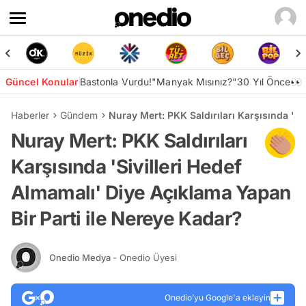
Güncel Konular
Bastonla Vurdu!
"Manyak Mısınız?"
30 Yıl Önce👀
Haberler
Gündem
Nuray Mert: PKK Saldırıları Karşısında 'Si
Nuray Mert: PKK Saldırıları
Karşısında 'Sivilleri Hedef
Almamalı' Diye Açıklama Yapan
Bir Parti ile Nereye Kadar?
Onedio Medya
- Onedio Üyesi
Onedio’yu Google'a ekleyin