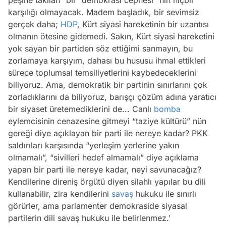
karşılığı olmayacak. Madem başladık, bir sevimsiz
gerçek daha;
HDP
, Kürt siyasi hareketinin bir uzantısı
olmanın ötesine gidemedi. Sakın, Kürt siyasi hareketini
yok sayan bir partiden söz ettiğimi sanmayın, bu
zorlamaya karşıyım, dahası bu hususu ihmal ettikleri
sürece toplumsal temsiliyetlerini kaybedeceklerini
biliyoruz. Ama, demokratik bir partinin sınırlarını çok
zorladıklarını da biliyoruz, barışçı çözüm adına yaratıcı
bir siyaset üretemediklerini de... Canlı
bomba
eylemcisinin cenazesine gitmeyi “taziye kültürü” nün
gereği diye açıklayan bir parti ile nereye kadar? PKK
saldırıları karşısında “yerleşim yerlerine yakın
olmamalı”, “sivilleri hedef almamalı” diye açıklama
yapan bir parti ile nereye kadar, neyi savunacağız?
Kendilerine direniş örgütü diyen silahlı yapılar bu dili
kullanabilir, zira kendilerini
savaş
hukuku ile sınırlı
görürler, ama parlamenter demokraside siyasal
partilerin dili savaş hukuku ile belirlenmez.'