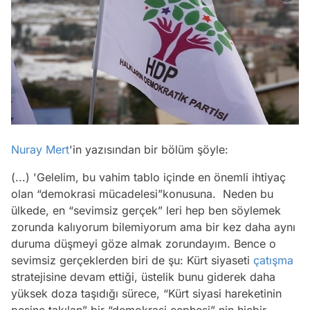
Nuray Mert
'in yazısından bir bölüm şöyle:
(...) 'Gelelim, bu vahim tablo içinde en önemli ihtiyaç
olan “demokrasi mücadelesi”konusuna. Neden bu
ülkede, en “sevimsiz gerçek” leri hep ben söylemek
zorunda kalıyorum bilemiyorum ama bir kez daha aynı
duruma düşmeyi göze almak zorundayım. Bence o
sevimsiz gerçeklerden biri de şu: Kürt siyaseti
çatışma
stratejisine devam ettiği, üstelik bunu giderek daha
yüksek doza taşıdığı sürece, “Kürt siyasi hareketinin
peşine takılan” bir “demokrasi cephesi” nin hiçbir