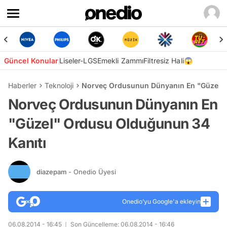
Güncel Konular
Liseler-LGS
Emekli Zammı
Filtresiz Hali😱
Haberler
Teknoloji
Norveç Ordusunun Dünyanın En "Güzel" 
Norveç Ordusunun Dünyanın En
"Güzel" Ordusu Olduğunun 34
Kanıtı
diazepam
- Onedio Üyesi
Onedio’yu Google'a ekleyin
06.08.2014 - 16:45
Son Güncelleme: 06.08.2014 - 16:46