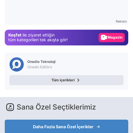
Video
Test
Reklam
Gündem
Keşfet
ile ziyaret ettiğin
Magazin
tüm kategorileri tek akışta gör!
Video
Test
Onedio Teknoloji
Onedio Editörü
Tüm içerikleri
Sana Özel Seçtiklerimiz
Daha Fazla Sana Özel İçerikler