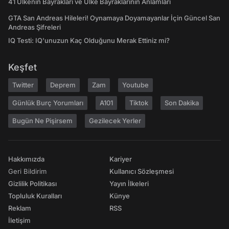
41 Ülkenin Bayrakları ve Ülke Bayraklarının Anlamları
GTA San Andreas Hileleri! Oynamaya Doyamayanlar İçin Güncel San
Andreas Şifreleri
IQ Testi: IQ'unuzun Kaç Olduğunu Merak Ettiniz mi?
Keşfet
Twitter
Deprem
Zam
Youtube
Günlük Burç Yorumları
A101
Tiktok
Son Dakika
Bugün Ne Pişirsem
Gezilecek Yerler
Hakkımızda
Kariyer
Geri Bildirim
Kullanıcı Sözleşmesi
Gizlilik Politikası
Yayın İlkeleri
Topluluk Kuralları
Künye
Reklam
RSS
İletişim