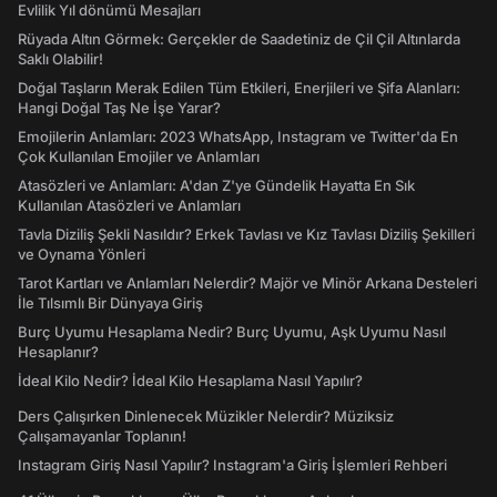
Evlilik Yıl dönümü Mesajları
Rüyada Altın Görmek: Gerçekler de Saadetiniz de Çil Çil Altınlarda
Saklı Olabilir!
Doğal Taşların Merak Edilen Tüm Etkileri, Enerjileri ve Şifa Alanları:
Hangi Doğal Taş Ne İşe Yarar?
Emojilerin Anlamları: 2023 WhatsApp, Instagram ve Twitter'da En
Çok Kullanılan Emojiler ve Anlamları
Atasözleri ve Anlamları: A'dan Z'ye Gündelik Hayatta En Sık
Kullanılan Atasözleri ve Anlamları
Tavla Diziliş Şekli Nasıldır? Erkek Tavlası ve Kız Tavlası Diziliş Şekilleri
ve Oynama Yönleri
Tarot Kartları ve Anlamları Nelerdir? Majör ve Minör Arkana Desteleri
İle Tılsımlı Bir Dünyaya Giriş
Burç Uyumu Hesaplama Nedir? Burç Uyumu, Aşk Uyumu Nasıl
Hesaplanır?
İdeal Kilo Nedir? İdeal Kilo Hesaplama Nasıl Yapılır?
Ders Çalışırken Dinlenecek Müzikler Nelerdir? Müziksiz
Çalışamayanlar Toplanın!
Instagram Giriş Nasıl Yapılır? Instagram'a Giriş İşlemleri Rehberi