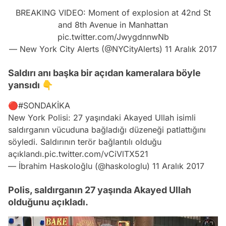
BREAKING VIDEO: Moment of explosion at 42nd St
and 8th Avenue in Manhattan
pic.twitter.com/JwygdnnwNb
— New York City Alerts (@NYCityAlerts)
11 Aralık 2017
Saldırı anı başka bir açıdan kameralara böyle
yansıdı 👇
🔴
#SONDAKİKA
New York Polisi: 27 yaşındaki Akayed Ullah isimli
saldırganın vücuduna bağladığı düzeneği patlattığını
söyledi. Saldırının terör bağlantılı olduğu
açıklandı.
pic.twitter.com/vCiVlTX521
— İbrahim Haskoloğlu (@haskologlu)
11 Aralık 2017
Polis, saldırganın 27 yaşında Akayed Ullah
olduğunu açıkladı.