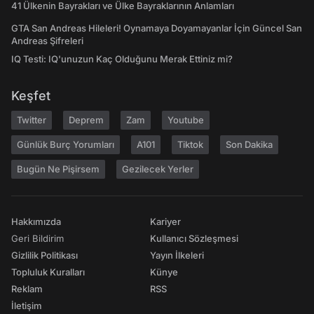
41 Ülkenin Bayrakları ve Ülke Bayraklarının Anlamları
GTA San Andreas Hileleri! Oynamaya Doyamayanlar İçin Güncel San
Andreas Şifreleri
IQ Testi: IQ'unuzun Kaç Olduğunu Merak Ettiniz mi?
Keşfet
Twitter
Deprem
Zam
Youtube
Günlük Burç Yorumları
A101
Tiktok
Son Dakika
Bugün Ne Pişirsem
Gezilecek Yerler
Hakkımızda
Kariyer
Geri Bildirim
Kullanıcı Sözleşmesi
Gizlilik Politikası
Yayın İlkeleri
Topluluk Kuralları
Künye
Reklam
RSS
İletişim