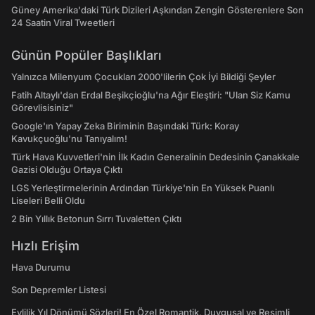
Güney Amerika'daki Türk Dizileri Aşkından Zengin Gösterenlere Son
24 Saatin Viral Tweetleri
Günün Popüler Başlıkları
Yalnızca Milenyum Çocukları 2000'lilerin Çok İyi Bildiği Şeyler
Fatih Altaylı'dan Erdal Beşikçioğlu'na Ağır Eleştiri: "Ulan Siz Kamu
Görevlisisiniz"
Google'ın Yapay Zeka Biriminin Başındaki Türk: Koray
Kavukçuoğlu'nu Tanıyalım!
Türk Hava Kuvvetleri'nin İlk Kadın Generalinin Dedesinin Çanakkale
Gazisi Olduğu Ortaya Çıktı
LGS Yerleştirmelerinin Ardından Türkiye'nin En Yüksek Puanlı
Liseleri Belli Oldu
2 Bin Yıllık Betonun Sırrı Tuvaletten Çıktı
Hızlı Erişim
Hava Durumu
Son Depremler Listesi
Evlilik Yıl Dönümü Sözleri! En Özel Romantik, Duygusal ve Resimli