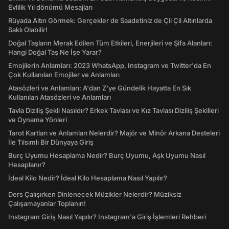
Evlilik Yıl dönümü Mesajları
Rüyada Altın Görmek: Gerçekler de Saadetiniz de Çil Çil Altınlarda
Saklı Olabilir!
Doğal Taşların Merak Edilen Tüm Etkileri, Enerjileri ve Şifa Alanları:
Hangi Doğal Taş Ne İşe Yarar?
Emojilerin Anlamları: 2023 WhatsApp, Instagram ve Twitter'da En
Çok Kullanılan Emojiler ve Anlamları
Atasözleri ve Anlamları: A'dan Z'ye Gündelik Hayatta En Sık
Kullanılan Atasözleri ve Anlamları
Tavla Diziliş Şekli Nasıldır? Erkek Tavlası ve Kız Tavlası Diziliş Şekilleri
ve Oynama Yönleri
Tarot Kartları ve Anlamları Nelerdir? Majör ve Minör Arkana Desteleri
İle Tılsımlı Bir Dünyaya Giriş
Burç Uyumu Hesaplama Nedir? Burç Uyumu, Aşk Uyumu Nasıl
Hesaplanır?
İdeal Kilo Nedir? İdeal Kilo Hesaplama Nasıl Yapılır?
Ders Çalışırken Dinlenecek Müzikler Nelerdir? Müziksiz
Çalışamayanlar Toplanın!
Instagram Giriş Nasıl Yapılır? Instagram'a Giriş İşlemleri Rehberi