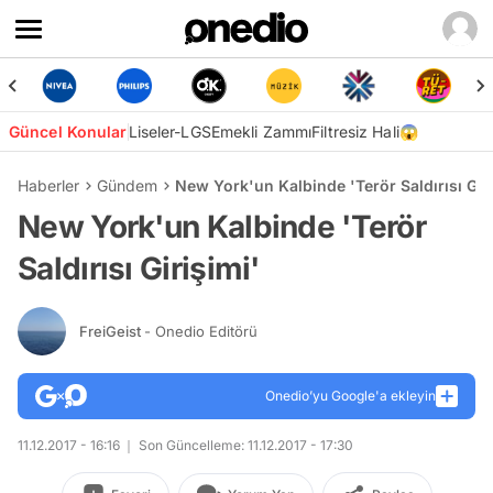
Güncel Konular
Liseler-LGS
Emekli Zammı
Filtresiz Hali😱
Haberler
Gündem
New York'un Kalbinde 'Terör Saldırısı Giri
New York'un Kalbinde 'Terör
Saldırısı Girişimi'
FreiGeist
- Onedio Editörü
Onedio’yu Google'a ekleyin
11.12.2017 - 16:16
Son Güncelleme: 11.12.2017 - 17:30