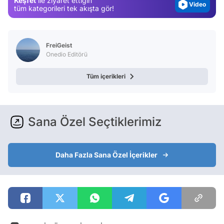
Keşfet
ile ziyaret ettiğin
Video
tüm kategorileri tek akışta gör!
Test
FreiGeist
Onedio Editörü
Tüm içerikleri
Sana Özel Seçtiklerimiz
Daha Fazla Sana Özel İçerikler