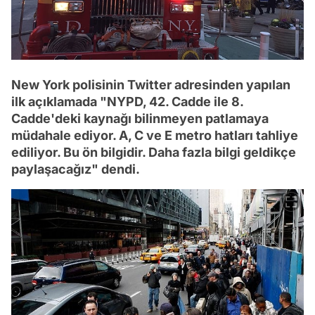
New York polisinin Twitter adresinden yapılan
ilk açıklamada "NYPD, 42. Cadde ile 8.
Cadde'deki kaynağı bilinmeyen patlamaya
müdahale ediyor. A, C ve E metro hatları tahliye
ediliyor. Bu ön bilgidir. Daha fazla bilgi geldikçe
paylaşacağız" dendi.