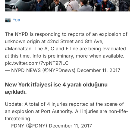
📷
Fox
The NYPD is responding to reports of an explosion of
unknown origin at 42nd Street and 8th Ave,
#Manhattan
. The A, C and E line are being evacuated
at this time. Info is preliminary, more when available.
pic.twitter.com/7vpNT97iLC
— NYPD NEWS (@NYPDnews)
December 11, 2017
New York itfaiyesi ise 4 yaralı olduğunu
açıkladı.
Update: A total of 4 injuries reported at the scene of
an explosion at Port Authority. All injuries are non-life-
threatening
— FDNY (@FDNY)
December 11, 2017