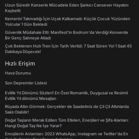
Uzun Süredir Kanserle Mücadele Eden Şarkıcı Cansever Hayatını
Kaybetti
Kemerini Takmadığı İçin Uçak Kalkamadı: Küçük Çocuk Yüzünden
Yolcular 1 Gün Bekledi
Güvenlik Müdahale Etti: Manifest'in Bodrum'da Verdiği Konserde
Bir Genç Sahneye Atladı
Çok Beklenen Hızlı Tren İçin Tarih Verildi: 7 Saat Süren Yol 1 Saat 45
Dakikaya Düşecek!
Hızlı Erişim
Hava Durumu
Son Depremler Listesi
Evlilik Yıl Dönümü Sözleri! En Özel Romantik, Duygusal ve Resimli
Evlilik Yıl dönümü Mesajları
Rüyada Altın Görmek: Gerçekler de Saadetiniz de Çil Çil Altınlarda
Saklı Olabilir!
Doğal Taşların Merak Edilen Tüm Etkileri, Enerjileri ve Şifa Alanları:
Hangi Doğal Taş Ne İşe Yarar?
Emojilerin Anlamları: 2023 WhatsApp, Instagram ve Twitter'da En