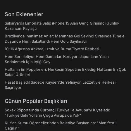
Son Eklenenler
Sakarya'da Limonata Satıp iPhone 15 Alan Genç Girişimci Günlük
Kazancını Paylaştı
Brezilya'da İnanılmaz Anlar: Maranhao Gol Sevinci Sırasında Tünele
Düşünce Hem Sakatlandı Hem Golü Sayılmadı
10-16 Ağustos Ankara, İzmir ve Bursa Tiyatro Rehberi
Hem Serinletiyor Hem Damarları Koruyor: Japonların Yazın
Serinlemek İçin İçtiği Çay
Haftanın En Popülerleri: Herkesin Sepetine Eklediği Haftanın En Çok
Satan Ürünleri
Hasat Başladı! Sadece Kayseri’de Yetişiyor, Lezzetiyle Herkesi
Şaşırtıyor
Günün Popüler Başlıkları
Sokak Röportajında Gurbetçi Türkiye ile Avrupa'yı Kıyasladı:
"Türkiye’deki Yolların Çoğu Avrupa’da Yok"
Kur'an Kursu Öğrencilerinden Belediye Başkanına: "Manifest’i
Çağırın"