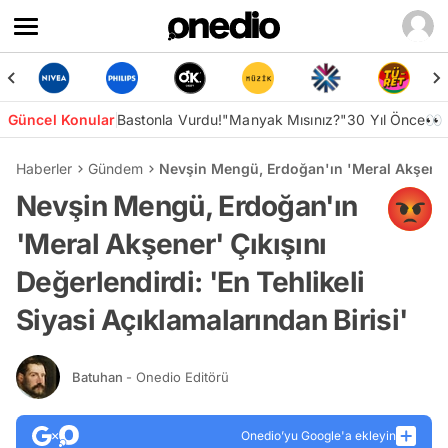
Güncel Konular
Bastonla Vurdu!
"Manyak Mısınız?"
30 Yıl Önce👀
Haberler
Gündem
Nevşin Mengü, Erdoğan'ın 'Meral Akşener' Ç
Nevşin Mengü, Erdoğan'ın
'Meral Akşener' Çıkışını
Değerlendirdi: 'En Tehlikeli
Siyasi Açıklamalarından Birisi'
Batuhan
- Onedio Editörü
Onedio’yu Google'a ekleyin