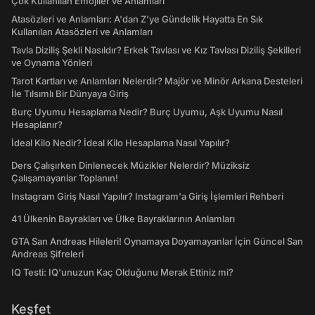
Çok Kullanılan Emojiler ve Anlamları
Atasözleri ve Anlamları: A'dan Z'ye Gündelik Hayatta En Sık
Kullanılan Atasözleri ve Anlamları
Tavla Diziliş Şekli Nasıldır? Erkek Tavlası ve Kız Tavlası Diziliş Şekilleri
ve Oynama Yönleri
Tarot Kartları ve Anlamları Nelerdir? Majör ve Minör Arkana Desteleri
İle Tılsımlı Bir Dünyaya Giriş
Burç Uyumu Hesaplama Nedir? Burç Uyumu, Aşk Uyumu Nasıl
Hesaplanır?
İdeal Kilo Nedir? İdeal Kilo Hesaplama Nasıl Yapılır?
Ders Çalışırken Dinlenecek Müzikler Nelerdir? Müziksiz
Çalışamayanlar Toplanın!
Instagram Giriş Nasıl Yapılır? Instagram'a Giriş İşlemleri Rehberi
41 Ülkenin Bayrakları ve Ülke Bayraklarının Anlamları
GTA San Andreas Hileleri! Oynamaya Doyamayanlar İçin Güncel San
Andreas Şifreleri
IQ Testi: IQ'unuzun Kaç Olduğunu Merak Ettiniz mi?
Keşfet