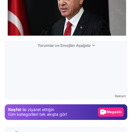
Yorumlar ve Emojiler Aşağıda
Video
Test
Reklam
Gündem
Keşfet
ile ziyaret ettiğin
Magazin
tüm kategorileri tek akışta gör!
Video
Test