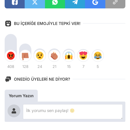
BU İÇERİĞE EMOJİYLE TEPKİ VER!
408
128
24
21
15
7
5
ONEDİO ÜYELERİ NE DİYOR?
Yorum Yazın