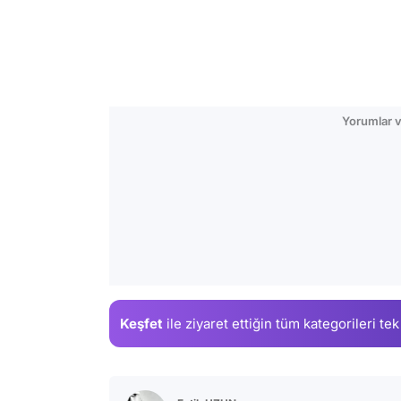
Yorumlar v
Keşfet
ile ziyaret ettiğin
tüm kategorileri tek