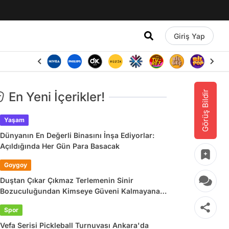
Giriş Yap
Görüş Bildir
En Yeni İçerikler!
Yaşam
Dünyanın En Değerli Binasını İnşa Ediyorlar:
Açıldığında Her Gün Para Basacak
Goygoy
Duştan Çıkar Çıkmaz Terlemenin Sinir
Bozuculuğundan Kimseye Güveni Kalmayana
Son 24 Saatin Viral Tweetleri
Spor
Vefa Serisi Pickleball Turnuvası Ankara'da