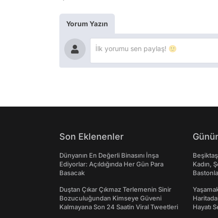
Yorum Yazın
Son Eklenenler
Günün
Dünyanın En Değerli Binasını İnşa
Beşikta
Ediyorlar: Açıldığında Her Gün Para
Kadın, Ş
Basacak
Bastonl
Duştan Çıkar Çıkmaz Terlemenin Sinir
Yaşamak 
Bozuculuğundan Kimseye Güveni
Haritada
Kalmayana Son 24 Saatin Viral Tweetleri
Hayatı S