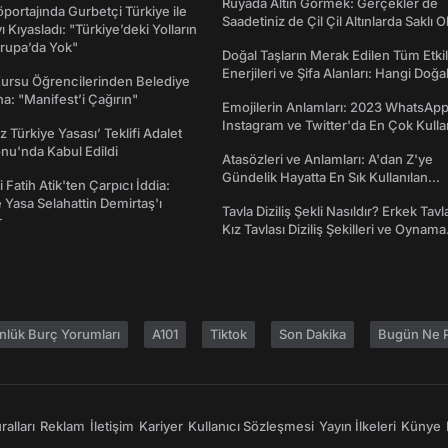
Rüyada Altın Görmek: Gerçekler de
portajında Gurbetçi Türkiye ile
Saadetiniz de Çil Çil Altınlarda Saklı Ol
ı Kıyasladı: "Türkiye’deki Yolların
rupa’da Yok"
Doğal Taşların Merak Edilen Tüm Etkil
Enerjileri ve Şifa Alanları: Hangi Doğa
Kursu Öğrencilerinden Belediye
Ne İşe Yarar?
a: "Manifest’i Çağırın"
Emojilerin Anlamları: 2023 WhatsApp
Instagram ve Twitter'da En Çok Kulla
z Türkiye Yasası’ Teklifi Adalet
Emojiler ve Anlamları
nu'nda Kabul Edildi
Atasözleri ve Anlamları: A'dan Z'ye
Gündelik Hayatta En Sık Kullanılan
 Fatih Atik'ten Çarpıcı İddia:
Atasözleri ve Anlamları
Yasa Selahattin Demirtaş'ı
Tavla Diziliş Şekli Nasıldır? Erkek Tavl
r
Kız Tavlası Diziliş Şekilleri ve Oynama
Yönleri
nlük Burç Yorumları
A101
Tiktok
Son Dakika
Bugün Ne P
alları
Reklam
İletişim
Kariyer
Kullanıcı Sözleşmesi
Yayın İlkeleri
Künye