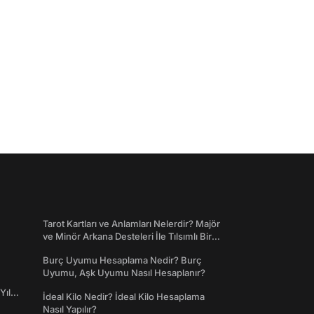
Tarot Kartları ve Anlamları Nelerdir? Majör
ve Minör Arkana Desteleri İle Tılsımlı Bir
Dünyaya Giriş
Burç Uyumu Hesaplama Nedir? Burç
Uyumu, Aşk Uyumu Nasıl Hesaplanır?
Yıl
İdeal Kilo Nedir? İdeal Kilo Hesaplama
Nasıl Yapılır?