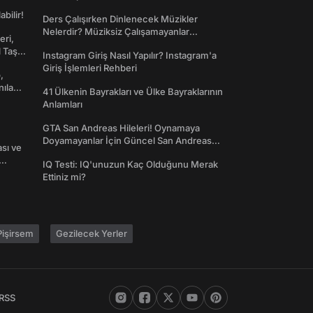
abilir!
Ders Çalışırken Dinlenecek Müzikler
Nelerdir? Müziksiz Çalışamayanlar
eri,
Toplanın!
l Taş
Instagram Giriş Nasıl Yapılır? Instagram'a
Giriş İşlemleri Rehberi
,
nılan
41 Ülkenin Bayrakları ve Ülke Bayraklarının
Anlamları
GTA San Andreas Hileleri! Oynamaya
Doyamayanlar İçin Güncel San Andreas
ası ve
Şifreleri
IQ Testi: IQ'unuzun Kaç Olduğunu Merak
Ettiniz mi?
işirsem
Gezilecek Yerler
RSS