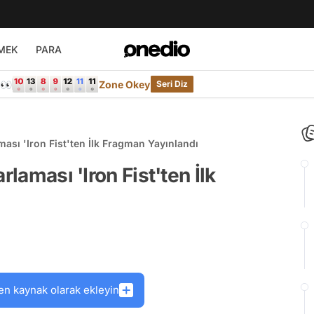
MEK
PARA
e👀
Zone Okey
Seri Diz
ması 'Iron Fist'ten İlk Fragman Yayınlandı
rlaması 'Iron Fist'ten İlk
en kaynak olarak ekleyin