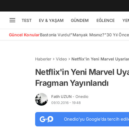
TEST
EV & YAŞAM
GÜNDEM
EĞLENCE
YE
Güncel Konular
Bastonla Vurdu!
"Manyak Mısınız?"
30 Yıl Önc
Haberler
Video
Netflix'in Yeni Marvel Uyarla
Netflix'in Yeni Marvel Uya
Fragman Yayınlandı
Fatih UZUN
- Onedio
09.10.2016 - 19:48
Onedio’yu Google’da tercih edil