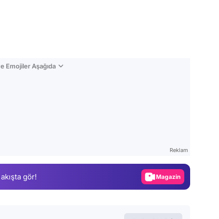
e Emojiler Aşağıda
Video
Test
Reklam
Gündem
 akışta gör!
Magazin
Video
Test