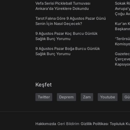
Vefa Serisi Pickleball Turnuvası
Sokak Rö
Ankara'da Yüreklere Dokundu
Avrupa'y
Çoğu Av
Tarot Falına Göre 9 Ağustos Pazar Günü
Senin İçin Nasıl Geçecek?
Kur'an 
Başkanın
9 Ağustos Pazar Koç Burcu Günlük
Sağlık Burç Yorumu
‘Terörsü
Komisyo
9 Ağustos Pazar Boğa Burcu Günlük
Sağlık Burç Yorumu
Gazeteci
Çerçeve 
Kapsıyo
Keşfet
Twitter
Deprem
Zam
Youtube
Gü
Hakkımızda
Geri Bildirim
Gizlilik Politikası
Topluluk Kur