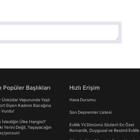
 Popüler Başlıkları
Hızlı Erişim
ş-Üsküdar Vapurunda Yaşlı
Hava Durumu
ort Giyen Kadının Bacağına
a Vurdu!
Son Depremler Listesi
İstediğin Ülke Hangisi?
Evlilik Yıl Dönümü Sözleri! En Özel
ki Yerini Değil, Yaşayacağın
Romantik, Duygusal ve Resimli Evlilik 
eçiyorsun!
dönümü Mesajları