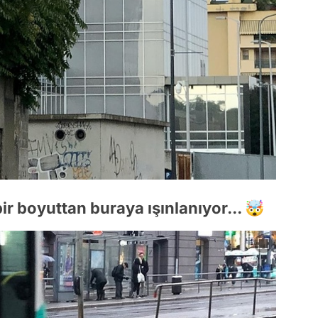
ir boyuttan buraya ışınlanıyor... 🤯