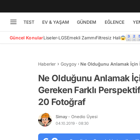
TEST
EV & YAŞAM
GÜNDEM
EĞLENCE
YE
Güncel Konular
Liseler-LGS
Emekli Zammı
Filtresiz Hali😱
Haberler
Goygoy
Ne Olduğunu Anlamak İçin İ
Beyin Yakan 20 Fotoğraf
Ne Olduğunu Anlamak İçi
Gereken Farklı Perspekti
20 Fotoğraf
Simay
- Onedio Üyesi
04.10.2019 - 08:30