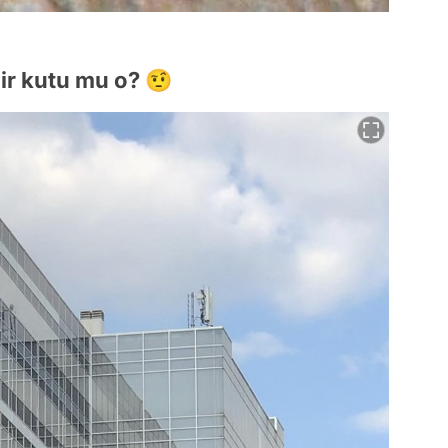
ir kutu mu o? 🤨