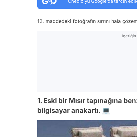
Onedio’yu Google’da tercih edil
12. maddedeki fotoğrafın sırrını hala çöze
İçeriği
1. Eski bir Mısır tapınağına be
bilgisayar anakartı. 💻