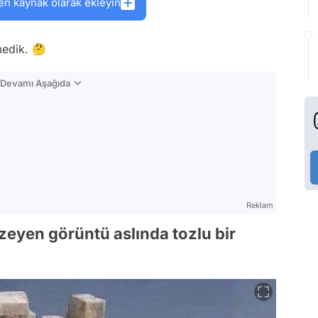
en kaynak olarak ekleyin
medik. 🤔
n Devamı Aşağıda
Reklam
nzeyen görüntü aslında tozlu bir