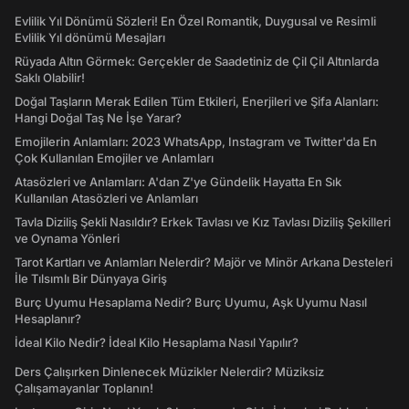
Evlilik Yıl Dönümü Sözleri! En Özel Romantik, Duygusal ve Resimli
Evlilik Yıl dönümü Mesajları
Rüyada Altın Görmek: Gerçekler de Saadetiniz de Çil Çil Altınlarda
Saklı Olabilir!
Doğal Taşların Merak Edilen Tüm Etkileri, Enerjileri ve Şifa Alanları:
Hangi Doğal Taş Ne İşe Yarar?
Emojilerin Anlamları: 2023 WhatsApp, Instagram ve Twitter'da En
Çok Kullanılan Emojiler ve Anlamları
Atasözleri ve Anlamları: A'dan Z'ye Gündelik Hayatta En Sık
Kullanılan Atasözleri ve Anlamları
Tavla Diziliş Şekli Nasıldır? Erkek Tavlası ve Kız Tavlası Diziliş Şekilleri
ve Oynama Yönleri
Tarot Kartları ve Anlamları Nelerdir? Majör ve Minör Arkana Desteleri
İle Tılsımlı Bir Dünyaya Giriş
Burç Uyumu Hesaplama Nedir? Burç Uyumu, Aşk Uyumu Nasıl
Hesaplanır?
İdeal Kilo Nedir? İdeal Kilo Hesaplama Nasıl Yapılır?
Ders Çalışırken Dinlenecek Müzikler Nelerdir? Müziksiz
Çalışamayanlar Toplanın!