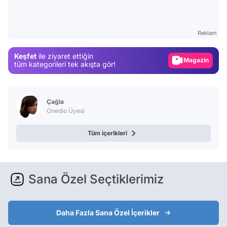
Test
Gündem
Reklam
Magazin
Keşfet
ile ziyaret ettiğin
Video
tüm kategorileri tek akışta gör!
Test
Çağla
Onedio Üyesi
Tüm içerikleri
Sana Özel Seçtiklerimiz
Daha Fazla Sana Özel İçerikler