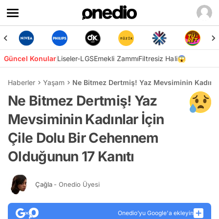
Güncel Konular
Liseler-LGS
Emekli Zammı
Filtresiz Hali😱
Haberler
Yaşam
Ne Bitmez Dertmiş! Yaz Mevsiminin Kadınla
Ne Bitmez Dertmiş! Yaz
Mevsiminin Kadınlar İçin
Çile Dolu Bir Cehennem
Olduğunun 17 Kanıtı
Çağla
- Onedio Üyesi
Onedio’yu Google'a ekleyin