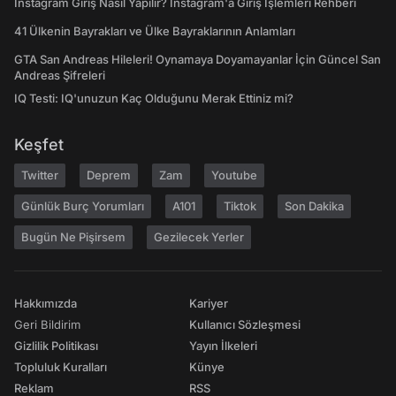
Instagram Giriş Nasıl Yapılır? Instagram'a Giriş İşlemleri Rehberi
41 Ülkenin Bayrakları ve Ülke Bayraklarının Anlamları
GTA San Andreas Hileleri! Oynamaya Doyamayanlar İçin Güncel San
Andreas Şifreleri
IQ Testi: IQ'unuzun Kaç Olduğunu Merak Ettiniz mi?
Keşfet
Twitter
Deprem
Zam
Youtube
Günlük Burç Yorumları
A101
Tiktok
Son Dakika
Bugün Ne Pişirsem
Gezilecek Yerler
Hakkımızda
Kariyer
Geri Bildirim
Kullanıcı Sözleşmesi
Gizlilik Politikası
Yayın İlkeleri
Topluluk Kuralları
Künye
Reklam
RSS