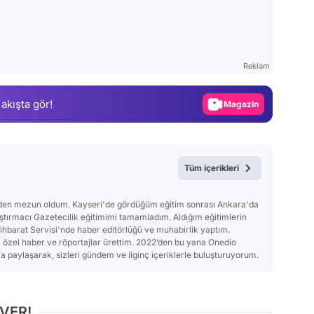
Video
Test
Reklam
Gündem
 akışta gör!
Magazin
Video
Test
Tüm içerikleri
'nden mezun oldum. Kayseri'de gördüğüm eğitim sonrası Ankara'da
ırmacı Gazetecilik eğitimimi tamamladım. Aldığım eğitimlerin
tihbarat Servisi'nde haber editörlüğü ve muhabirlik yaptım.
a özel haber ve röportajlar ürettim. 2022’den bu yana Onedio
 paylaşarak, sizleri gündem ve ilginç içeriklerle buluşturuyorum.
 VER!