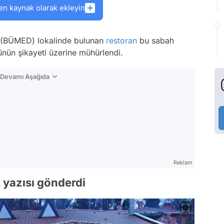
en kaynak olarak ekleyin
 (BÜMED) lokalinde bulunan
restoran
bu sabah
ünün şikayeti üzerine mühürlendi.
n Devamı Aşağıda
Reklam
 yazısı gönderdi