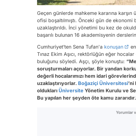
Geçen günlerde mahkeme kararına karşın üniv
ofisi boşaltılmıştı. Önceki gün de ekonom
uzaklaştırıldı. İnci yönetimi bu kez de okuld
başarılı bulunan 16 akademisyenin derslerini
Cumhuriyet’ten Sena Tufan'a
konuşan
en
Tınaz Ekim Aşıcı, rektörlüğün eğer hocalar 
buluğunu söyledi. Aşçı, şöyle konuştu:
“Mes
soruşturmaları açıyorlar. Bir yandan korku
değerli hocalarımızı hem idari görevlerin
uzaklaştırıyorlar.
Boğaziçi Üniversitesi
’ni
oldukları
Üniversite
Yönetim Kurulu ve Sena
Bu yapılan her şeyden öte kamu zararıdır.
Yorumlar v