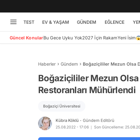
TEST
EV & YAŞAM
GÜNDEM
EĞLENCE
YE
Güncel Konular
Bu Gece Uyku Yok
2027 İçin Rakam
Yeni İsim
Haberler
Gündem
Boğaziçililer Mezun Olsa D
Boğaziçililer Mezun Olsa 
Restoranları Mühürlendi
Boğaziçi Üniversitesi
Kübra Köklü
- Gündem Editörü
25.08.2022 - 17:06
Son Güncelleme: 25.08.20