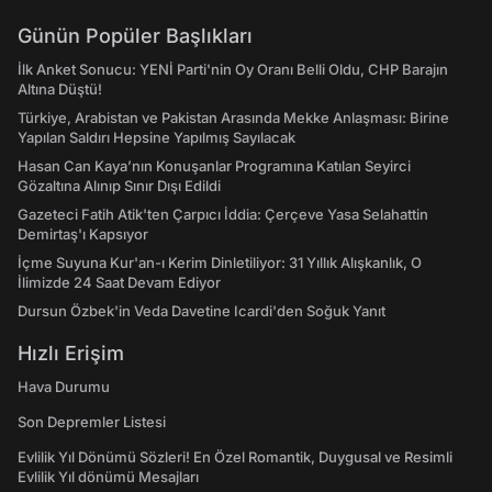
Günün Popüler Başlıkları
İlk Anket Sonucu: YENİ Parti'nin Oy Oranı Belli Oldu, CHP Barajın
Altına Düştü!
Türkiye, Arabistan ve Pakistan Arasında Mekke Anlaşması: Birine
Yapılan Saldırı Hepsine Yapılmış Sayılacak
Hasan Can Kaya’nın Konuşanlar Programına Katılan Seyirci
Gözaltına Alınıp Sınır Dışı Edildi
Gazeteci Fatih Atik'ten Çarpıcı İddia: Çerçeve Yasa Selahattin
Demirtaş'ı Kapsıyor
İçme Suyuna Kur'an-ı Kerim Dinletiliyor: 31 Yıllık Alışkanlık, O
İlimizde 24 Saat Devam Ediyor
Dursun Özbek'in Veda Davetine Icardi'den Soğuk Yanıt
Hızlı Erişim
Hava Durumu
Son Depremler Listesi
Evlilik Yıl Dönümü Sözleri! En Özel Romantik, Duygusal ve Resimli
Evlilik Yıl dönümü Mesajları