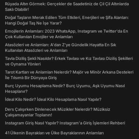
Rüyada Altın Görmek: Gerçekler de Saadetiniz de Çil Çil Altınlarda
Saklı Olabilir!
Doğal Taşların Merak Edilen Tüm Etkileri, Enerjileri ve Şifa Alanları:
Hangi Doğal Taş Ne İşe Yarar?
Emojilerin Anlamları: 2023 WhatsApp, Instagram ve Twitter'da En
Çok Kullanılan Emojiler ve Anlamları
Atasözleri ve Anlamları: A'dan Z'ye Gündelik Hayatta En Sık
Kullanılan Atasözleri ve Anlamları
Tavla Diziliş Şekli Nasıldır? Erkek Tavlası ve Kız Tavlası Diziliş Şekilleri
ve Oynama Yönleri
Tarot Kartları ve Anlamları Nelerdir? Majör ve Minör Arkana Desteleri
İle Tılsımlı Bir Dünyaya Giriş
Burç Uyumu Hesaplama Nedir? Burç Uyumu, Aşk Uyumu Nasıl
Hesaplanır?
İdeal Kilo Nedir? İdeal Kilo Hesaplama Nasıl Yapılır?
Ders Çalışırken Dinlenecek Müzikler Nelerdir? Müziksiz
Çalışamayanlar Toplanın!
Instagram Giriş Nasıl Yapılır? Instagram'a Giriş İşlemleri Rehberi
41 Ülkenin Bayrakları ve Ülke Bayraklarının Anlamları