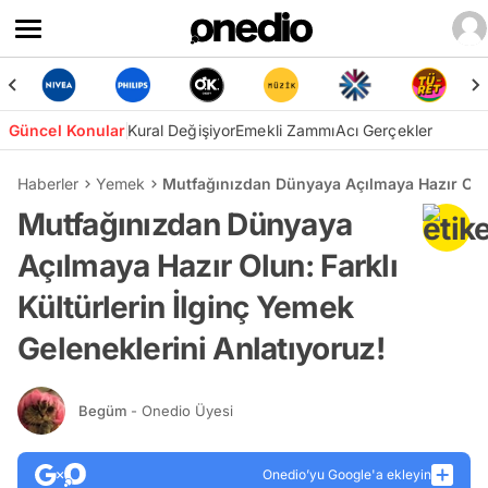
Güncel Konular
Kural Değişiyor
Emekli Zammı
Acı Gerçekler
Haberler
Yemek
Mutfağınızdan Dünyaya Açılmaya Hazır Olun:
Mutfağınızdan Dünyaya
Açılmaya Hazır Olun: Farklı
Kültürlerin İlginç Yemek
Geleneklerini Anlatıyoruz!
Begüm
- Onedio Üyesi
Onedio’yu Google'a ekleyin