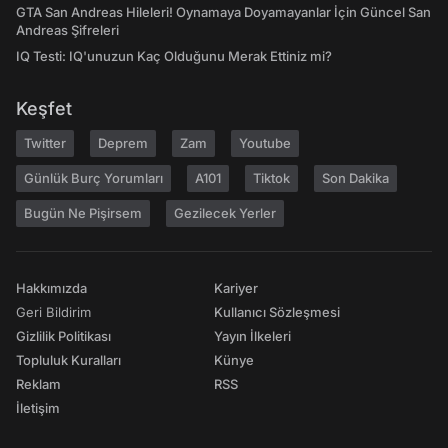
GTA San Andreas Hileleri! Oynamaya Doyamayanlar İçin Güncel San
Andreas Şifreleri
IQ Testi: IQ'unuzun Kaç Olduğunu Merak Ettiniz mi?
Keşfet
Twitter
Deprem
Zam
Youtube
Günlük Burç Yorumları
A101
Tiktok
Son Dakika
Bugün Ne Pişirsem
Gezilecek Yerler
Hakkımızda
Kariyer
Geri Bildirim
Kullanıcı Sözleşmesi
Gizlilik Politikası
Yayın İlkeleri
Topluluk Kuralları
Künye
Reklam
RSS
İletişim