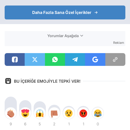
Daha Fazla Sana Özel İçerikler
Yorumlar Aşağıda
Reklam
BU İÇERİĞE EMOJİYLE TEPKİ VER!
9
6
5
2
1
1
0