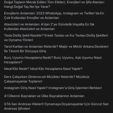
Doğal Taşların Merak Edilen Tüm Etkileri, Enerjileri ve Şifa Alanları:
Hangi Doğal Taş Ne İşe Yarar?
Emojilerin Anlamları: 2023 WhatsApp, Instagram ve Twitter'da En
Çok Kullanılan Emojiler ve Anlamları
Atasözleri ve Anlamları: A'dan Z'ye Gündelik Hayatta En Sık
Kullanılan Atasözleri ve Anlamları
Tavla Diziliş Şekli Nasıldır? Erkek Tavlası ve Kız Tavlası Diziliş Şekilleri
ve Oynama Yönleri
Tarot Kartları ve Anlamları Nelerdir? Majör ve Minör Arkana Desteleri
İle Tılsımlı Bir Dünyaya Giriş
Burç Uyumu Hesaplama Nedir? Burç Uyumu, Aşk Uyumu Nasıl
Hesaplanır?
İdeal Kilo Nedir? İdeal Kilo Hesaplama Nasıl Yapılır?
Ders Çalışırken Dinlenecek Müzikler Nelerdir? Müziksiz
Çalışamayanlar Toplanın!
Instagram Giriş Nasıl Yapılır? Instagram'a Giriş İşlemleri Rehberi
41 Ülkenin Bayrakları ve Ülke Bayraklarının Anlamları
GTA San Andreas Hileleri! Oynamaya Doyamayanlar İçin Güncel San
Andreas Şifreleri