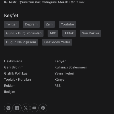
IQ Testi: IQ'unuzun Kaç Olduğunu Merak Ettiniz mi?
Keşfet
Twitter
Deprem
Zam
Youtube
Günlük Burç Yorumları
A101
Tiktok
Son Dakika
Bugün Ne Pişirsem
Gezilecek Yerler
Hakkımızda
Kariyer
Geri Bildirim
Kullanıcı Sözleşmesi
Gizlilik Politikası
Yayın İlkeleri
Topluluk Kuralları
Künye
Reklam
RSS
İletişim