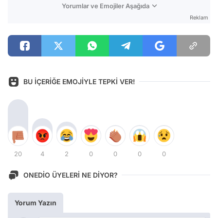
Yorumlar ve Emojiler Aşağıda
Reklam
BU İÇERİĞE EMOJİYLE TEPKİ VER!
20
4
2
0
0
0
0
ONEDİO ÜYELERİ NE DİYOR?
Yorum Yazın