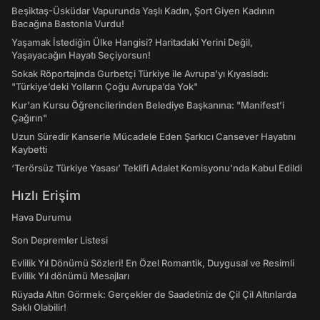
Beşiktaş-Üsküdar Vapurunda Yaşlı Kadın, Şort Giyen Kadının
Bacağına Bastonla Vurdu!
Yaşamak İstediğin Ülke Hangisi? Haritadaki Yerini Değil,
Yaşayacağın Hayatı Seçiyorsun!
Sokak Röportajında Gurbetçi Türkiye ile Avrupa'yı Kıyasladı:
"Türkiye’deki Yolların Çoğu Avrupa’da Yok"
Kur'an Kursu Öğrencilerinden Belediye Başkanına: "Manifest’i
Çağırın"
Uzun Süredir Kanserle Mücadele Eden Şarkıcı Cansever Hayatını
Kaybetti
‘Terörsüz Türkiye Yasası’ Teklifi Adalet Komisyonu'nda Kabul Edildi
Hızlı Erişim
Hava Durumu
Son Depremler Listesi
Evlilik Yıl Dönümü Sözleri! En Özel Romantik, Duygusal ve Resimli
Evlilik Yıl dönümü Mesajları
Rüyada Altın Görmek: Gerçekler de Saadetiniz de Çil Çil Altınlarda
Saklı Olabilir!