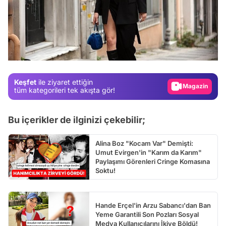
Video
Test
Gündem
Magazin
Keşfet
ile ziyaret ettiğin
Video
tüm kategorileri tek akışta gör!
Test
Bu içerikler de ilginizi çekebilir;
Alina Boz "Kocam Var" Demişti:
Umut Evirgen'in "Karım da Karım"
Paylaşımı Görenleri Cringe Komasına
Soktu!
Hande Erçel'in Arzu Sabancı'dan Ban
Yeme Garantili Son Pozları Sosyal
Medya Kullanıcılarını İkiye Böldü!