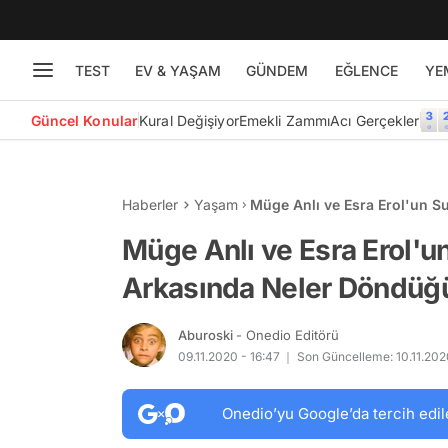
TEST
EV & YAŞAM
GÜNDEM
EĞLENCE
YE
Güncel Konular
Kural Değişiyor
Emekli Zammı
Acı Gerçekler
Haberler
Yaşam
Müge Anlı ve Esra Erol'un 
Dair Şaşırtan Bazı Bilgiler
Müge Anlı ve Esra Erol'
Arkasında Neler Döndüğün
Aburoski
- Onedio Editörü
09.11.2020 - 16:47
Son Güncelleme: 10.11.2020
Onedio’yu Google’da tercih edil