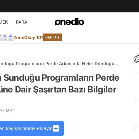
MEK
PARA
ZoneOkey 101
Seri Diz
Sunduğu Programların Perde Arkasında Neler Döndüğüne
un Sunduğu Programların Perde
e Dair Şaşırtan Bazı Bilgiler
 - 13:32
en kaynak olarak ekleyin