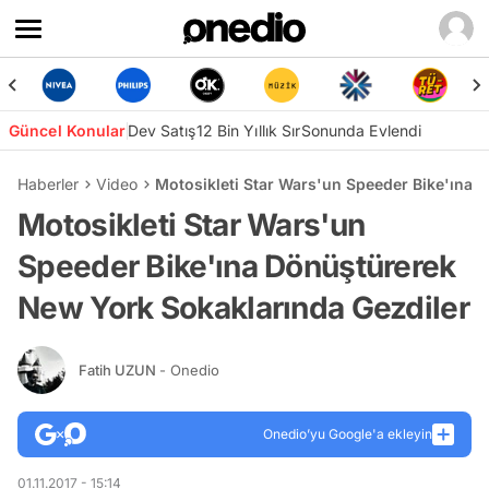
Güncel Konular
Dev Satış
12 Bin Yıllık Sır
Sonunda Evlendi
Haberler
Video
Motosikleti Star Wars'un Speeder Bike'ına 
Motosikleti Star Wars'un
Speeder Bike'ına Dönüştürerek
New York Sokaklarında Gezdiler
Fatih UZUN
- Onedio
Onedio’yu Google'a ekleyin
01.11.2017 - 15:14