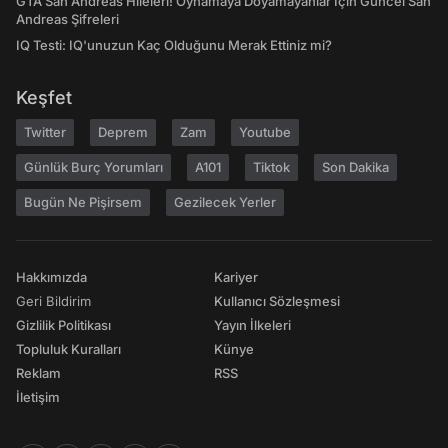
GTA San Andreas Hileleri! Oynamaya Doyamayanlar İçin Güncel San
Andreas Şifreleri
IQ Testi: IQ'unuzun Kaç Olduğunu Merak Ettiniz mi?
Keşfet
Twitter
Deprem
Zam
Youtube
Günlük Burç Yorumları
A101
Tiktok
Son Dakika
Bugün Ne Pişirsem
Gezilecek Yerler
Hakkımızda
Kariyer
Geri Bildirim
Kullanıcı Sözleşmesi
Gizlilik Politikası
Yayın İlkeleri
Topluluk Kuralları
Künye
Reklam
RSS
İletişim