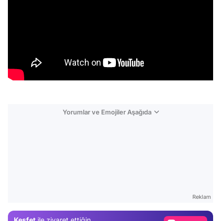
Yorumlar ve Emojiler Aşağıda
Video
Test
Reklam
Gündem
Keşfet
ile ziyaret ettiğin