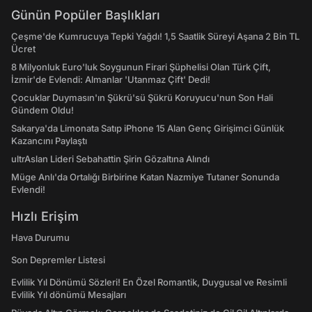
Günün Popüler Başlıkları
Çeşme'de Kumrucuya Tepki Yağdı! 1,5 Saatlik Süreyi Aşana 2 Bin TL
Ücret
8 Milyonluk Euro'luk Soygunun Firari Şüphelisi Olan Türk Çift,
İzmir'de Evlendi: Almanlar 'Utanmaz Çift' Dedi!
Çocuklar Duymasın'ın Şükrü'sü Şükrü Koruyucu'nun Son Hali
Gündem Oldu!
Sakarya'da Limonata Satıp iPhone 15 Alan Genç Girişimci Günlük
Kazancını Paylaştı
ultrAslan Lideri Sebahattin Şirin Gözaltına Alındı
Müge Anlı'da Ortalığı Birbirine Katan Nazmiye Tutaner Sonunda
Evlendi!
Hızlı Erişim
Hava Durumu
Son Depremler Listesi
Evlilik Yıl Dönümü Sözleri! En Özel Romantik, Duygusal ve Resimli
Evlilik Yıl dönümü Mesajları