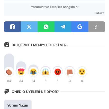
Yorumlar ve Emojiler Aşağıda
Reklam
BU İÇERİĞE EMOJİYLE TEPKİ VER!
84
34
14
5
5
3
0
ONEDİO ÜYELERİ NE DİYOR?
Yorum Yazın