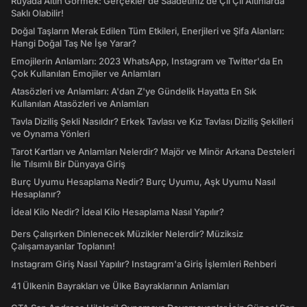
Rüyada Altın Görmek: Gerçekler de Saadetiniz de Çil Çil Altınlarda
Saklı Olabilir!
Doğal Taşların Merak Edilen Tüm Etkileri, Enerjileri ve Şifa Alanları:
Hangi Doğal Taş Ne İşe Yarar?
Emojilerin Anlamları: 2023 WhatsApp, Instagram ve Twitter'da En
Çok Kullanılan Emojiler ve Anlamları
Atasözleri ve Anlamları: A'dan Z'ye Gündelik Hayatta En Sık
Kullanılan Atasözleri ve Anlamları
Tavla Diziliş Şekli Nasıldır? Erkek Tavlası ve Kız Tavlası Diziliş Şekilleri
ve Oynama Yönleri
Tarot Kartları ve Anlamları Nelerdir? Majör ve Minör Arkana Desteleri
İle Tılsımlı Bir Dünyaya Giriş
Burç Uyumu Hesaplama Nedir? Burç Uyumu, Aşk Uyumu Nasıl
Hesaplanır?
İdeal Kilo Nedir? İdeal Kilo Hesaplama Nasıl Yapılır?
Ders Çalışırken Dinlenecek Müzikler Nelerdir? Müziksiz
Çalışamayanlar Toplanın!
Instagram Giriş Nasıl Yapılır? Instagram'a Giriş İşlemleri Rehberi
41 Ülkenin Bayrakları ve Ülke Bayraklarının Anlamları