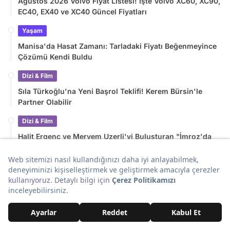
Ağustos 2026 Volvo Fiyat Listesi! İşte Volvo XC60, XC90,
EC40, EX40 ve XC40 Güncel Fiyatları
Yaşam
Manisa'da Hasat Zamanı: Tarladaki Fiyatı Beğenmeyince
Çözümü Kendi Buldu
Dizi & Film
Sıla Türkoğlu'na Yeni Başrol Teklifi! Kerem Bürsin'le
Partner Olabilir
Dizi & Film
Halit Ergenç ve Meryem Uzerli'yi Buluşturan "İmroz'da
Bahar" Filminden İlk Afiş Geldi
Son Eklenenler
Ağustos 2026 Volvo Fiyat Listesi! İşte Volvo XC60, XC90, EC40,