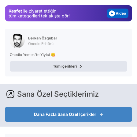
Magazin
Keşfet
ile ziyaret ettiğin
Video
tüm kategorileri tek akışta gör!
Test
Berkan Özgubar
Onedio Editörü
Onedio Yemek'te Yiyici 😋
Tüm içerikleri
Sana Özel Seçtiklerimiz
Daha Fazla Sana Özel İçerikler