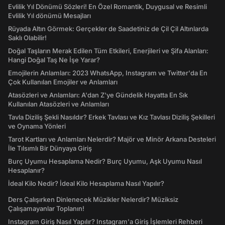
Evlilik Yıl Dönümü Sözleri! En Özel Romantik, Duygusal ve Resimli
Evlilik Yıl dönümü Mesajları
Rüyada Altın Görmek: Gerçekler de Saadetiniz de Çil Çil Altınlarda
Saklı Olabilir!
Doğal Taşların Merak Edilen Tüm Etkileri, Enerjileri ve Şifa Alanları:
Hangi Doğal Taş Ne İşe Yarar?
Emojilerin Anlamları: 2023 WhatsApp, Instagram ve Twitter'da En
Çok Kullanılan Emojiler ve Anlamları
Atasözleri ve Anlamları: A'dan Z'ye Gündelik Hayatta En Sık
Kullanılan Atasözleri ve Anlamları
Tavla Diziliş Şekli Nasıldır? Erkek Tavlası ve Kız Tavlası Diziliş Şekilleri
ve Oynama Yönleri
Tarot Kartları ve Anlamları Nelerdir? Majör ve Minör Arkana Desteleri
İle Tılsımlı Bir Dünyaya Giriş
Burç Uyumu Hesaplama Nedir? Burç Uyumu, Aşk Uyumu Nasıl
Hesaplanır?
İdeal Kilo Nedir? İdeal Kilo Hesaplama Nasıl Yapılır?
Ders Çalışırken Dinlenecek Müzikler Nelerdir? Müziksiz
Çalışamayanlar Toplanın!
Instagram Giriş Nasıl Yapılır? Instagram'a Giriş İşlemleri Rehberi