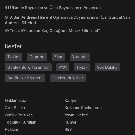
41 Ülkenin Bayrakları ve Ülke Bayraklarının Anlamları
GTA San Andreas Hileleri! Oynamaya Doyamayanlar İçin Güncel San
Andreas Şifreleri
IQ Testi: IQ'unuzun Kaç Olduğunu Merak Ettiniz mi?
Keşfet
Twitter
Deprem
Zam
Youtube
Günlük Burç Yorumları
A101
Tiktok
Son Dakika
Bugün Ne Pişirsem
Gezilecek Yerler
Hakkımızda
Kariyer
Geri Bildirim
Kullanıcı Sözleşmesi
Gizlilik Politikası
Yayın İlkeleri
Topluluk Kuralları
Künye
Reklam
RSS