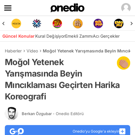
Güncel Konular
Kural Değişiyor
Emekli Zammı
Acı Gerçekler
Haberler
Video
Moğol Yetenek Yarışmasında Beyin Mıncıkla
Moğol Yetenek
Yarışmasında Beyin
Mıncıklaması Geçirten Harika
Koreografi
Berkan Özgubar
- Onedio Editörü
Onedio’yu Google'a ekleyin