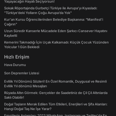
Yaşayacağın Hayatı Seçiyorsun!
Sokak Röportajında Gurbetçi Türkiye ile Avrupa'yı Kıyasladı:
"Türkiye’deki Yolların Çoğu Avrupa’da Yok"
Kur'an Kursu Öğrencilerinden Belediye Başkanına: "Manifest’i
Çağırın"
Uzun Süredir Kanserle Mücadele Eden Şarkıcı Cansever Hayatını
Kaybetti
Kemerini Takmadığı İçin Uçak Kalkamadı: Küçük Çocuk Yüzünden
Yolcular 1 Gün Bekledi
Hızlı Erişim
Hava Durumu
Son Depremler Listesi
Evlilik Yıl Dönümü Sözleri! En Özel Romantik, Duygusal ve Resimli
Evlilik Yıl dönümü Mesajları
Rüyada Altın Görmek: Gerçekler de Saadetiniz de Çil Çil Altınlarda
Saklı Olabilir!
Doğal Taşların Merak Edilen Tüm Etkileri, Enerjileri ve Şifa Alanları:
Hangi Doğal Taş Ne İşe Yarar?
Emojilerin Anlamları: 2023 WhatsApp, Instagram ve Twitter'da En