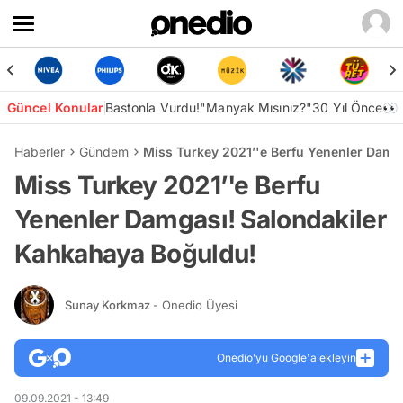
Güncel Konular
Bastonla Vurdu!
"Manyak Mısınız?"
30 Yıl Önce👀
Haberler
Gündem
Miss Turkey 2021’'e Berfu Yenenler Damg
Miss Turkey 2021’'e Berfu
Yenenler Damgası! Salondakiler
Kahkahaya Boğuldu!
Sunay Korkmaz
- Onedio Üyesi
Onedio’yu Google'a ekleyin
09.09.2021 - 13:49