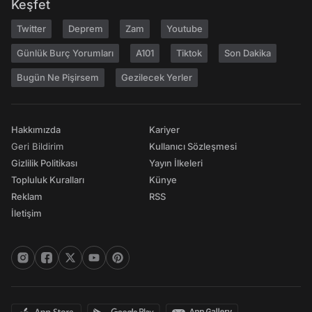
Keşfet
Twitter
Deprem
Zam
Youtube
Günlük Burç Yorumları
A101
Tiktok
Son Dakika
Bugün Ne Pişirsem
Gezilecek Yerler
Hakkımızda
Kariyer
Geri Bildirim
Kullanıcı Sözleşmesi
Gizlilik Politikası
Yayın İlkeleri
Topluluk Kuralları
Künye
Reklam
RSS
İletişim