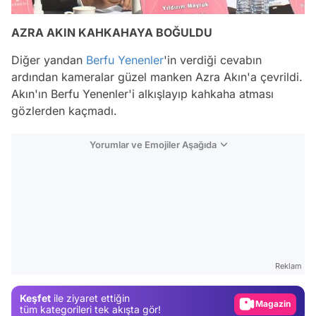
AZRA AKIN KAHKAHAYA BOĞULDU
Diğer yandan
Berfu Yenenler
'in verdiği cevabın
ardından kameralar güzel manken Azra Akın'a çevrildi.
Akın'ın Berfu Yenenler'i alkışlayıp kahkaha atması
gözlerden kaçmadı.
Yorumlar ve Emojiler Aşağıda
Video
Test
Reklam
Gündem
Keşfet
ile ziyaret ettiğin
Magazin
tüm kategorileri tek akışta gör!