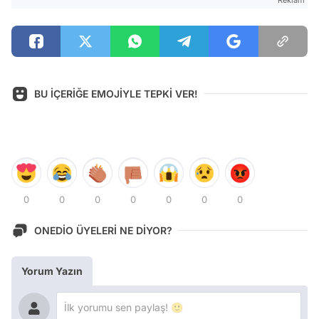
BU İÇERİĞE EMOJİYLE TEPKİ VER!
0
0
0
0
0
0
0
ONEDİO ÜYELERİ NE DİYOR?
Yorum Yazın