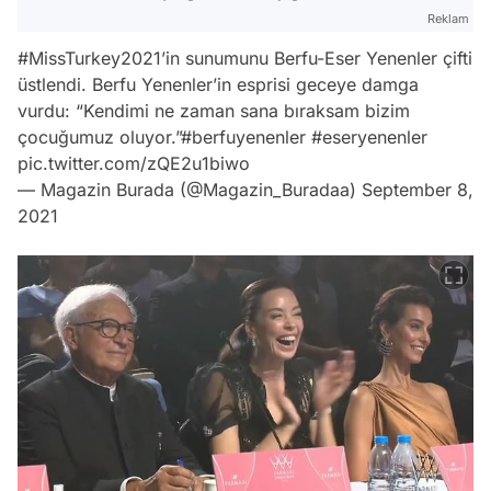
Reklam
#MissTurkey2021
’in sunumunu Berfu-Eser Yenenler çifti
üstlendi. Berfu Yenenler’in esprisi geceye damga
vurdu: “Kendimi ne zaman sana bıraksam bizim
çocuğumuz oluyor.”
#berfuyenenler
#eseryenenler
pic.twitter.com/zQE2u1biwo
— Magazin Burada (@Magazin_Buradaa)
September 8,
2021