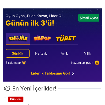
Oyun Oyna, Puan Kazan, Lider Ol!
Şimdi Oyna
Günün ilk 3’ü!
Günlük
Haftalık
Aylık
Yıllık
Sıralamalar 👑
Kazanılan puan
Liderlik Tablosunu Gör!
En Yeni İçerikler!
Gündem