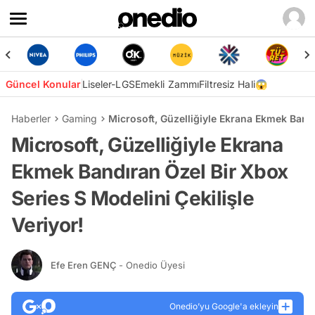
Güncel Konular
Liseler-LGS
Emekli Zammı
Filtresiz Hali😱
Haberler
Gaming
Microsoft, Güzelliğiyle Ekrana Ekmek Bandı
Microsoft, Güzelliğiyle Ekrana
Ekmek Bandıran Özel Bir Xbox
Series S Modelini Çekilişle
Veriyor!
Efe Eren GENÇ
- Onedio Üyesi
Onedio’yu Google'a ekleyin