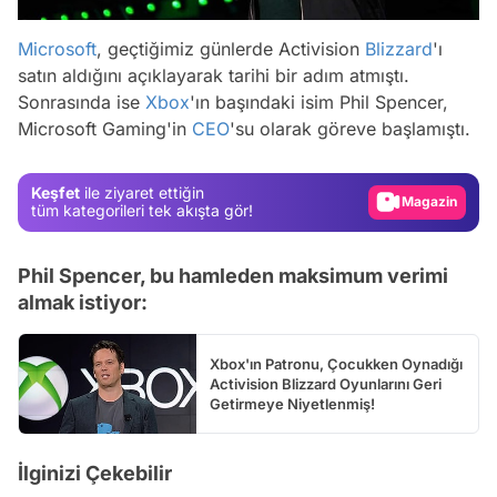
Microsoft
, geçtiğimiz günlerde Activision
Blizzard
'ı
satın aldığını açıklayarak tarihi bir adım atmıştı.
Video
Sonrasında ise
Xbox
'ın başındaki isim Phil Spencer,
Test
Microsoft Gaming'in
CEO
'su olarak göreve başlamıştı.
Gündem
Keşfet
ile ziyaret ettiğin
Magazin
tüm kategorileri tek akışta gör!
Video
Test
Phil Spencer, bu hamleden maksimum verimi
almak istiyor:
Xbox'ın Patronu, Çocukken Oynadığı
Activision Blizzard Oyunlarını Geri
Getirmeye Niyetlenmiş!
İlginizi Çekebilir