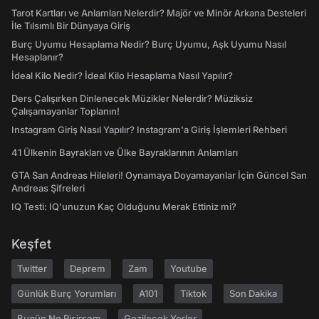
Tarot Kartları ve Anlamları Nelerdir? Majör ve Minör Arkana Desteleri
İle Tılsımlı Bir Dünyaya Giriş
Burç Uyumu Hesaplama Nedir? Burç Uyumu, Aşk Uyumu Nasıl
Hesaplanır?
İdeal Kilo Nedir? İdeal Kilo Hesaplama Nasıl Yapılır?
Ders Çalışırken Dinlenecek Müzikler Nelerdir? Müziksiz
Çalışamayanlar Toplanın!
Instagram Giriş Nasıl Yapılır? Instagram'a Giriş İşlemleri Rehberi
41 Ülkenin Bayrakları ve Ülke Bayraklarının Anlamları
GTA San Andreas Hileleri! Oynamaya Doyamayanlar İçin Güncel San
Andreas Şifreleri
IQ Testi: IQ'unuzun Kaç Olduğunu Merak Ettiniz mi?
Keşfet
Twitter
Deprem
Zam
Youtube
Günlük Burç Yorumları
A101
Tiktok
Son Dakika
Bugün Ne Pişirsem
Gezilecek Yerler