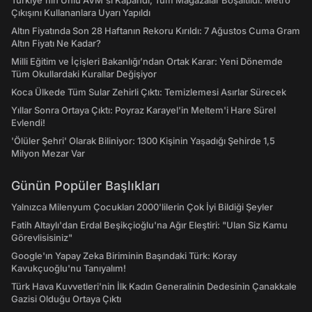
Türkiye'nin Ünlü AVM'si Kapandı, Tüm Mağazalar Boşaltıldı: Metro
Çıkışını Kullananlara Uyarı Yapıldı
Altın Fiyatında Son 28 Haftanın Rekoru Kırıldı: 7 Ağustos Cuma Gram
Altın Fiyatı Ne Kadar?
Milli Eğitim ve İçişleri Bakanlığı’ndan Ortak Karar: Yeni Dönemde
Tüm Okullardaki Kurallar Değişiyor
Koca Ülkede Tüm Sular Zehirli Çıktı: Temizlemesi Asırlar Sürecek
Yıllar Sonra Ortaya Çıktı: Poyraz Karayel'in Meltem'i Hare Sürel
Evlendi!
'Ölüler Şehri' Olarak Biliniyor: 1300 Kişinin Yaşadığı Şehirde 1,5
Milyon Mezar Var
Günün Popüler Başlıkları
Yalnızca Milenyum Çocukları 2000'lilerin Çok İyi Bildiği Şeyler
Fatih Altaylı'dan Erdal Beşikçioğlu'na Ağır Eleştiri: "Ulan Siz Kamu
Görevlisisiniz"
Google'ın Yapay Zeka Biriminin Başındaki Türk: Koray
Kavukçuoğlu'nu Tanıyalım!
Türk Hava Kuvvetleri'nin İlk Kadın Generalinin Dedesinin Çanakkale
Gazisi Olduğu Ortaya Çıktı