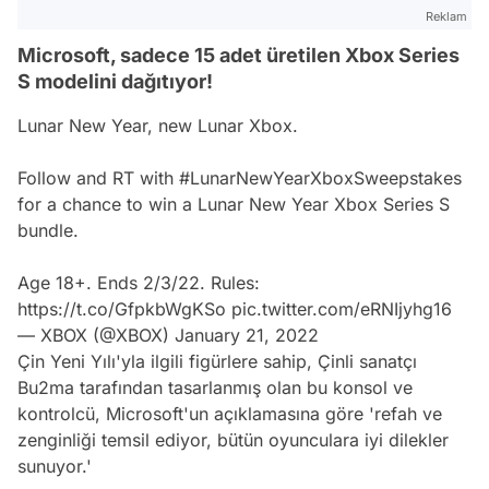
Reklam
Microsoft, sadece 15 adet üretilen Xbox Series
S modelini dağıtıyor!
Lunar New Year, new Lunar Xbox.
Follow and RT with
#LunarNewYearXboxSweepstakes
for a chance to win a Lunar New Year Xbox Series S
bundle.
Age 18+. Ends 2/3/22. Rules:
https://t.co/GfpkbWgKSo
pic.twitter.com/eRNIjyhg16
— XBOX (@XBOX)
January 21, 2022
Çin
Yeni Yılı'yla ilgili figürlere sahip, Çinli sanatçı
Bu2ma tarafından tasarlanmış olan bu konsol ve
kontrolcü,
Microsoft
'un açıklamasına göre
'refah ve
zenginliği temsil ediyor, bütün oyunculara iyi dilekler
sunuyor.'