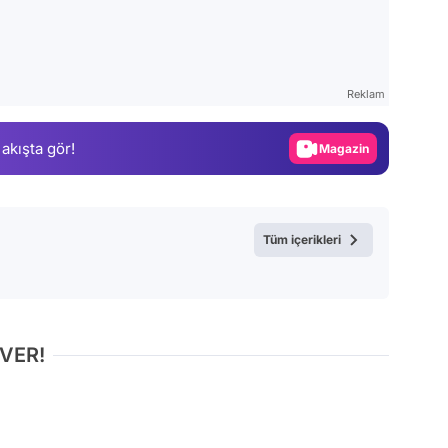
Video
Test
Reklam
Gündem
 akışta gör!
Magazin
Video
Test
Tüm içerikleri
 VER!