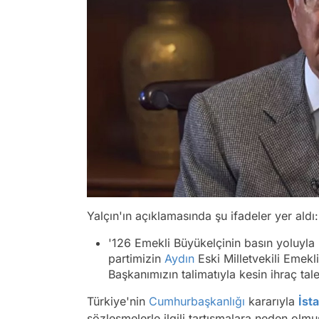
Yalçın'ın açıklamasında şu ifadeler yer aldı:
'126 Emekli Büyükelçinin basın yoluyla 
partimizin
Aydın
Eski Milletvekili Emek
Başkanımızın talimatıyla kesin ihraç taleb
Türkiye'nin
Cumhurbaşkanlığı
kararıyla
İst
sözleşmelerle ilgili tartışmalara neden olmu