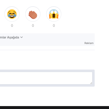
0
0
0
mlar Aşağıda
Reklam