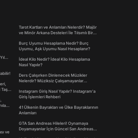
Tarot Kartları ve Anlamları Nelerdir? Majör
ve Minör Arkana Desteleri İle Tılsımlı Bir
Dünyaya Giriş
Burç Uyumu Hesaplama Nedir? Burç
Uyumu, Aşk Uyumu Nasıl Hesaplanır?
Yıl
İdeal Kilo Nedir? İdeal Kilo Hesaplama
Nasıl Yapılır?
abilir!
Ders Çalışırken Dinlenecek Müzikler
Nelerdir? Müziksiz Çalışamayanlar
eri,
Toplanın!
l Taş
Instagram Giriş Nasıl Yapılır? Instagram'a
Giriş İşlemleri Rehberi
,
nılan
41 Ülkenin Bayrakları ve Ülke Bayraklarının
Anlamları
GTA San Andreas Hileleri! Oynamaya
Doyamayanlar İçin Güncel San Andreas
ası ve
Şifreleri