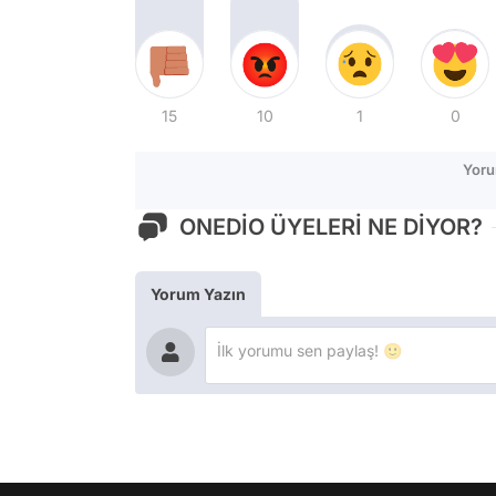
15
10
1
0
Yoru
ONEDİO ÜYELERİ NE DİYOR?
Yorum Yazın