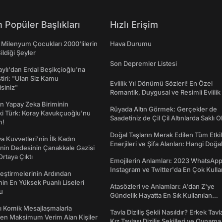
 Popüler Başlıkları
Hızlı Erişim
 Milenyum Çocukları 2000'lilerin
Hava Durumu
ildiği Şeyler
Son Depremler Listesi
taylı'dan Erdal Beşikçioğlu'na
ştiri: "Ulan Siz Kamu
Evlilik Yıl Dönümü Sözleri! En Özel
isiniz"
Romantik, Duygusal ve Resimli Evlilik 
dönümü Mesajları
n Yapay Zeka Biriminin
Rüyada Altın Görmek: Gerçekler de
ki Türk: Koray Kavukçuoğlu'nu
Saadetiniz de Çil Çil Altınlarda Saklı Ol
m!
Doğal Taşların Merak Edilen Tüm Etkil
a Kuvvetleri'nin İlk Kadın
Enerjileri ve Şifa Alanları: Hangi Doğa
nin Dedesinin Çanakkale Gazisi
Ne İşe Yarar?
rtaya Çıktı
Emojilerin Anlamları: 2023 WhatsApp
Instagram ve Twitter'da En Çok Kulla
eştirmelerinin Ardından
Emojiler ve Anlamları
nin En Yüksek Puanlı Liseleri
Atasözleri ve Anlamları: A'dan Z'ye
du
Gündelik Hayatta En Sık Kullanılan
Atasözleri ve Anlamları
rı Komik Mesajlaşmalarla
Tavla Diziliş Şekli Nasıldır? Erkek Tavl
den Maksimum Verim Alan Kişiler
Kız Tavlası Diziliş Şekilleri ve Oynama