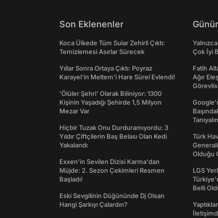
Son Eklenenler
Günün
Koca Ülkede Tüm Sular Zehirli Çıktı:
Yalnızca
Temizlemesi Asırlar Sürecek
Çok İyi B
Yıllar Sonra Ortaya Çıktı: Poyraz
Fatih Al
Karayel'in Meltem'i Hare Sürel Evlendi!
Ağır Ele
Görevlis
'Ölüler Şehri' Olarak Biliniyor: 1300
Kişinin Yaşadığı Şehirde 1,5 Milyon
Google'ı
Mezar Var
Başında
Tanıyalı
Hiçbir Tuzak Onu Durduramıyordu: 3
Yıldır Çiftçilerin Baş Belası Olan Kedi
Türk Hav
Yakalandı
Generali
Olduğu O
Exxen'in Sevilen Dizisi Karma'dan
Müjde: 2. Sezon Çekimleri Resmen
LGS Yerl
Başladı!
Türkiye'
Belli Ol
Eski Sevgilinin Düğününde Dj Olsan
Hangi Şarkıyı Çalardın?
Yaptıkla
İletişim