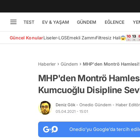
TEST
EV & YAŞAM
GÜNDEM
EĞLENCE
YE
Güncel Konular
Liseler-LGS
Emekli Zammı
Filtresiz Hali😱
Haberler
Gündem
MHP'den Montrö Hamlesi! 
Edildi
MHP'den Montrö Hamlesi!
Kumcuoğlu Disipline Sevk
Deniz Gök
- Onedio Gündem - Haber Editö
05.04.2021 - 15:01
Onedio’yu Google’da tercih edil