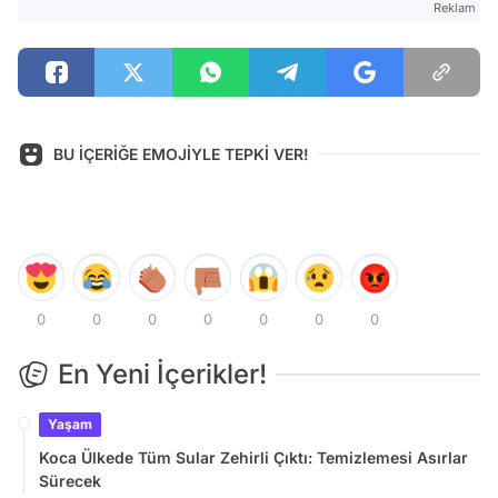
Reklam
BU İÇERİĞE EMOJİYLE TEPKİ VER!
0
0
0
0
0
0
0
En Yeni İçerikler!
Yaşam
Koca Ülkede Tüm Sular Zehirli Çıktı: Temizlemesi Asırlar
Sürecek