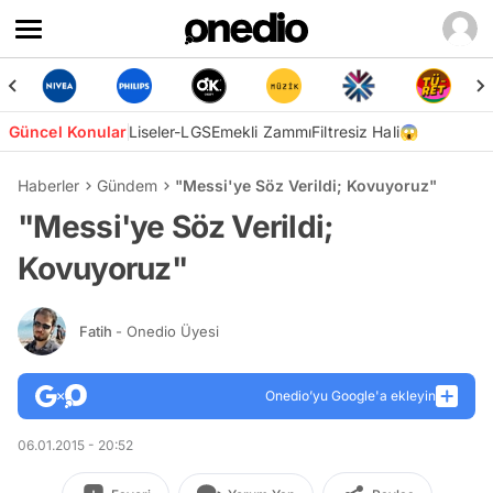
Güncel Konular
Liseler-LGS
Emekli Zammı
Filtresiz Hali😱
Haberler
Gündem
"Messi'ye Söz Verildi; Kovuyoruz"
"Messi'ye Söz Verildi;
Kovuyoruz"
Fatih
- Onedio Üyesi
Onedio’yu Google'a ekleyin
06.01.2015 - 20:52