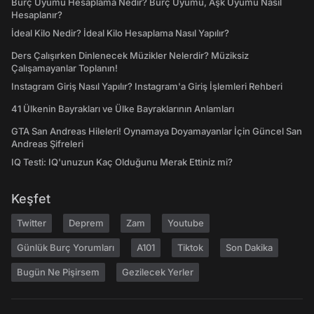
Burç Uyumu Hesaplama Nedir? Burç Uyumu, Aşk Uyumu Nasıl
Hesaplanır?
İdeal Kilo Nedir? İdeal Kilo Hesaplama Nasıl Yapılır?
Ders Çalışırken Dinlenecek Müzikler Nelerdir? Müziksiz
Çalışamayanlar Toplanın!
Instagram Giriş Nasıl Yapılır? Instagram'a Giriş İşlemleri Rehberi
41 Ülkenin Bayrakları ve Ülke Bayraklarının Anlamları
GTA San Andreas Hileleri! Oynamaya Doyamayanlar İçin Güncel San
Andreas Şifreleri
IQ Testi: IQ'unuzun Kaç Olduğunu Merak Ettiniz mi?
Keşfet
Twitter
Deprem
Zam
Youtube
Günlük Burç Yorumları
A101
Tiktok
Son Dakika
Bugün Ne Pişirsem
Gezilecek Yerler