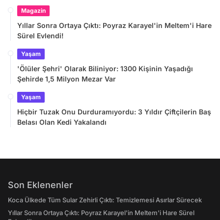
Magazin
Yıllar Sonra Ortaya Çıktı: Poyraz Karayel'in Meltem'i Hare
Sürel Evlendi!
Yaşam
'Ölüler Şehri' Olarak Biliniyor: 1300 Kişinin Yaşadığı
Şehirde 1,5 Milyon Mezar Var
Yaşam
Hiçbir Tuzak Onu Durduramıyordu: 3 Yıldır Çiftçilerin Baş
Belası Olan Kedi Yakalandı
Son Eklenenler
Koca Ülkede Tüm Sular Zehirli Çıktı: Temizlemesi Asırlar Sürecek
Yıllar Sonra Ortaya Çıktı: Poyraz Karayel'in Meltem'i Hare Sürel