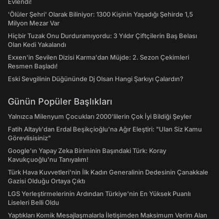
Evlendi!
'Ölüler Şehri' Olarak Biliniyor: 1300 Kişinin Yaşadığı Şehirde 1,5
Milyon Mezar Var
Hiçbir Tuzak Onu Durduramıyordu: 3 Yıldır Çiftçilerin Baş Belası
Olan Kedi Yakalandı
Exxen'in Sevilen Dizisi Karma'dan Müjde: 2. Sezon Çekimleri
Resmen Başladı!
Eski Sevgilinin Düğününde Dj Olsan Hangi Şarkıyı Çalardın?
Günün Popüler Başlıkları
Yalnızca Milenyum Çocukları 2000'lilerin Çok İyi Bildiği Şeyler
Fatih Altaylı'dan Erdal Beşikçioğlu'na Ağır Eleştiri: "Ulan Siz Kamu
Görevlisisiniz"
Google'ın Yapay Zeka Biriminin Başındaki Türk: Koray
Kavukçuoğlu'nu Tanıyalım!
Türk Hava Kuvvetleri'nin İlk Kadın Generalinin Dedesinin Çanakkale
Gazisi Olduğu Ortaya Çıktı
LGS Yerleştirmelerinin Ardından Türkiye'nin En Yüksek Puanlı
Liseleri Belli Oldu
Yaptıkları Komik Mesajlaşmalarla İletişimden Maksimum Verim Alan