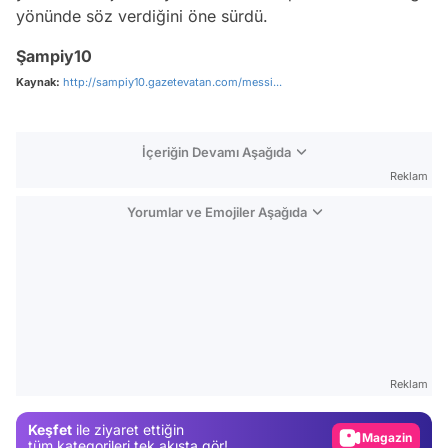
yönünde söz verdiğini öne sürdü.
Şampiy10
Kaynak:
http://sampiy10.gazetevatan.com/messi...
İçeriğin Devamı Aşağıda
Reklam
Yorumlar ve Emojiler Aşağıda
Video
Test
Reklam
Gündem
Keşfet
ile ziyaret ettiğin
Magazin
tüm kategorileri tek akışta gör!