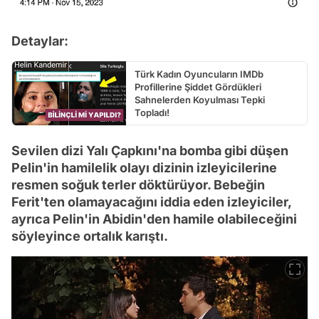
Detaylar:
Türk Kadın Oyuncuların IMDb
Profillerine Şiddet Gördükleri
Sahnelerden Koyulması Tepki
Topladı!
Sevilen dizi Yalı Çapkını'na bomba gibi düşen
Pelin'in hamilelik olayı dizinin izleyicilerine
resmen soğuk terler döktürüyor. Bebeğin
Ferit'ten olamayacağını iddia eden izleyiciler,
ayrıca Pelin'in Abidin'den hamile olabileceğini
söyleyince ortalık karıştı.