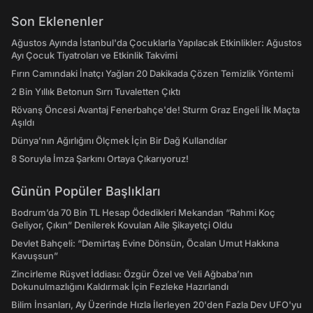
Son Eklenenler
Ağustos Ayında İstanbul'da Çocuklarla Yapılacak Etkinlikler: Ağustos
Ayı Çocuk Tiyatroları ve Etkinlik Takvimi
Fırın Camındaki İnatçı Yağları 20 Dakikada Çözen Temizlik Yöntemi
2 Bin Yıllık Betonun Sırrı Tuvaletten Çıktı
Rövanş Öncesi Avantaj Fenerbahçe'de! Sturm Graz Engeli İlk Maçta
Aşıldı
Dünya’nın Ağırlığını Ölçmek İçin Bir Dağ Kullandılar
8 Soruyla İmza Şarkını Ortaya Çıkarıyoruz!
Günün Popüler Başlıkları
Bodrum’da 70 Bin TL Hesap Ödedikleri Mekandan “Rahmi Koç
Geliyor, Çıkın” Denilerek Kovulan Aile Şikayetçi Oldu
Devlet Bahçeli: “Demirtaş Evine Dönsün, Öcalan Umut Hakkına
Kavuşsun”
Zincirleme Rüşvet İddiası: Özgür Özel ve Veli Ağbaba’nın
Dokunulmazlığını Kaldırmak İçin Fezleke Hazırlandı
Bilim İnsanları, Ay Üzerinde Hızla İlerleyen 20'den Fazla Dev UFO'yu