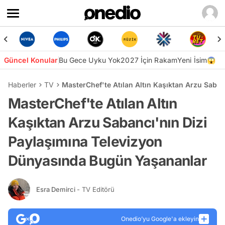
Güncel Konular
Bu Gece Uyku Yok
2027 İçin Rakam
Yeni İsim😱
Haberler
TV
MasterChef'te Atılan Altın Kaşıktan Arzu Saba
MasterChef'te Atılan Altın
Kaşıktan Arzu Sabancı'nın Dizi
Paylaşımına Televizyon
Dünyasında Bugün Yaşananlar
Esra Demirci
- TV Editörü
Onedio’yu Google'a ekleyin