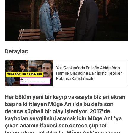
Detaylar:
Yalı Çapkını'nda Pelin'in Abidin'den
Hamile Olacağına Dair İlginç Teoriler
Kafanızı Karıştıracak
Her bölüm yeni bir kayıp vakasıyla bizleri ekran
başına kilitleyen Müge Anlı'da bu defa son
derece şüpheli bir olay işleniyor. 2017'de
kaybolan sevgilisini aramak için Müge Anlı'ya
çıkan adamın ifadesi son derece şüpheli
bulunurken, anlatılanlar Müge Anlı'yı resmen