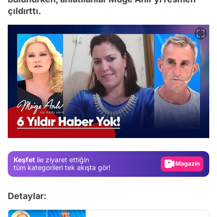
çıldırttı.
Video
Test
Gündem
Magazin
Keşfet
ile ziyaret ettiğin
Video
tüm kategorileri tek akışta gör!
Test
Detaylar: