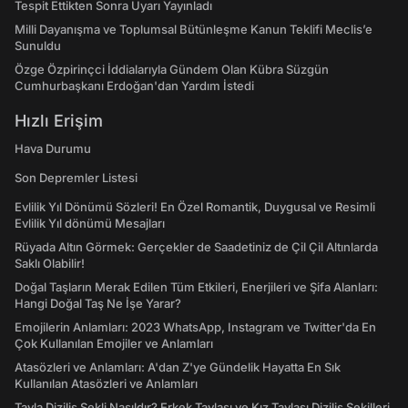
Tespit Ettikten Sonra Uyarı Yayınladı
Milli Dayanışma ve Toplumsal Bütünleşme Kanun Teklifi Meclis’e
Sunuldu
Özge Özpirinçci İddialarıyla Gündem Olan Kübra Süzgün
Cumhurbaşkanı Erdoğan'dan Yardım İstedi
Hızlı Erişim
Hava Durumu
Son Depremler Listesi
Evlilik Yıl Dönümü Sözleri! En Özel Romantik, Duygusal ve Resimli
Evlilik Yıl dönümü Mesajları
Rüyada Altın Görmek: Gerçekler de Saadetiniz de Çil Çil Altınlarda
Saklı Olabilir!
Doğal Taşların Merak Edilen Tüm Etkileri, Enerjileri ve Şifa Alanları:
Hangi Doğal Taş Ne İşe Yarar?
Emojilerin Anlamları: 2023 WhatsApp, Instagram ve Twitter'da En
Çok Kullanılan Emojiler ve Anlamları
Atasözleri ve Anlamları: A'dan Z'ye Gündelik Hayatta En Sık
Kullanılan Atasözleri ve Anlamları
Tavla Diziliş Şekli Nasıldır? Erkek Tavlası ve Kız Tavlası Diziliş Şekilleri