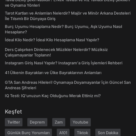
ve Oynama Yönleri
Tarot Kartları ve Anlamları Nelerdir? Majör ve Minör Arkana Desteleri
İle Tılsımlı Bir Dünyaya Giriş
Burç Uyumu Hesaplama Nedir? Burç Uyumu, Aşk Uyumu Nasıl
Hesaplanır?
İdeal Kilo Nedir? İdeal Kilo Hesaplama Nasıl Yapılır?
Ders Çalışırken Dinlenecek Müzikler Nelerdir? Müziksiz
Çalışamayanlar Toplanın!
Instagram Giriş Nasıl Yapılır? Instagram'a Giriş İşlemleri Rehberi
41 Ülkenin Bayrakları ve Ülke Bayraklarının Anlamları
GTA San Andreas Hileleri! Oynamaya Doyamayanlar İçin Güncel San
Andreas Şifreleri
IQ Testi: IQ'unuzun Kaç Olduğunu Merak Ettiniz mi?
Keşfet
Twitter
Deprem
Zam
Youtube
Günlük Burç Yorumları
A101
Tiktok
Son Dakika