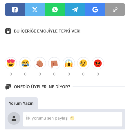
BU İÇERİĞE EMOJİYLE TEPKİ VER!
0
0
0
0
0
0
0
ONEDİO ÜYELERİ NE DİYOR?
Yorum Yazın