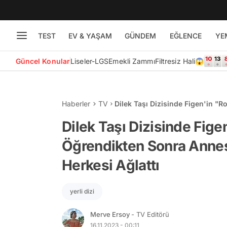
TEST
EV & YAŞAM
GÜNDEM
EĞLENCE
YE
Güncel Konular
Liseler-LGS
Emekli Zammı
Filtresiz Hali😱
Haberler
TV
Dilek Taşı Dizisinde Figen'in 
Yüzleşmesi Herkesi Ağlattı
Dilek Taşı Dizisinde Fig
Öğrendikten Sonra Anne
Herkesi Ağlattı
yerli dizi
Merve Ersoy
- TV Editörü
16.11.2023 - 00:11