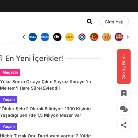
Giriş Yap
Görüş Bildir
En Yeni İçerikler!
Magazin
Yıllar Sonra Ortaya Çıktı: Poyraz Karayel'in
Meltem'i Hare Sürel Evlendi!
Yaşam
'Ölüler Şehri' Olarak Biliniyor: 1300 Kişinin
Yaşadığı Şehirde 1,5 Milyon Mezar Var
Yaşam
Hiçbir Tuzak Onu Durduramıyordu: 3 Yıldır