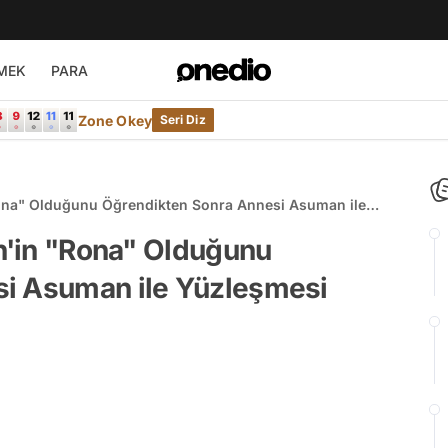
MEK
PARA
Zone Okey
Seri Diz
"Rona" Olduğunu Öğrendikten Sonra Annesi Asuman ile
en'in "Rona" Olduğunu
si Asuman ile Yüzleşmesi