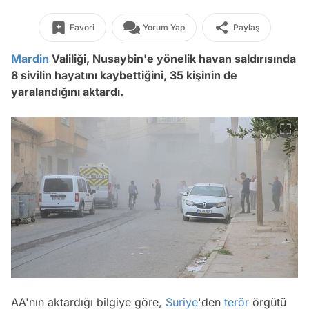
Favori
Yorum Yap
Paylaş
Mardin
Valiliği, Nusaybin'e yönelik havan saldırısında
8 sivilin hayatını kaybettiğini, 35 kişinin de
yaralandığını aktardı.
AA'nın aktardığı bilgiye göre,
Suriye
'den
terör
örgütü