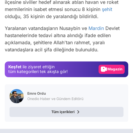
ilçesine siviller hedef alınarak atılan havan ve roket
mermilerinin isabet etmesi sonucu 8 kişinin
şehit
olduğu, 35 kişinin de yaralandığı bildirildi.
Yaralanan vatandaşların Nusaybin ve
Mardin
Devlet
hastanelerinde tedavi altına alındığı ifade edilen
Video
açıklamada, şehitlere Allah'tan rahmet, yaralı
vatandaşlara acil şifa dileğinde bulunuldu.
Test
Gündem
Keşfet
ile ziyaret ettiğin
Magazin
tüm kategorileri tek akışta gör!
Video
Test
Emre Ordu
Onedio Haber ve Gündem Editörü
Tüm içerikleri