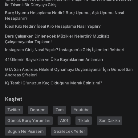
İle Tılsımlı Bir Dünyaya Giriş
Burç Uyumu Hesaplama Nedir? Burç Uyumu, Aşk Uyumu Nasıl
Hesaplanır?
İdeal Kilo Nedir? İdeal Kilo Hesaplama Nasıl Yapılır?
Ders Çalışırken Dinlenecek Müzikler Nelerdir? Müziksiz
Çalışamayanlar Toplanın!
Instagram Giriş Nasıl Yapılır? Instagram'a Giriş İşlemleri Rehberi
41 Ülkenin Bayrakları ve Ülke Bayraklarının Anlamları
GTA San Andreas Hileleri! Oynamaya Doyamayanlar İçin Güncel San
Andreas Şifreleri
IQ Testi: IQ'unuzun Kaç Olduğunu Merak Ettiniz mi?
Keşfet
Twitter
Deprem
Zam
Youtube
Günlük Burç Yorumları
A101
Tiktok
Son Dakika
Bugün Ne Pişirsem
Gezilecek Yerler