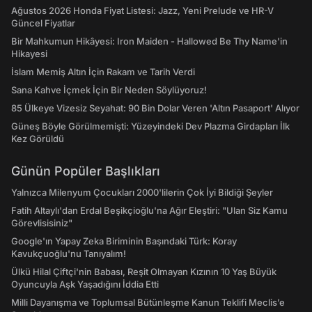
Ağustos 2026 Honda Fiyat Listesi: Jazz, Yeni Prelude ve HR-V
Güncel Fiyatlar
Bir Mahkumun Hikâyesi: Iron Maiden - Hallowed Be Thy Name'in
Hikayesi
İslam Memiş Altın İçin Rakam ve Tarih Verdi
Sana Kahve İçmek İçin Bir Neden Söylüyoruz!
85 Ülkeye Vizesiz Seyahat: 90 Bin Dolar Veren 'Altın Pasaport' Alıyor
Güneş Böyle Görülmemişti: Yüzeyindeki Dev Plazma Girdapları İlk
Kez Görüldü
Günün Popüler Başlıkları
Yalnızca Milenyum Çocukları 2000'lilerin Çok İyi Bildiği Şeyler
Fatih Altaylı'dan Erdal Beşikçioğlu'na Ağır Eleştiri: "Ulan Siz Kamu
Görevlisisiniz"
Google'ın Yapay Zeka Biriminin Başındaki Türk: Koray
Kavukçuoğlu'nu Tanıyalım!
Ülkü Hilal Çiftçi'nin Babası, Reşit Olmayan Kızının 10 Yaş Büyük
Oyuncuyla Aşk Yaşadığını İddia Etti
Milli Dayanışma ve Toplumsal Bütünleşme Kanun Teklifi Meclis’e