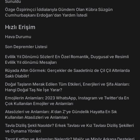
Sunuldu
Özge Özpirinçci İddialarıyla Gündem Olan Kübra Süzgün
Cumhurbaşkanı Erdoğan'dan Yardım İstedi
Hızlı Erişim
Hava Durumu
Son Depremler Listesi
Evlilik Yıl Dönümü Sözleri! En Özel Romantik, Duygusal ve Resimli
Evlilik Yıl dönümü Mesajları
Rüyada Altın Görmek: Gerçekler de Saadetiniz de Çil Çil Altınlarda
Saklı Olabilir!
Doğal Taşların Merak Edilen Tüm Etkileri, Enerjileri ve Şifa Alanları:
Hangi Doğal Taş Ne İşe Yarar?
Emojilerin Anlamları: 2023 WhatsApp, Instagram ve Twitter'da En
Çok Kullanılan Emojiler ve Anlamları
Atasözleri ve Anlamları: A'dan Z'ye Gündelik Hayatta En Sık
Kullanılan Atasözleri ve Anlamları
Tavla Diziliş Şekli Nasıldır? Erkek Tavlası ve Kız Tavlası Diziliş Şekilleri
ve Oynama Yönleri
Tarot Kartları ve Anlamları Nelerdir? Majör ve Minör Arkana Desteleri