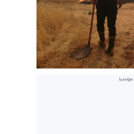
İçeriği