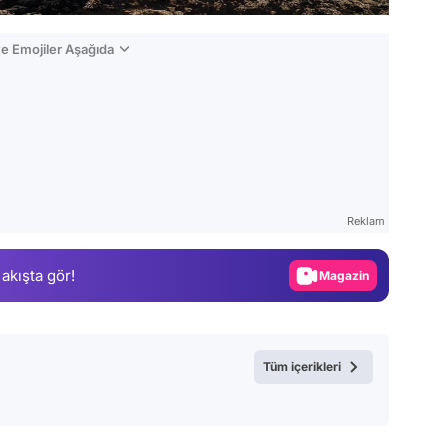
e Emojiler Aşağıda
Video
Test
Reklam
Gündem
 akışta gör!
Magazin
Video
Test
Tüm içerikleri