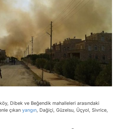
çköy, Dibek ve Beğendik mahalleleri arasındaki
enle çıkan
yangın
, Dağiçi, Güzelsu, Üçyol, Sivrice,