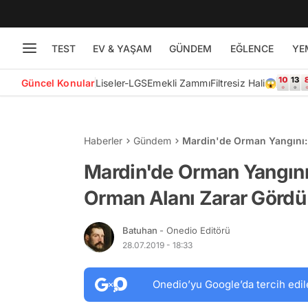
TEST
EV & YAŞAM
GÜNDEM
EĞLENCE
YE
Güncel Konular
Liseler-LGS
Emekli Zammı
Filtresiz Hali😱
Haberler
Gündem
Mardin'de Orman Yangını: 
Mardin'de Orman Yangını:
Orman Alanı Zarar Gördü
Batuhan
- Onedio Editörü
28.07.2019 - 18:33
Onedio’yu Google’da tercih edil