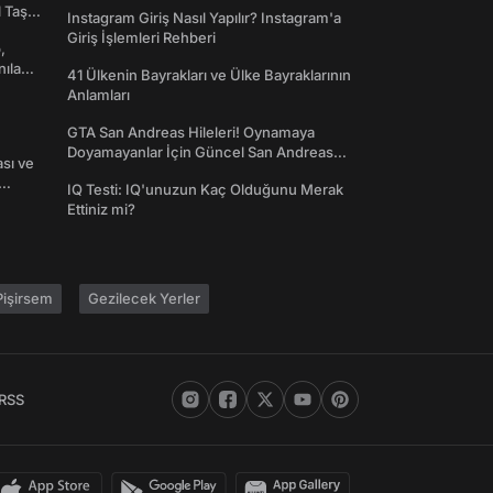
Toplanın!
l Taş
Instagram Giriş Nasıl Yapılır? Instagram'a
Giriş İşlemleri Rehberi
,
nılan
41 Ülkenin Bayrakları ve Ülke Bayraklarının
Anlamları
GTA San Andreas Hileleri! Oynamaya
Doyamayanlar İçin Güncel San Andreas
ası ve
Şifreleri
IQ Testi: IQ'unuzun Kaç Olduğunu Merak
Ettiniz mi?
işirsem
Gezilecek Yerler
RSS