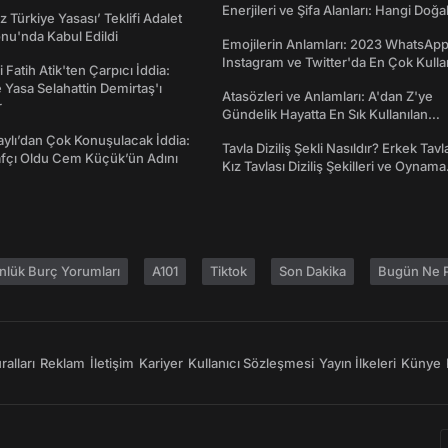
Enerjileri ve Şifa Alanları: Hangi Doğa
z Türkiye Yasası’ Teklifi Adalet
Ne İşe Yarar?
nu'nda Kabul Edildi
Emojilerin Anlamları: 2023 WhatsApp
Instagram ve Twitter'da En Çok Kulla
 Fatih Atik'ten Çarpıcı İddia:
Emojiler ve Anlamları
Yasa Selahattin Demirtaş'ı
Atasözleri ve Anlamları: A'dan Z'ye
r
Gündelik Hayatta En Sık Kullanılan
Atasözleri ve Anlamları
taylı’dan Çok Konuşulacak İddia:
Tavla Diziliş Şekli Nasıldır? Erkek Tavl
afçı Oldu Cem Küçük’ün Adını
Kız Tavlası Diziliş Şekilleri ve Oynama
Yönleri
nlük Burç Yorumları
A101
Tiktok
Son Dakika
Bugün Ne P
alları
Reklam
İletişim
Kariyer
Kullanıcı Sözleşmesi
Yayın İlkeleri
Künye