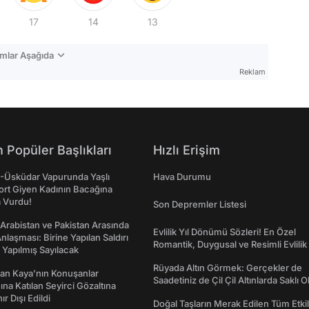
17
14
13
mlar Aşağıda
Reklam
 Popüler Başlıkları
Hızlı Erişim
ş-Üsküdar Vapurunda Yaşlı
Hava Durumu
ort Giyen Kadının Bacağına
a Vurdu!
Son Depremler Listesi
 Arabistan ve Pakistan Arasında
Evlilik Yıl Dönümü Sözleri! En Özel
laşması: Birine Yapılan Saldırı
Romantik, Duygusal ve Resimli Evlilik 
Yapılmış Sayılacak
dönümü Mesajları
Rüyada Altın Görmek: Gerçekler de
an Kaya’nın Konuşanlar
Saadetiniz de Çil Çil Altınlarda Saklı Ol
na Katılan Seyirci Gözaltına
nır Dışı Edildi
Doğal Taşların Merak Edilen Tüm Etkil