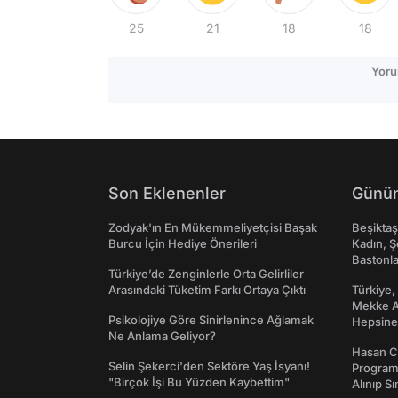
25
21
18
18
Yoru
Son Eklenenler
Günün
Zodyak'ın En Mükemmeliyetçisi Başak
Beşikta
Burcu İçin Hediye Önerileri
Kadın, Ş
Bastonl
Türkiye’de Zenginlerle Orta Gelirliler
Arasındaki Tüketim Farkı Ortaya Çıktı
Türkiye,
Mekke An
Psikolojiye Göre Sinirlenince Ağlamak
Hepsine 
Ne Anlama Geliyor?
Hasan C
Selin Şekerci'den Sektöre Yaş İsyanı!
Programı
"Birçok İşi Bu Yüzden Kaybettim"
Alınıp Sı