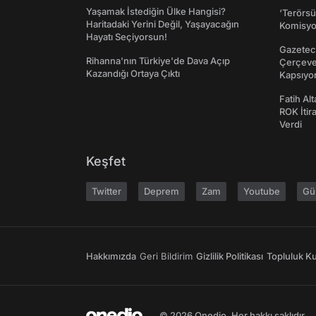
Yaşamak İstediğin Ülke Hangisi?
‘Terörsü
Haritadaki Yerini Değil, Yaşayacağın
Komisyo
Hayatı Seçiyorsun!
Gazeteci
Rihanna'nın Türkiye'de Dava Açıp
Çerçeve 
Kazandığı Ortaya Çıktı
Kapsıyo
Fatih Al
ROK İtir
Verdi
Keşfet
Twitter
Deprem
Zam
Youtube
Gü
Hakkımızda
Geri Bildirim
Gizlilik Politikası
Topluluk Kur
© 2026 Onedio. Her hakkı saklıdır.