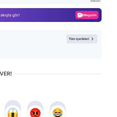
Reklam
Gündem
 akışta gör!
Magazin
Video
Test
Tüm içerikleri
 VER!