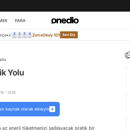
MEK
PARA
Önce👀
ZoneOkey 101
Seri Diz
olu
k Yolu
5 - 13:25
en kaynak olarak ekleyin
z enerji tüketmenizi sağlayacak pratik bir