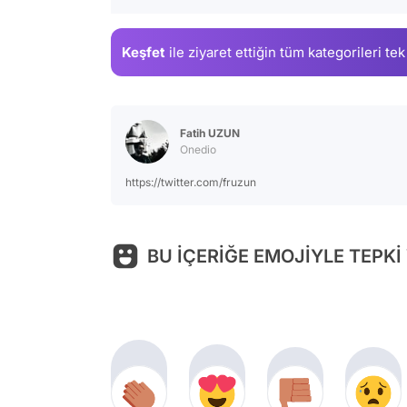
Keşfet
ile ziyaret ettiğin
tüm kategorileri tek
Fatih UZUN
Onedio
https://twitter.com/fruzun
BU İÇERİĞE EMOJİYLE TEPKİ