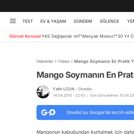
TEST
EV & YAŞAM
GÜNDEM
EĞLENCE
YE
Güncel Konular
YKS Değişecek mi?
"Manyak Mısınız?"
30 Yıl 
Haberler
Video
Mango Soymanın En Pratik Y
Mango Soymanın En Prati
Fatih UZUN
- Onedio
14.04.2015 - 22:43
Son Güncelleme: 15.04.201
Onedio’yu Google’da tercih edil
Mangonun kabuğundan kurtulmak için daha a