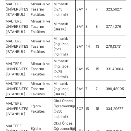
MALTEPE
Mimarlık ve
Mimarlık
ÜNİVERSİTESİ
Tasarım
(%75
SAY
7
7
323,56271
37
(İSTANBUL)
Fakültesi
İndirimli)
MALTEPE
Mimarlık ve
Mimarlık
ÜNİVERSİTESİ
Tasarım
SAY
8
8
377,4276
41
(Burslu)
(İSTANBUL)
Fakültesi
Mimarlık
MALTEPE
Mimarlık ve
(İngilizce)
ÜNİVERSİTESİ
Tasarım
SAY
44
13
279,13731
32
(%50
(İSTANBUL)
Fakültesi
İndirimli)
Mimarlık
MALTEPE
Mimarlık ve
(İngilizce)
ÜNİVERSİTESİ
Tasarım
SAY
15
15
331,40604
36
(%75
(İSTANBUL)
Fakültesi
İndirimli)
MALTEPE
Mimarlık ve
Mimarlık
ÜNİVERSİTESİ
Tasarım
(İngilizce)
SAY
7
7
389,48005
42
(İSTANBUL)
Fakültesi
(Burslu)
Okul Öncesi
MALTEPE
Eğitim
Öğretmenliği
ÜNİVERSİTESİ
SÖZ
15
15
334,29677
35
Fakültesi
(%50
(İSTANBUL)
İndirimli)
Okul Öncesi
MALTEPE
Eğitim
Öğretmenliği