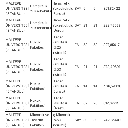
MALTEPE
Hemşirelik
Hemşirelik
ÜNİVERSİTESİ
Yüksekokulu
SAY
9
9
321,82422
32
Yüksekokulu
(İSTANBUL)
(Burslu)
MALTEPE
Hemşirelik
Hemşirelik
ÜNİVERSİTESİ
Yüksekokulu
SAY
21
21
222,78589
24
Yüksekokulu
(İSTANBUL)
(Ücretli)
Hukuk
MALTEPE
Hukuk
Fakültesi
ÜNİVERSİTESİ
EA
53
53
327,85017
35
Fakültesi
(%25
(İSTANBUL)
İndirimli)
Hukuk
MALTEPE
Hukuk
Fakültesi
ÜNİVERSİTESİ
EA
21
21
373,49601
39
Fakültesi
(%50
(İSTANBUL)
İndirimli)
MALTEPE
Hukuk
Hukuk
ÜNİVERSİTESİ
Fakültesi
EA
14
14
406,59306
41
Fakültesi
(İSTANBUL)
(Burslu)
MALTEPE
Hukuk
Hukuk
ÜNİVERSİTESİ
Fakültesi
EA
52
25
312,82219
32
Fakültesi
(İSTANBUL)
(Ücretli)
MALTEPE
Mimarlık ve
İç Mimarlık
ÜNİVERSİTESİ
Tasarım
(%50
SAY
30
30
242,85442
28
(İSTANBUL)
Fakültesi
İndirimli)