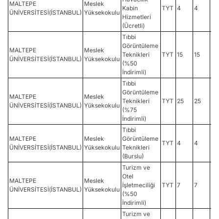
MALTEPE
Meslek
Kabin
TYT
4
4
20
ÜNİVERSİTESİ(İSTANBUL)
Yüksekokulu
Hizmetleri
(Ücretli)
Tıbbi
Görüntüleme
MALTEPE
Meslek
Teknikleri
TYT
15
15
23
ÜNİVERSİTESİ(İSTANBUL)
Yüksekokulu
(%50
İndirimli)
Tıbbi
Görüntüleme
MALTEPE
Meslek
Teknikleri
TYT
25
25
26
ÜNİVERSİTESİ(İSTANBUL)
Yüksekokulu
(%75
İndirimli)
Tıbbi
MALTEPE
Meslek
Görüntüleme
TYT
4
4
29
ÜNİVERSİTESİ(İSTANBUL)
Yüksekokulu
Teknikleri
(Burslu)
Turizm ve
Otel
MALTEPE
Meslek
İşletmeciliği
TYT
7
7
18
ÜNİVERSİTESİ(İSTANBUL)
Yüksekokulu
(%50
İndirimli)
Turizm ve