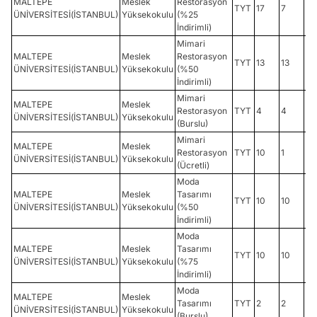
MALTEPE
Meslek
Restorasyon
TYT
17
7
18
ÜNİVERSİTESİ(İSTANBUL)
Yüksekokulu
(%25
İndirimli)
Mimari
MALTEPE
Meslek
Restorasyon
TYT
13
13
23
ÜNİVERSİTESİ(İSTANBUL)
Yüksekokulu
(%50
İndirimli)
Mimari
MALTEPE
Meslek
Restorasyon
TYT
4
4
30
ÜNİVERSİTESİ(İSTANBUL)
Yüksekokulu
(Burslu)
Mimari
MALTEPE
Meslek
Restorasyon
TYT
10
1
22
ÜNİVERSİTESİ(İSTANBUL)
Yüksekokulu
(Ücretli)
Moda
MALTEPE
Meslek
Tasarımı
TYT
10
10
19
ÜNİVERSİTESİ(İSTANBUL)
Yüksekokulu
(%50
İndirimli)
Moda
MALTEPE
Meslek
Tasarımı
TYT
10
10
24
ÜNİVERSİTESİ(İSTANBUL)
Yüksekokulu
(%75
İndirimli)
Moda
MALTEPE
Meslek
Tasarımı
TYT
2
2
27
ÜNİVERSİTESİ(İSTANBUL)
Yüksekokulu
(Burslu)