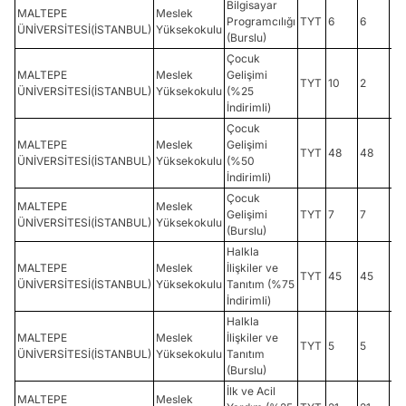
Bilgisayar
MALTEPE
Meslek
Programcılığı
TYT
6
6
32
ÜNİVERSİTESİ(İSTANBUL)
Yüksekokulu
(Burslu)
Çocuk
MALTEPE
Meslek
Gelişimi
TYT
10
2
18
ÜNİVERSİTESİ(İSTANBUL)
Yüksekokulu
(%25
İndirimli)
Çocuk
MALTEPE
Meslek
Gelişimi
TYT
48
48
18
ÜNİVERSİTESİ(İSTANBUL)
Yüksekokulu
(%50
İndirimli)
Çocuk
MALTEPE
Meslek
Gelişimi
TYT
7
7
27
ÜNİVERSİTESİ(İSTANBUL)
Yüksekokulu
(Burslu)
Halkla
MALTEPE
Meslek
İlişkiler ve
TYT
45
45
18
ÜNİVERSİTESİ(İSTANBUL)
Yüksekokulu
Tanıtım (%75
İndirimli)
Halkla
MALTEPE
Meslek
İlişkiler ve
TYT
5
5
26
ÜNİVERSİTESİ(İSTANBUL)
Yüksekokulu
Tanıtım
(Burslu)
İlk ve Acil
MALTEPE
Meslek