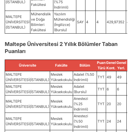
(İSTANBUL)
(%75
Fakültesi
İndirimli)
Mühendislik
Yazılım
MALTEPE
ve Doğa
Mühendisliği
ÜNİVERSİTESİ
SAY
4
4
429,97352
44
Bilimleri
(İngilizce)
(İSTANBUL)
Fakültesi
(Burslu)
Maltepe Üniversitesi 2 Yıllık Bölümler Taban
Puanları
Puan
Genel
Genel
Üniversite
Fakülte
Bölüm
Türü
Kont.
Yerl.
MALTEPE
Meslek
Adalet (%50
TYT
49
49
20
ÜNİVERSİTESİ(İSTANBUL)
Yüksekokulu
İndirimli)
MALTEPE
Meslek
Adalet
TYT
6
6
30
ÜNİVERSİTESİ(İSTANBUL)
Yüksekokulu
(Burslu)
Anestezi
MALTEPE
Meslek
(%25
TYT
20
20
22
ÜNİVERSİTESİ(İSTANBUL)
Yüksekokulu
İndirimli)
Anestezi
MALTEPE
Meslek
(%50
TYT
24
24
26
ÜNİVERSİTESİ(İSTANBUL)
Yüksekokulu
İndirimli)