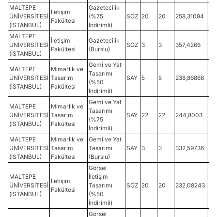
MALTEPE
Gazetecilik
İletişim
ÜNİVERSİTESİ
(%75
SÖZ
20
20
258,31094
32
Fakültesi
(İSTANBUL)
İndirimli)
MALTEPE
İletişim
Gazetecilik
ÜNİVERSİTESİ
SÖZ
3
3
357,4266
35
Fakültesi
(Burslu)
(İSTANBUL)
Gemi ve Yat
MALTEPE
Mimarlık ve
Tasarımı
ÜNİVERSİTESİ
Tasarım
SAY
5
5
238,86868
24
(%50
(İSTANBUL)
Fakültesi
İndirimli)
Gemi ve Yat
MALTEPE
Mimarlık ve
Tasarımı
ÜNİVERSİTESİ
Tasarım
SAY
22
22
244,8003
32
(%75
(İSTANBUL)
Fakültesi
İndirimli)
MALTEPE
Mimarlık ve
Gemi ve Yat
ÜNİVERSİTESİ
Tasarım
Tasarımı
SAY
3
3
332,59736
35
(İSTANBUL)
Fakültesi
(Burslu)
Görsel
MALTEPE
İletişim
İletişim
ÜNİVERSİTESİ
Tasarımı
SÖZ
20
20
232,08243
31
Fakültesi
(İSTANBUL)
(%50
İndirimli)
Görsel