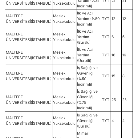
Yardım (%25
TYT
21
21
24
ÜNİVERSİTESİ(İSTANBUL)
Yüksekokulu
İndirimli)
İlk ve Acil
MALTEPE
Meslek
Yardım (%50
TYT
12
12
28
ÜNİVERSİTESİ(İSTANBUL)
Yüksekokulu
İndirimli)
İlk ve Acil
MALTEPE
Meslek
Yardım
TYT
6
6
31
ÜNİVERSİTESİ(İSTANBUL)
Yüksekokulu
(Burslu)
İlk ve Acil
MALTEPE
Meslek
Yardım
TYT
16
16
20
ÜNİVERSİTESİ(İSTANBUL)
Yüksekokulu
(Ücretli)
İş Sağlığı ve
MALTEPE
Meslek
Güvenliği
TYT
15
8
18
ÜNİVERSİTESİ(İSTANBUL)
Yüksekokulu
(%50
İndirimli)
İş Sağlığı ve
MALTEPE
Meslek
Güvenliği
TYT
25
25
21
ÜNİVERSİTESİ(İSTANBUL)
Yüksekokulu
(%75
İndirimli)
İş Sağlığı ve
MALTEPE
Meslek
Güvenliği
TYT
4
4
28
ÜNİVERSİTESİ(İSTANBUL)
Yüksekokulu
(Burslu)
Mimari