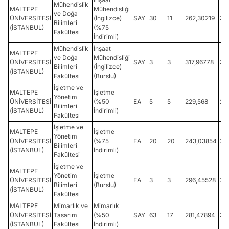
Mühendislik
MALTEPE
Mühendisliği
ve Doğa
ÜNİVERSİTESİ
(İngilizce)
SAY
30
11
262,30219
30
Bilimleri
(İSTANBUL)
(%75
Fakültesi
İndirimli)
Mühendislik
İnşaat
MALTEPE
ve Doğa
Mühendisliği
ÜNİVERSİTESİ
SAY
3
3
317,96778
35
Bilimleri
(İngilizce)
(İSTANBUL)
Fakültesi
(Burslu)
İşletme ve
MALTEPE
İşletme
Yönetim
ÜNİVERSİTESİ
(%50
EA
5
5
229,568
24
Bilimleri
(İSTANBUL)
İndirimli)
Fakültesi
İşletme ve
MALTEPE
İşletme
Yönetim
ÜNİVERSİTESİ
(%75
EA
20
20
243,03854
28
Bilimleri
(İSTANBUL)
İndirimli)
Fakültesi
İşletme ve
MALTEPE
Yönetim
İşletme
ÜNİVERSİTESİ
EA
3
3
296,45528
29
Bilimleri
(Burslu)
(İSTANBUL)
Fakültesi
MALTEPE
Mimarlık ve
Mimarlık
ÜNİVERSİTESİ
Tasarım
(%50
SAY
63
17
281,47894
32
(İSTANBUL)
Fakültesi
İndirimli)