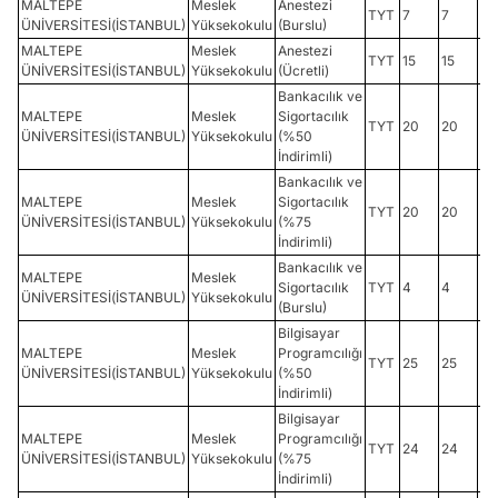
MALTEPE
Meslek
Anestezi
TYT
7
7
29
ÜNİVERSİTESİ(İSTANBUL)
Yüksekokulu
(Burslu)
MALTEPE
Meslek
Anestezi
TYT
15
15
19
ÜNİVERSİTESİ(İSTANBUL)
Yüksekokulu
(Ücretli)
Bankacılık ve
MALTEPE
Meslek
Sigortacılık
TYT
20
20
19
ÜNİVERSİTESİ(İSTANBUL)
Yüksekokulu
(%50
İndirimli)
Bankacılık ve
MALTEPE
Meslek
Sigortacılık
TYT
20
20
23
ÜNİVERSİTESİ(İSTANBUL)
Yüksekokulu
(%75
İndirimli)
Bankacılık ve
MALTEPE
Meslek
Sigortacılık
TYT
4
4
27
ÜNİVERSİTESİ(İSTANBUL)
Yüksekokulu
(Burslu)
Bilgisayar
MALTEPE
Meslek
Programcılığı
TYT
25
25
26
ÜNİVERSİTESİ(İSTANBUL)
Yüksekokulu
(%50
İndirimli)
Bilgisayar
MALTEPE
Meslek
Programcılığı
TYT
24
24
29
ÜNİVERSİTESİ(İSTANBUL)
Yüksekokulu
(%75
İndirimli)