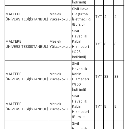
İndirimli)
Sivil Hava
MALTEPE
Meslek
Ulaştırma
TYT
4
4
28
ÜNİVERSİTESİ(İSTANBUL)
Yüksekokulu
İşletmeciliği
(Burslu)
Sivil
Havacılık
MALTEPE
Meslek
Kabin
TYT
8
8
21
ÜNİVERSİTESİ(İSTANBUL)
Yüksekokulu
Hizmetleri
(%25
İndirimli)
Sivil
Havacılık
MALTEPE
Meslek
Kabin
TYT
33
33
24
ÜNİVERSİTESİ(İSTANBUL)
Yüksekokulu
Hizmetleri
(%50
İndirimli)
Sivil
Havacılık
MALTEPE
Meslek
Kabin
TYT
5
5
30
ÜNİVERSİTESİ(İSTANBUL)
Yüksekokulu
Hizmetleri
(Burslu)
Sivil
Havacılık