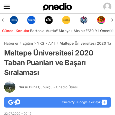
Güncel Konular
Bastonla Vurdu!
"Manyak Mısınız?"
30 Yıl Önce👀
Haberler
Eğitim
YKS
AYT
Maltepe Üniversitesi 2020 Taba
Maltepe Üniversitesi 2020
Taban Puanları ve Başarı
Sıralaması
Nursu Duha Çubukçu
- Onedio Üyesi
Onedio’yu Google'a ekleyin
22.07.2020 - 20:12