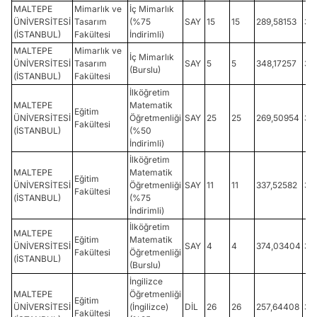
MALTEPE
Mimarlık ve
İç Mimarlık
ÜNİVERSİTESİ
Tasarım
(%75
SAY
15
15
289,58153
30
(İSTANBUL)
Fakültesi
İndirimli)
MALTEPE
Mimarlık ve
İç Mimarlık
ÜNİVERSİTESİ
Tasarım
SAY
5
5
348,17257
36
(Burslu)
(İSTANBUL)
Fakültesi
İlköğretim
MALTEPE
Matematik
Eğitim
ÜNİVERSİTESİ
Öğretmenliği
SAY
25
25
269,50954
30
Fakültesi
(İSTANBUL)
(%50
İndirimli)
İlköğretim
MALTEPE
Matematik
Eğitim
ÜNİVERSİTESİ
Öğretmenliği
SAY
11
11
337,52582
37
Fakültesi
(İSTANBUL)
(%75
İndirimli)
İlköğretim
MALTEPE
Eğitim
Matematik
ÜNİVERSİTESİ
SAY
4
4
374,03404
38
Fakültesi
Öğretmenliği
(İSTANBUL)
(Burslu)
İngilizce
MALTEPE
Öğretmenliği
Eğitim
ÜNİVERSİTESİ
(İngilizce)
DİL
26
26
257,64408
33
Fakültesi