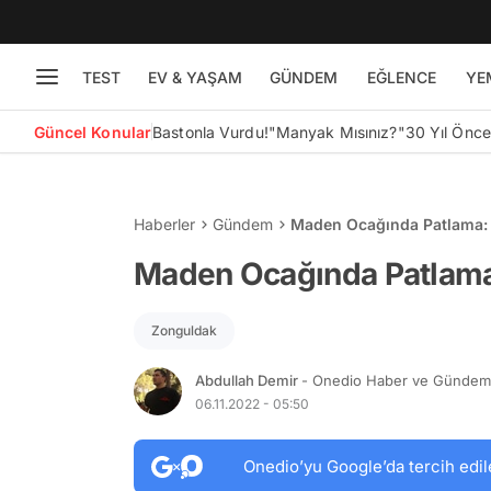
TEST
EV & YAŞAM
GÜNDEM
EĞLENCE
YE
Güncel Konular
Bastonla Vurdu!
"Manyak Mısınız?"
30 Yıl Önc
Haberler
Gündem
Maden Ocağında Patlama: 4
Maden Ocağında Patlama: 
Zonguldak
Abdullah Demir
- Onedio Haber ve Gündem 
06.11.2022 - 05:50
Onedio’yu Google’da tercih edil