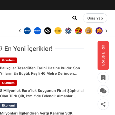
Giriş Yap
Görüş Bildir
En Yeni İçerikler!
Gündem
Balıkçılar Tesadüfen Tarihi Hazine Buldu: Son
Yılların En Büyük Keşfi 46 Metre Derinden
Çıkarıldı
Gündem
8 Milyonluk Euro'luk Soygunun Firari Şüphelisi
Olan Türk Çift, İzmir'de Evlendi: Almanlar
'Utanmaz Çift' Dedi!
Ekonomi
Milyonları İlgilendiren Vergi Kararını SGK