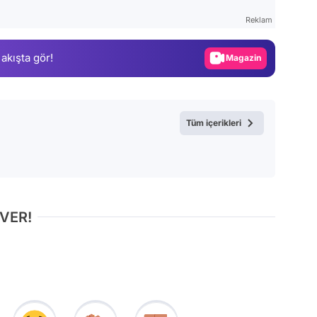
Test
Reklam
Gündem
 akışta gör!
Magazin
Video
Test
Tüm içerikleri
 VER!