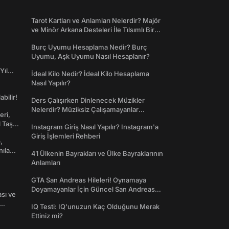
Tarot Kartları ve Anlamları Nelerdir? Majör
ve Minör Arkana Desteleri İle Tılsımlı Bir
Dünyaya Giriş
Burç Uyumu Hesaplama Nedir? Burç
Uyumu, Aşk Uyumu Nasıl Hesaplanır?
Yıl
İdeal Kilo Nedir? İdeal Kilo Hesaplama
Nasıl Yapılır?
abilir!
Ders Çalışırken Dinlenecek Müzikler
Nelerdir? Müziksiz Çalışamayanlar
eri,
Toplanın!
l Taş
Instagram Giriş Nasıl Yapılır? Instagram'a
Giriş İşlemleri Rehberi
,
nılan
41 Ülkenin Bayrakları ve Ülke Bayraklarının
Anlamları
GTA San Andreas Hileleri! Oynamaya
Doyamayanlar İçin Güncel San Andreas
ası ve
Şifreleri
IQ Testi: IQ'unuzun Kaç Olduğunu Merak
Ettiniz mi?