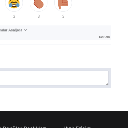
3
3
3
mlar Aşağıda
Reklam