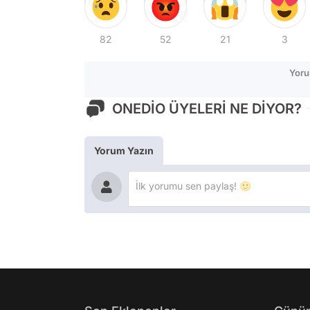
82
52
21
3
Yoru
ONEDİO ÜYELERİ NE DİYOR?
Yorum Yazın