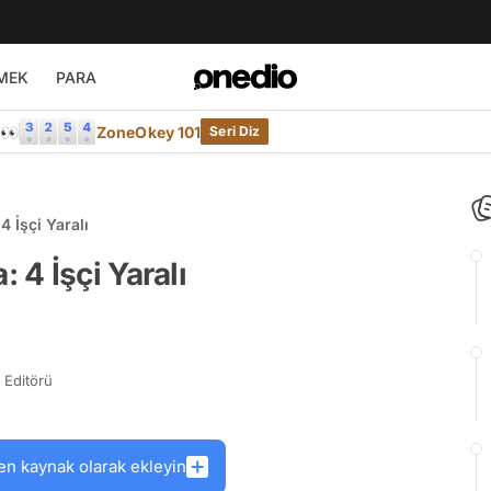
MEK
PARA
e👀
ZoneOkey 101
Seri Diz
 İşçi Yaralı
4 İşçi Yaralı
Editörü
en kaynak olarak ekleyin