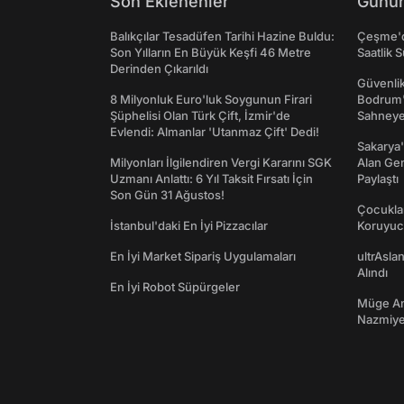
Son Eklenenler
Günün
Balıkçılar Tesadüfen Tarihi Hazine Buldu:
Çeşme'd
Son Yılların En Büyük Keşfi 46 Metre
Saatlik 
Derinden Çıkarıldı
Güvenlik
8 Milyonluk Euro'luk Soygunun Firari
Bodrum'
Şüphelisi Olan Türk Çift, İzmir'de
Sahneye 
Evlendi: Almanlar 'Utanmaz Çift' Dedi!
Sakarya'
Milyonları İlgilendiren Vergi Kararını SGK
Alan Gen
Uzmanı Anlattı: 6 Yıl Taksit Fırsatı İçin
Paylaştı
Son Gün 31 Ağustos!
Çocukla
İstanbul'daki En İyi Pizzacılar
Koruyuc
En İyi Market Sipariş Uygulamaları
ultrAslan
Alındı
En İyi Robot Süpürgeler
Müge Anl
Nazmiye