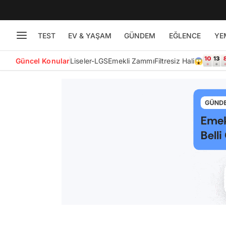
TEST
EV & YAŞAM
GÜNDEM
EĞLENCE
YE
Güncel Konular
Liseler-LGS
Emekli Zammı
Filtresiz Hali😱