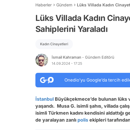
Haberler
Gündem
Lüks Villada Kadın Cinayeti
Lüks Villada Kadın Cinaye
Sahiplerini Yaraladı
Kadın Cinayetleri
İsmail Kahraman
- Gündem Editörü
14.09.2024 - 17:25
Onedio’yu Google’da tercih edil
İstanbul
Büyükçekmece’de bulunan lüks vi
yaşandı. Musa G. isimli şahıs, villada çal
isimli Türkmen kadını kendisini aldattığı 
de yaralayan zanlı
polis
ekipleri tarafından