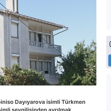
biniso Dayıyarova isimli Türkmen
simli sevgilisinden ayrılmak