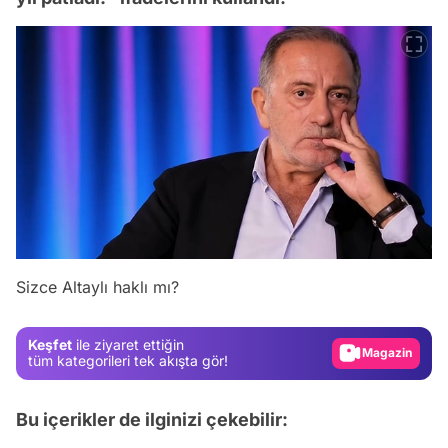
Video
Sizce Altaylı haklı mı?
Test
Gündem
Keşfet
ile ziyaret ettiğin
Magazin
tüm kategorileri tek akışta gör!
Video
Bu içerikler de ilginizi çekebilir:
Test