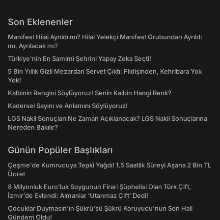
Son Eklenenler
Manifest Hilal Ayrıldı mı? Hilal Yelekçi Manifest Grubundan Ayrıldı
mı, Ayrılacak mı?
Türkiye'nin En Samimi Şehrini Yapay Zeka Seçti!
5 Bin Yıllık Gizli Mezardan Servet Çıktı: Fildişinden, Kehribara Yok
Yok!
Kalbinin Rengini Söylüyoruz! Senin Kalbin Hangi Renk?
Kadersel Sayını ve Anlamını Söylüyoruz!
LGS Nakil Sonuçları Ne Zaman Açıklanacak? LGS Nakil Sonuçlarına
Nereden Bakılır?
Günün Popüler Başlıkları
Çeşme'de Kumrucuya Tepki Yağdı! 1,5 Saatlik Süreyi Aşana 2 Bin TL
Ücret
8 Milyonluk Euro'luk Soygunun Firari Şüphelisi Olan Türk Çift,
İzmir'de Evlendi: Almanlar 'Utanmaz Çift' Dedi!
Çocuklar Duymasın'ın Şükrü'sü Şükrü Koruyucu'nun Son Hali
Gündem Oldu!