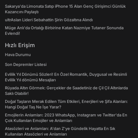
Sakarya'da Limonata Satıp iPhone 15 Alan Genç Girişimci Günlük
Kazancını Paylaştı
ultrAslan Lideri Sebahattin Şirin Gözaltına Alındı
Müge Anlı'da Ortalığı Birbirine Katan Nazmiye Tutaner Sonunda
Evlendi!
Hızlı Erişim
Hava Durumu
Son Depremler Listesi
Evlilik Yıl Dönümü Sözleri! En Özel Romantik, Duygusal ve Resimli
Evlilik Yıl dönümü Mesajları
Rüyada Altın Görmek: Gerçekler de Saadetiniz de Çil Çil Altınlarda
Saklı Olabilir!
Doğal Taşların Merak Edilen Tüm Etkileri, Enerjileri ve Şifa Alanları:
Hangi Doğal Taş Ne İşe Yarar?
Emojilerin Anlamları: 2023 WhatsApp, Instagram ve Twitter'da En
Çok Kullanılan Emojiler ve Anlamları
Atasözleri ve Anlamları: A'dan Z'ye Gündelik Hayatta En Sık
Kullanılan Atasözleri ve Anlamları