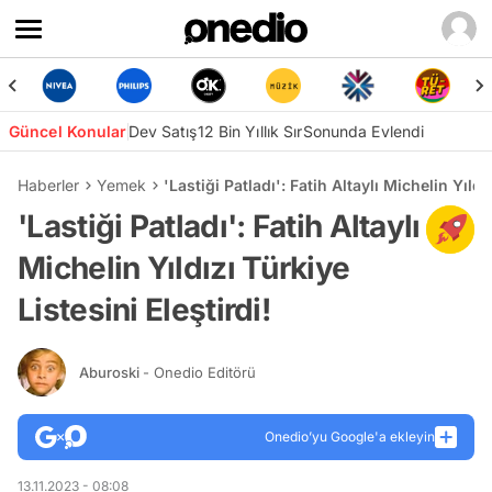
Güncel Konular
Dev Satış
12 Bin Yıllık Sır
Sonunda Evlendi
Haberler
Yemek
'Lastiği Patladı': Fatih Altaylı Michelin Yıldı
'Lastiği Patladı': Fatih Altaylı
Michelin Yıldızı Türkiye
Listesini Eleştirdi!
Aburoski
- Onedio Editörü
Onedio’yu Google'a ekleyin
13.11.2023 - 08:08