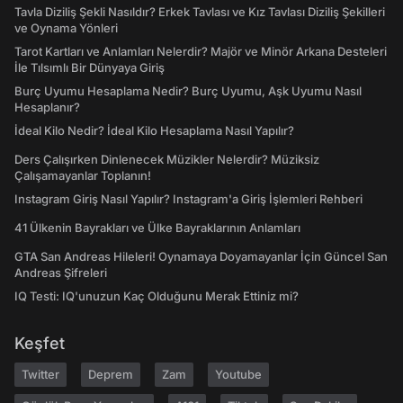
Tavla Diziliş Şekli Nasıldır? Erkek Tavlası ve Kız Tavlası Diziliş Şekilleri
ve Oynama Yönleri
Tarot Kartları ve Anlamları Nelerdir? Majör ve Minör Arkana Desteleri
İle Tılsımlı Bir Dünyaya Giriş
Burç Uyumu Hesaplama Nedir? Burç Uyumu, Aşk Uyumu Nasıl
Hesaplanır?
İdeal Kilo Nedir? İdeal Kilo Hesaplama Nasıl Yapılır?
Ders Çalışırken Dinlenecek Müzikler Nelerdir? Müziksiz
Çalışamayanlar Toplanın!
Instagram Giriş Nasıl Yapılır? Instagram'a Giriş İşlemleri Rehberi
41 Ülkenin Bayrakları ve Ülke Bayraklarının Anlamları
GTA San Andreas Hileleri! Oynamaya Doyamayanlar İçin Güncel San
Andreas Şifreleri
IQ Testi: IQ'unuzun Kaç Olduğunu Merak Ettiniz mi?
Keşfet
Twitter
Deprem
Zam
Youtube