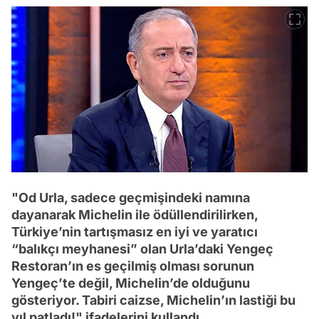
"Od Urla, sadece geçmişindeki namına
dayanarak Michelin ile ödüllendirilirken,
Türkiye’nin tartışmasız en iyi ve yaratıcı
“balıkçı meyhanesi” olan Urla’daki Yengeç
Restoran’ın es geçilmiş olması sorunun
Yengeç’te değil, Michelin’de olduğunu
gösteriyor. Tabiri caizse, Michelin’ın lastiği bu
yıl patladı!" ifadelerini kullandı.