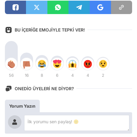
BU İÇERİĞE EMOJİYLE TEPKİ VER!
56
16
8
6
4
4
2
ONEDİO ÜYELERİ NE DİYOR?
Yorum Yazın