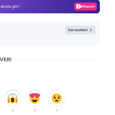
 akışta gör!
Magazin
Video
Test
Tüm içerikleri
 VER!
5
3
1