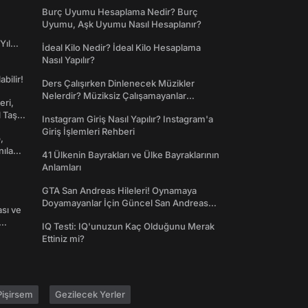
Dünyaya Giriş
Burç Uyumu Hesaplama Nedir? Burç
Uyumu, Aşk Uyumu Nasıl Hesaplanır?
Yıl
İdeal Kilo Nedir? İdeal Kilo Hesaplama
Nasıl Yapılır?
abilir!
Ders Çalışırken Dinlenecek Müzikler
Nelerdir? Müziksiz Çalışamayanlar
eri,
Toplanın!
l Taş
Instagram Giriş Nasıl Yapılır? Instagram'a
Giriş İşlemleri Rehberi
,
nılan
41 Ülkenin Bayrakları ve Ülke Bayraklarının
Anlamları
GTA San Andreas Hileleri! Oynamaya
Doyamayanlar İçin Güncel San Andreas
ası ve
Şifreleri
IQ Testi: IQ'unuzun Kaç Olduğunu Merak
Ettiniz mi?
işirsem
Gezilecek Yerler