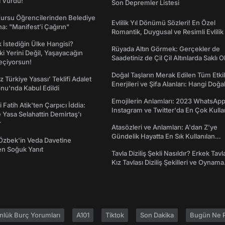
a Vurdu!
Son Depremler Listesi
Kursu Öğrencilerinden Belediye
Evlilik Yıl Dönümü Sözleri! En Özel
a: "Manifest’i Çağırın"
Romantik, Duygusal ve Resimli Evlilik 
dönümü Mesajları
İstediğin Ülke Hangisi?
Rüyada Altın Görmek: Gerçekler de
ki Yerini Değil, Yaşayacağın
Saadetiniz de Çil Çil Altınlarda Saklı Ol
eçiyorsun!
Doğal Taşların Merak Edilen Tüm Etkil
z Türkiye Yasası’ Teklifi Adalet
Enerjileri ve Şifa Alanları: Hangi Doğa
nu'nda Kabul Edildi
Ne İşe Yarar?
Emojilerin Anlamları: 2023 WhatsApp
 Fatih Atik'ten Çarpıcı İddia:
Instagram ve Twitter'da En Çok Kulla
Yasa Selahattin Demirtaş'ı
Emojiler ve Anlamları
r
Atasözleri ve Anlamları: A'dan Z'ye
Gündelik Hayatta En Sık Kullanılan
Özbek'in Veda Davetine
Atasözleri ve Anlamları
en Soğuk Yanıt
Tavla Diziliş Şekli Nasıldır? Erkek Tavl
Kız Tavlası Diziliş Şekilleri ve Oynama
Yönleri
nlük Burç Yorumları
A101
Tiktok
Son Dakika
Bugün Ne P