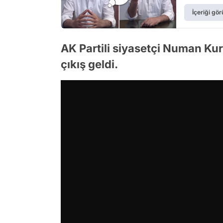
İçeriği gör
AK Partili siyasetçi Numan Kur
çıkış geldi.