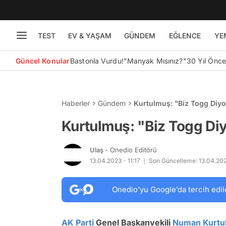
TEST
EV & YAŞAM
GÜNDEM
EĞLENCE
YE
Güncel Konular
Bastonla Vurdu!
"Manyak Mısınız?"
30 Yıl Önc
Haberler
Gündem
Kurtulmuş: "Biz Togg Diy
Kurtulmuş: "Biz Togg Di
Ulaş
- Onedio Editörü
13.04.2023 - 11:17
Son Güncelleme: 13.04.2023
Onedio’yu Google’da tercih edil
AK Parti
Genel Başkanvekili
Numan Kurtu