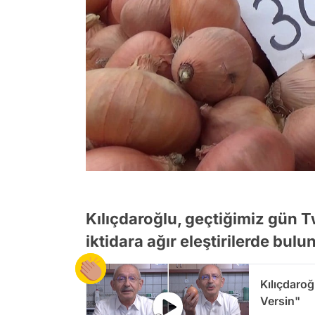
Kılıçdaroğlu, geçtiğimiz gün T
iktidara ağır eleştirilerde bul
Kılıçdaroğ
Versin"