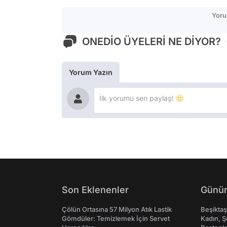
Yoru
ONEDİO ÜYELERİ NE DİYOR?
Yorum Yazın
Son Eklenenler
Günün
Çölün Ortasına 57 Milyon Atık Lastik
Beşikta
Gömdüler: Temizlemek İçin Servet
Kadın, Ş