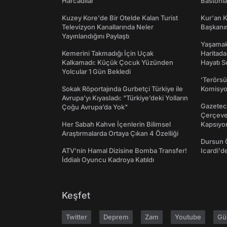
Harcadılar
Bastonl
Kuzey Kore'de Bir Otelde Kalan Turist
Kur'an 
Televizyon Kanallarında Neler
Başkanın
Yayınlandığını Paylaştı
Yaşamak 
Kemerini Takmadığı İçin Uçak
Haritada
Kalkamadı: Küçük Çocuk Yüzünden
Hayatı S
Yolcular 1 Gün Bekledi
‘Terörsü
Sokak Röportajında Gurbetçi Türkiye ile
Komisyo
Avrupa'yı Kıyasladı: "Türkiye’deki Yolların
Gazeteci
Çoğu Avrupa’da Yok"
Çerçeve 
Her Sabah Kahve İçenlerin Bilimsel
Kapsıyo
Araştırmalarda Ortaya Çıkan 4 Özelliği
Dursun 
ATV'nin Hamal Dizisine Bomba Transfer!
Icardi'd
İddialı Oyuncu Kadroya Katıldı
Keşfet
Twitter
Deprem
Zam
Youtube
Gü