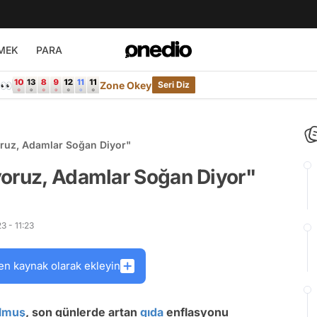
MEK
PARA
e👀
Zone Okey
Seri Diz
oruz, Adamlar Soğan Diyor"
yoruz, Adamlar Soğan Diyor"
 - 11:23
en kaynak olarak ekleyin
lmuş
, son günlerde artan
gıda
enflasyonu