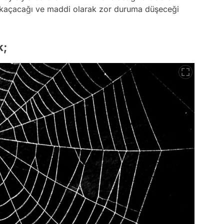
in kaçacağı ve maddi olarak zor duruma düşeceği
k;