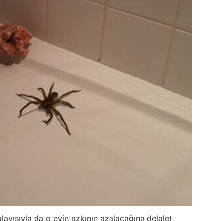
yısıyla da o evin rızkının azalacağına delalet