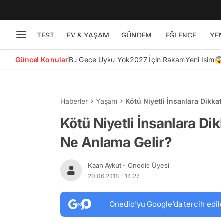
TEST
EV & YAŞAM
GÜNDEM
EĞLENCE
YE
Güncel Konular
Bu Gece Uyku Yok
2027 İçin Rakam
Yeni İsim
Haberler
Yaşam
Kötü Niyetli İnsanlara Dik
Kötü Niyetli İnsanlara 
Ne Anlama Gelir?
Kaan Aykut
- Onedio Üyesi
20.06.2018 - 14:27
Onedio’yu Google’da tercih edil