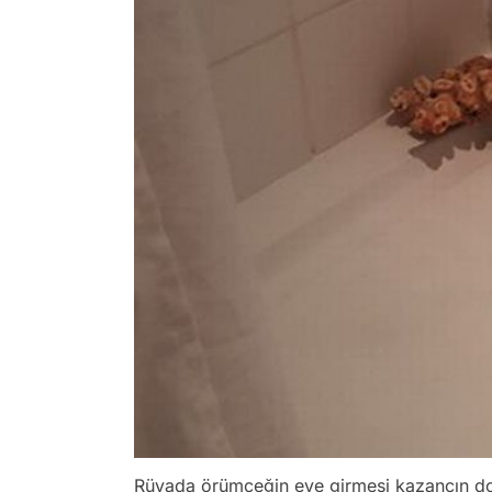
Rüyada örümceğin eve girmesi kazancın dola