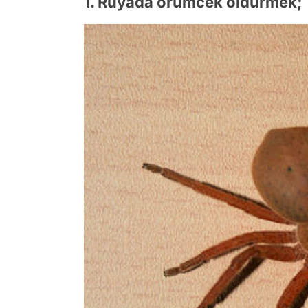
1. Rüyada örümcek öldürmek;