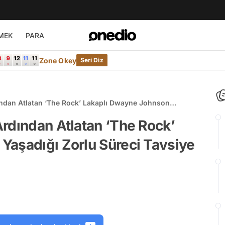
MEK
PARA
Zone Okey
Seri Diz
ndan Atlatan ‘The Rock’ Lakaplı Dwayne Johnson
e Vererek Tek Tek Anlattı
rdından Atlatan ‘The Rock’
Yaşadığı Zorlu Süreci Tavsiye