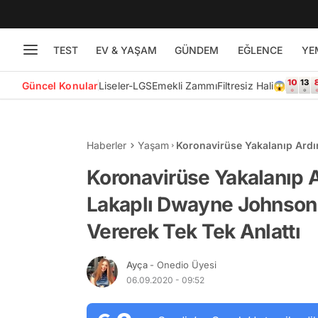
TEST
EV & YAŞAM
GÜNDEM
EĞLENCE
YE
Güncel Konular
Liseler-LGS
Emekli Zammı
Filtresiz Hali😱
Haberler
Yaşam
Koronavirüse Yakalanıp Ardı
Yaşadığı Zorlu Süreci Tavsiy
Koronavirüse Yakalanıp A
Lakaplı Dwayne Johnson 
Vererek Tek Tek Anlattı
Ayça
- Onedio Üyesi
06.09.2020 - 09:52