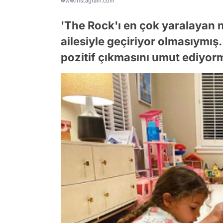
www.instagram.com
'The Rock'ı en çok yaralayan n
ailesiyle geçiriyor olmasıymı
pozitif çıkmasını umut ediyor