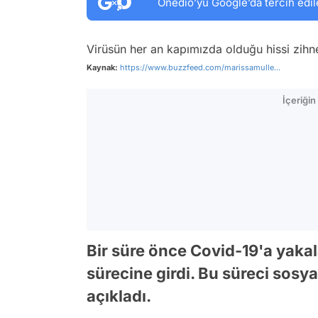
Onedio’yu Google’da tercih edil
Virüsün her an kapımızda olduğu hissi zihne
Kaynak:
https://www.buzzfeed.com/marissamulle...
İçeriği
Bir süre önce Covid-19'a yak
sürecine girdi. Bu süreci sosy
açıkladı.