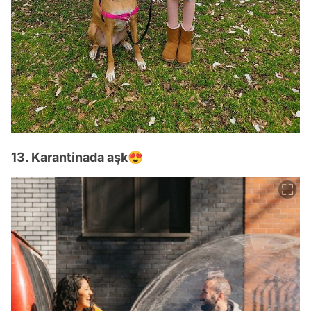
13. Karantinada aşk😍