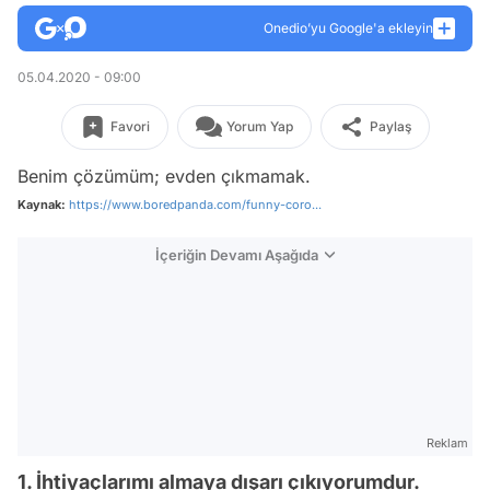
Onedio’yu Google'a ekleyin
05.04.2020 - 09:00
Favori
Yorum Yap
Paylaş
Benim çözümüm; evden çıkmamak.
Kaynak:
https://www.boredpanda.com/funny-coro...
İçeriğin Devamı Aşağıda
Reklam
1. İhtiyaçlarımı almaya dışarı çıkıyorumdur.