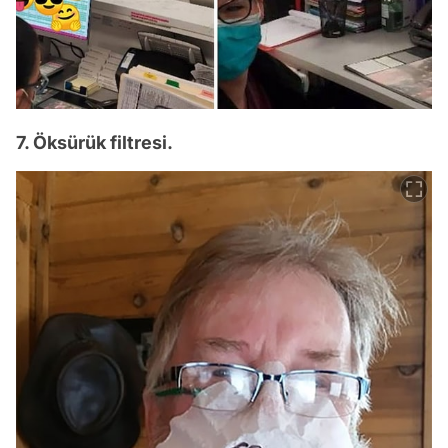
7. Öksürük filtresi.