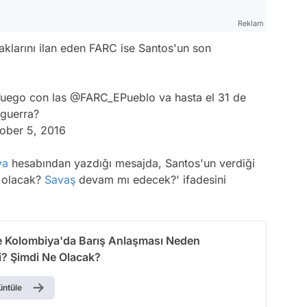
Reklam
klarını ilan eden FARC ise Santos'un son
Fuego con las
@FARC_EPueblo
va hasta el 31 de
 guerra?
ober 5, 2016
ya
hesabından yazdığı mesajda, Santos'un verdiği
e olacak?
Savaş
devam mı edecek?' ifadesini
ile Kolombiya'da Barış Anlaşması Neden
i? Şimdi Ne Olacak?
üntüle