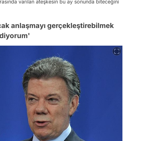
rasında varılan ateşkesin bu ay sonunda biteceğini
cak anlaşmayı gerçekleştirebilmek
 ediyorum'