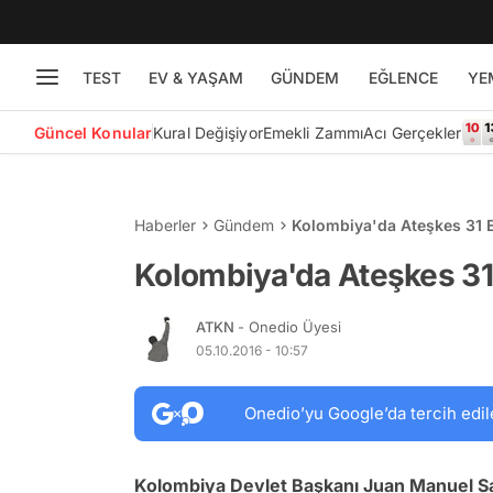
TEST
EV & YAŞAM
GÜNDEM
EĞLENCE
YE
Güncel Konular
Kural Değişiyor
Emekli Zammı
Acı Gerçekler
Haberler
Gündem
Kolombiya'da Ateşkes 31 E
Kolombiya'da Ateşkes 31 
ATKN
- Onedio Üyesi
05.10.2016 - 10:57
Onedio’yu Google’da tercih edil
Kolombiya Devlet Başkanı Juan Manuel Sa