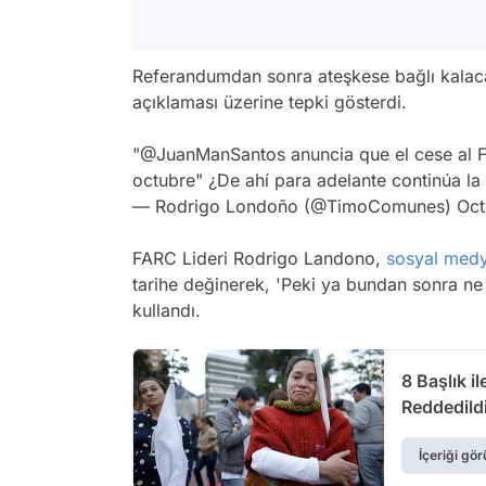
Referandumdan sonra ateşkese bağlı kalaca
açıklaması üzerine tepki gösterdi.
"
@JuanManSantos
anuncia que el cese al 
octubre" ¿De ahí para adelante continúa la
— Rodrigo Londoño (@TimoComunes)
Oct
FARC Lideri Rodrigo Landono,
sosyal med
tarihe değinerek, 'Peki ya bundan sonra n
kullandı.
8 Başlık 
Reddedild
İçeriği gör