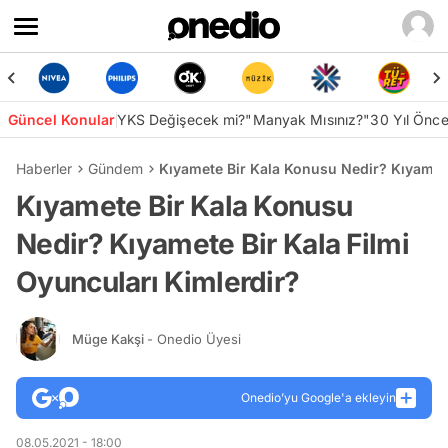
Güncel Konular
YKS Değişecek mi?
"Manyak Mısınız?"
30 Yıl Önc
Haberler
Gündem
Kıyamete Bir Kala Konusu Nedir? Kıyamete
Kıyamete Bir Kala Konusu
Nedir? Kıyamete Bir Kala Filmi
Oyuncuları Kimlerdir?
Müge Kakşi
- Onedio Üyesi
Onedio’yu Google'a ekleyin
08.05.2021 - 18:00