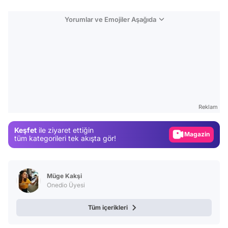
Yorumlar ve Emojiler Aşağıda
Video
Test
Reklam
Gündem
Keşfet
ile ziyaret ettiğin
Magazin
tüm kategorileri tek akışta gör!
Video
Test
Müge Kakşi
Onedio Üyesi
Tüm içerikleri