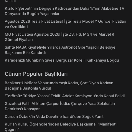
Katıldı
Kızılcık Şerbeti'nin Değişen Kadrosundan Daha 17'nin Akıbetine TV
Dünyasında Bugün Yaşananlar
Ağustos 2026 Tesla Fiyat Listesi! İşte Tesla Model Y Güncel Fiyatları
ve Özellikleri
MG Fiyat Listesi Ağustos 2026! İşte ZS, HS, MG4 ve Marvel R
Güncel Fiyatları
Sahte NASA Kıyafetiyle Yıllarca Astronot Gibi Yaşadı! Belediye
Başkanını Bile Kandırdı
Karadenizli Muhabirin Şivesi Bergüzar Korel'i Kahkahaya Boğdu
Günün Popüler Başlıkları
Beşiktaş-Üsküdar Vapurunda Yaşlı Kadın, Şort Giyen Kadının
Bacağına Bastonla Vurdu!
‘Terörsüz Türkiye Yasası’ Teklifi Adalet Komisyonu'nda Kabul Edildi
Gazeteci Fatih Atik'ten Çarpıcı İddia: Çerçeve Yasa Selahattin
Demirtaş'ı Kapsıyor
Dursun Özbek'in Veda Davetine Icardi'den Soğuk Yanıt
Kur'an Kursu Öğrencilerinden Belediye Başkanına: "Manifest’i
Çağırın"