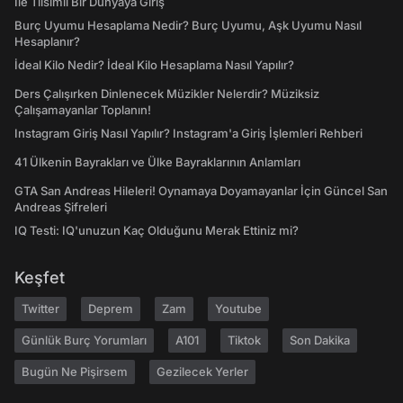
İle Tılsımlı Bir Dünyaya Giriş
Burç Uyumu Hesaplama Nedir? Burç Uyumu, Aşk Uyumu Nasıl
Hesaplanır?
İdeal Kilo Nedir? İdeal Kilo Hesaplama Nasıl Yapılır?
Ders Çalışırken Dinlenecek Müzikler Nelerdir? Müziksiz
Çalışamayanlar Toplanın!
Instagram Giriş Nasıl Yapılır? Instagram'a Giriş İşlemleri Rehberi
41 Ülkenin Bayrakları ve Ülke Bayraklarının Anlamları
GTA San Andreas Hileleri! Oynamaya Doyamayanlar İçin Güncel San
Andreas Şifreleri
IQ Testi: IQ'unuzun Kaç Olduğunu Merak Ettiniz mi?
Keşfet
Twitter
Deprem
Zam
Youtube
Günlük Burç Yorumları
A101
Tiktok
Son Dakika
Bugün Ne Pişirsem
Gezilecek Yerler