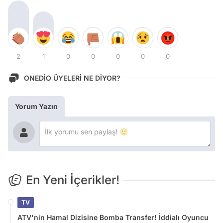
2
1
0
0
0
0
0
ONEDİO ÜYELERİ NE DİYOR?
Yorum Yazın
En Yeni İçerikler!
TV
ATV'nin Hamal Dizisine Bomba Transfer! İddialı Oyuncu