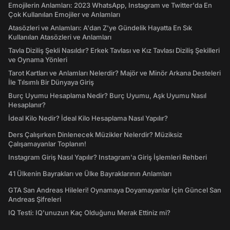
Emojilerin Anlamları: 2023 WhatsApp, Instagram ve Twitter'da En
Çok Kullanılan Emojiler ve Anlamları
Atasözleri ve Anlamları: A'dan Z'ye Gündelik Hayatta En Sık
Kullanılan Atasözleri ve Anlamları
Tavla Diziliş Şekli Nasıldır? Erkek Tavlası ve Kız Tavlası Diziliş Şekilleri
ve Oynama Yönleri
Tarot Kartları ve Anlamları Nelerdir? Majör ve Minör Arkana Desteleri
İle Tılsımlı Bir Dünyaya Giriş
Burç Uyumu Hesaplama Nedir? Burç Uyumu, Aşk Uyumu Nasıl
Hesaplanır?
İdeal Kilo Nedir? İdeal Kilo Hesaplama Nasıl Yapılır?
Ders Çalışırken Dinlenecek Müzikler Nelerdir? Müziksiz
Çalışamayanlar Toplanın!
Instagram Giriş Nasıl Yapılır? Instagram'a Giriş İşlemleri Rehberi
41 Ülkenin Bayrakları ve Ülke Bayraklarının Anlamları
GTA San Andreas Hileleri! Oynamaya Doyamayanlar İçin Güncel San
Andreas Şifreleri
IQ Testi: IQ'unuzun Kaç Olduğunu Merak Ettiniz mi?