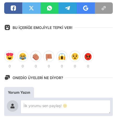
BU İÇERİĞE EMOJİYLE TEPKİ VER!
0
0
0
0
0
0
0
ONEDİO ÜYELERİ NE DİYOR?
Yorum Yazın