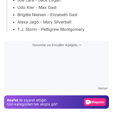
Joe Lara - Jack Logan
Udo Kier - Max Gast
Brigitte Nielsen - Elizabeth Gast
Alexa Jago - Mary Silverbell
T.J. Storm - Pettigrew Montgomery
Yorumlar ve Emojiler Aşağıda
Video
Test
Reklam
Gündem
Keşfet
ile ziyaret ettiğin
Magazin
tüm kategorileri tek akışta gör!
Video