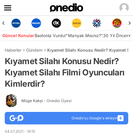
Güncel Konular
Bastonla Vurdu!
"Manyak Mısınız?"
30 Yıl Önce👀
Haberler
Gündem
Kıyamet Silahı Konusu Nedir? Kıyamet Sila
Kıyamet Silahı Konusu Nedir?
Kıyamet Silahı Filmi Oyuncuları
Kimlerdir?
Müge Kakşi
- Onedio Üyesi
Onedio’yu Google'a ekleyin
04.07.2021 - 16:15