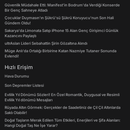
Güvenlik Müdahale Etti: Manifest'in Bodrum'da Verdiği Konserde
Bir Genç Sahneye Atladı
Çocuklar Duymasın'ın Şükrü'sü Şükrü Koruyucu'nun Son Hali
Gündem Oldu!
Sakarya'da Limonata Satıp iPhone 15 Alan Genç Girişimci Günlük
Kazancını Paylaştı
ultrAslan Lideri Sebahattin Şirin Gözaltına Alındı
Müge Anlı'da Ortalığı Birbirine Katan Nazmiye Tutaner Sonunda
Evlendi!
Hızlı Erişim
Hava Durumu
Son Depremler Listesi
Evlilik Yıl Dönümü Sözleri! En Özel Romantik, Duygusal ve Resimli
Evlilik Yıl dönümü Mesajları
Rüyada Altın Görmek: Gerçekler de Saadetiniz de Çil Çil Altınlarda
Saklı Olabilir!
Doğal Taşların Merak Edilen Tüm Etkileri, Enerjileri ve Şifa Alanları:
Hangi Doğal Taş Ne İşe Yarar?