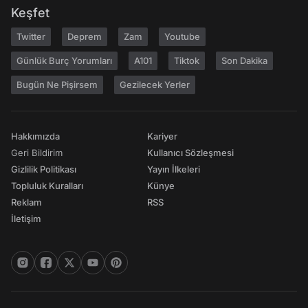
Keşfet
Twitter
Deprem
Zam
Youtube
Günlük Burç Yorumları
A101
Tiktok
Son Dakika
Bugün Ne Pişirsem
Gezilecek Yerler
Hakkımızda
Kariyer
Geri Bildirim
Kullanıcı Sözleşmesi
Gizlilik Politikası
Yayın İlkeleri
Topluluk Kuralları
Künye
Reklam
RSS
İletişim