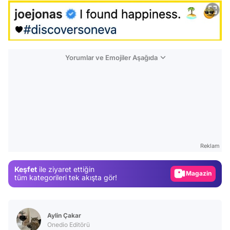
Yorumlar ve Emojiler Aşağıda
Video
Test
Gündem
Reklam
Magazin
Keşfet
ile ziyaret ettiğin
Video
tüm kategorileri tek akışta gör!
Test
Aylin Çakar
Onedio Editörü