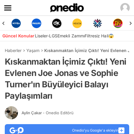
Güncel Konular
Liseler-LGS
Emekli Zammı
Filtresiz Hali😱
Haberler
Yaşam
Kıskanmaktan İçimiz Çıktı! Yeni Evlenen Jo
Kıskanmaktan İçimiz Çıktı! Yeni
Evlenen Joe Jonas ve Sophie
Turner'ın Büyüleyici Balayı
Paylaşımları
Aylin Çakar
- Onedio Editörü
Onedio’yu Google'a ekleyin