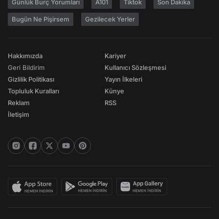
Günlük Burç Yorumları
A101
Tiktok
Son Dakika
Bugün Ne Pişirsem
Gezilecek Yerler
Hakkımızda
Kariyer
Geri Bildirim
Kullanıcı Sözleşmesi
Gizlilik Politikası
Yayın İlkeleri
Topluluk Kuralları
Künye
Reklam
RSS
İletişim