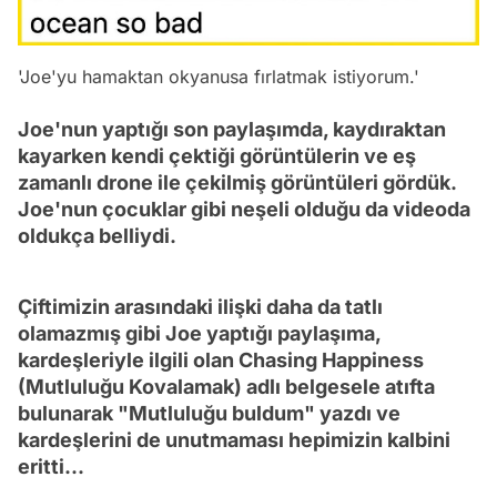
'Joe'yu hamaktan okyanusa fırlatmak istiyorum.'
Joe'nun yaptığı son paylaşımda, kaydıraktan
kayarken kendi çektiği görüntülerin ve eş
zamanlı drone ile çekilmiş görüntüleri gördük.
Joe'nun çocuklar gibi neşeli olduğu da videoda
oldukça belliydi.
Çiftimizin arasındaki ilişki daha da tatlı
olamazmış gibi Joe yaptığı paylaşıma,
kardeşleriyle ilgili olan Chasing Happiness
(Mutluluğu Kovalamak) adlı belgesele atıfta
bulunarak "Mutluluğu buldum" yazdı ve
kardeşlerini de unutmaması hepimizin kalbini
eritti...