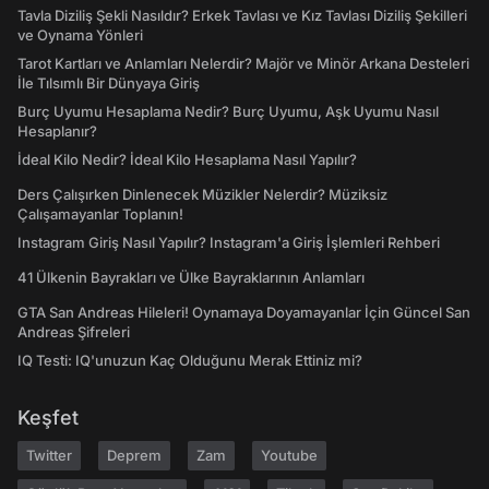
Tavla Diziliş Şekli Nasıldır? Erkek Tavlası ve Kız Tavlası Diziliş Şekilleri
ve Oynama Yönleri
Tarot Kartları ve Anlamları Nelerdir? Majör ve Minör Arkana Desteleri
İle Tılsımlı Bir Dünyaya Giriş
Burç Uyumu Hesaplama Nedir? Burç Uyumu, Aşk Uyumu Nasıl
Hesaplanır?
İdeal Kilo Nedir? İdeal Kilo Hesaplama Nasıl Yapılır?
Ders Çalışırken Dinlenecek Müzikler Nelerdir? Müziksiz
Çalışamayanlar Toplanın!
Instagram Giriş Nasıl Yapılır? Instagram'a Giriş İşlemleri Rehberi
41 Ülkenin Bayrakları ve Ülke Bayraklarının Anlamları
GTA San Andreas Hileleri! Oynamaya Doyamayanlar İçin Güncel San
Andreas Şifreleri
IQ Testi: IQ'unuzun Kaç Olduğunu Merak Ettiniz mi?
Keşfet
Twitter
Deprem
Zam
Youtube