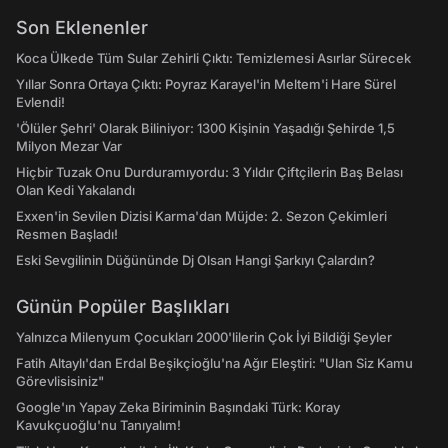
Son Eklenenler
Koca Ülkede Tüm Sular Zehirli Çıktı: Temizlemesi Asırlar Sürecek
Yıllar Sonra Ortaya Çıktı: Poyraz Karayel'in Meltem'i Hare Sürel
Evlendi!
'Ölüler Şehri' Olarak Biliniyor: 1300 Kişinin Yaşadığı Şehirde 1,5
Milyon Mezar Var
Hiçbir Tuzak Onu Durduramıyordu: 3 Yıldır Çiftçilerin Baş Belası
Olan Kedi Yakalandı
Exxen'in Sevilen Dizisi Karma'dan Müjde: 2. Sezon Çekimleri
Resmen Başladı!
Eski Sevgilinin Düğününde Dj Olsan Hangi Şarkıyı Çalardın?
Günün Popüler Başlıkları
Yalnızca Milenyum Çocukları 2000'lilerin Çok İyi Bildiği Şeyler
Fatih Altaylı'dan Erdal Beşikçioğlu'na Ağır Eleştiri: "Ulan Siz Kamu
Görevlisisiniz"
Google'ın Yapay Zeka Biriminin Başındaki Türk: Koray
Kavukçuoğlu'nu Tanıyalım!