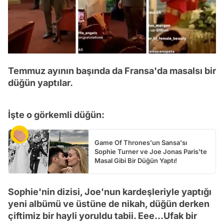
Temmuz ayının başında da Fransa'da masalsı bir
düğün yaptılar.
İşte o görkemli düğün:
Game Of Thrones'un Sansa'sı
Sophie Turner ve Joe Jonas Paris'te
Masal Gibi Bir Düğün Yaptı!
Sophie'nin dizisi, Joe'nun kardeşleriyle yaptığı
yeni albümü ve üstüne de nikah, düğün derken
çiftimiz bir hayli yoruldu tabii. Eee...Ufak bir