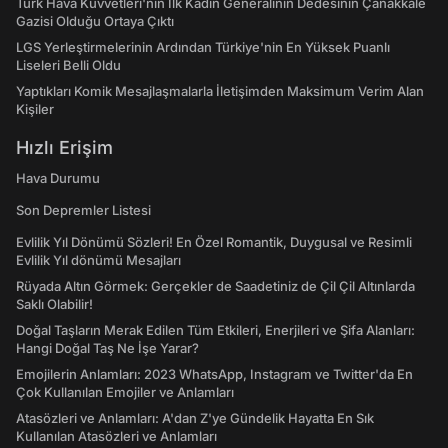
Türk Hava Kuvvetleri'nin İlk Kadın Generalinin Dedesinin Çanakkale
Gazisi Olduğu Ortaya Çıktı
LGS Yerleştirmelerinin Ardından Türkiye'nin En Yüksek Puanlı
Liseleri Belli Oldu
Yaptıkları Komik Mesajlaşmalarla İletişimden Maksimum Verim Alan
Kişiler
Hızlı Erişim
Hava Durumu
Son Depremler Listesi
Evlilik Yıl Dönümü Sözleri! En Özel Romantik, Duygusal ve Resimli
Evlilik Yıl dönümü Mesajları
Rüyada Altın Görmek: Gerçekler de Saadetiniz de Çil Çil Altınlarda
Saklı Olabilir!
Doğal Taşların Merak Edilen Tüm Etkileri, Enerjileri ve Şifa Alanları:
Hangi Doğal Taş Ne İşe Yarar?
Emojilerin Anlamları: 2023 WhatsApp, Instagram ve Twitter'da En
Çok Kullanılan Emojiler ve Anlamları
Atasözleri ve Anlamları: A'dan Z'ye Gündelik Hayatta En Sık
Kullanılan Atasözleri ve Anlamları