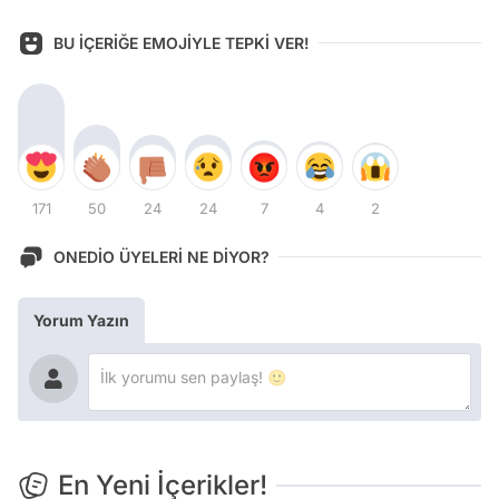
BU İÇERİĞE EMOJİYLE TEPKİ VER!
171
50
24
24
7
4
2
ONEDİO ÜYELERİ NE DİYOR?
Yorum Yazın
En Yeni İçerikler!