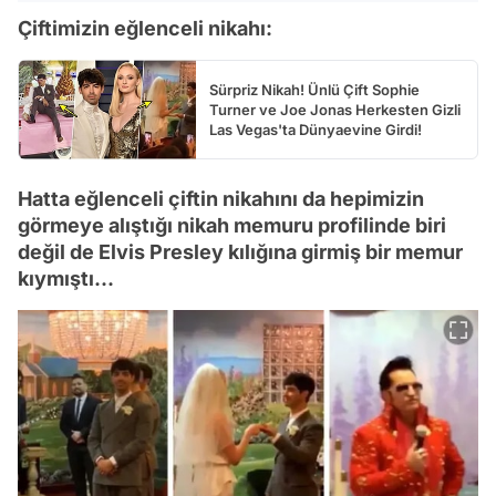
Çiftimizin eğlenceli nikahı:
Sürpriz Nikah! Ünlü Çift Sophie
Turner ve Joe Jonas Herkesten Gizli
Las Vegas'ta Dünyaevine Girdi!
Hatta eğlenceli çiftin nikahını da hepimizin
görmeye alıştığı nikah memuru profilinde biri
değil de Elvis Presley kılığına girmiş bir memur
kıymıştı...