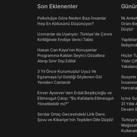
Son Eklenenler
Günün
Psikolojiye Göre Neden Bazı İnsanlar
İlk Anke
Hep En Kötüsünü Düşünüyor?
Oranı Be
Düştü!
Uzmanlar da Uyarıyor: Türkiye'de Çevre
Kirliliğinde Endişe Verici Tablo
Yaptıkla
İletişim
Hasan Can Kaya’nın Konuşanlar
Programına Katılan Seyirci Gözaltına
Hiçbir 
Alınıp Sınır Dışı Edildi
Yıldır Çi
Yakaland
3 Yıl Önce Kurumuştu! Uyuz Ve
Egzamaya İyi Geldiği Söylenen Göl
Sosyete
Yeniden Canlandı
İnsanın
Harcanan
Enver Aysever'den Erdal Beşikçioğlu ve
Etimesgut Çıkışı: “Bu Kafalarla Etimesgut
İçme Suy
Yönetilebilir mi?”
31 Yıllık
Devam E
Serdar Ortaç Gecesindeki Lirik Dans
Şovu ve Kibariye'nin Tepkileri Dile Düştü!
Türkiye'
Mağazala
Kullanan