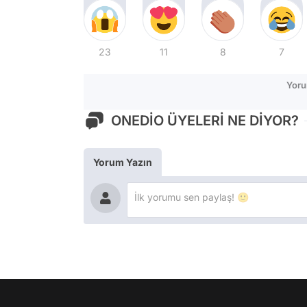
23
11
8
7
Yoru
ONEDİO ÜYELERİ NE DİYOR?
Yorum Yazın