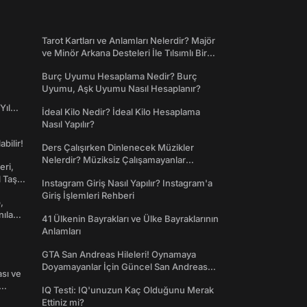
Tarot Kartları ve Anlamları Nelerdir? Majör
ve Minör Arkana Desteleri İle Tılsımlı Bir
Dünyaya Giriş
Burç Uyumu Hesaplama Nedir? Burç
Uyumu, Aşk Uyumu Nasıl Hesaplanır?
Yıl
İdeal Kilo Nedir? İdeal Kilo Hesaplama
Nasıl Yapılır?
abilir!
Ders Çalışırken Dinlenecek Müzikler
Nelerdir? Müziksiz Çalışamayanlar
eri,
Toplanın!
l Taş
Instagram Giriş Nasıl Yapılır? Instagram'a
Giriş İşlemleri Rehberi
,
nılan
41 Ülkenin Bayrakları ve Ülke Bayraklarının
Anlamları
GTA San Andreas Hileleri! Oynamaya
Doyamayanlar İçin Güncel San Andreas
ası ve
Şifreleri
IQ Testi: IQ'unuzun Kaç Olduğunu Merak
Ettiniz mi?