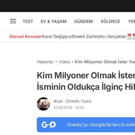
TEST
EV & YAŞAM
GÜNDEM
EĞLENCE
YE
Güncel Konular
Kural Değişiyor
Emekli Zammı
Acı Gerçekler
Haberler
Video
Kim Milyoner Olmak İster Yar
Kim Milyoner Olmak İster 
İsminin Oldukça İlginç H
Arya
- Onedio Üyesi
21.09.2018 - 15:22
Onedio’yu Google’da tercih edil