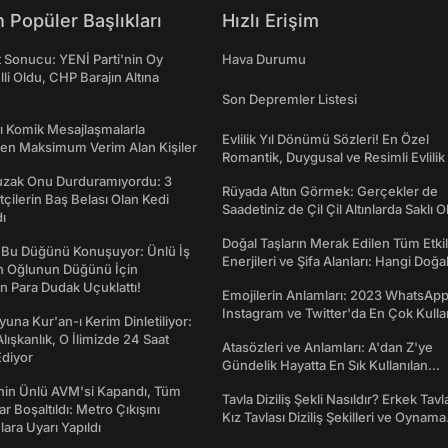
 Popüler Başlıkları
Hızlı Erişim
t Sonucu: YENİ Parti'nin Oy
Hava Durumu
lli Oldu, CHP Barajın Altına
Son Depremler Listesi
rı Komik Mesajlaşmalarla
Evlilik Yıl Dönümü Sözleri! En Özel
den Maksimum Verim Alan Kişiler
Romantik, Duygusal ve Resimli Evlilik 
dönümü Mesajları
Tuzak Onu Durduramıyordu: 3
Rüyada Altın Görmek: Gerçekler de
ftçilerin Baş Belası Olan Kedi
Saadetiniz de Çil Çil Altınlarda Saklı Ol
ı
Doğal Taşların Merak Edilen Tüm Etkil
 Bu Düğünü Konuşuyor: Ünlü İş
Enerjileri ve Şifa Alanları: Hangi Doğa
ın Oğlunun Düğünü İçin
Ne İşe Yarar?
 Para Dudak Uçuklattı!
Emojilerin Anlamları: 2023 WhatsApp
Instagram ve Twitter'da En Çok Kulla
una Kur'an-ı Kerim Dinletiliyor:
Emojiler ve Anlamları
 Alışkanlık, O İlimizde 24 Saat
Atasözleri ve Anlamları: A'dan Z'ye
diyor
Gündelik Hayatta En Sık Kullanılan
Atasözleri ve Anlamları
nin Ünlü AVM'si Kapandı, Tüm
Tavla Diziliş Şekli Nasıldır? Erkek Tavl
r Boşaltıldı: Metro Çıkışını
Kız Tavlası Diziliş Şekilleri ve Oynama
lara Uyarı Yapıldı
Yönleri