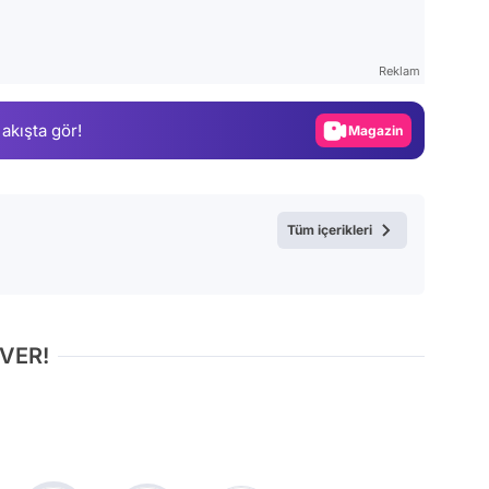
Video
Test
Reklam
Gündem
 akışta gör!
Magazin
Video
Test
Tüm içerikleri
 VER!