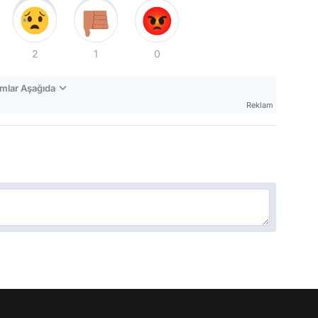
2
1
0
mlar Aşağıda
Reklam