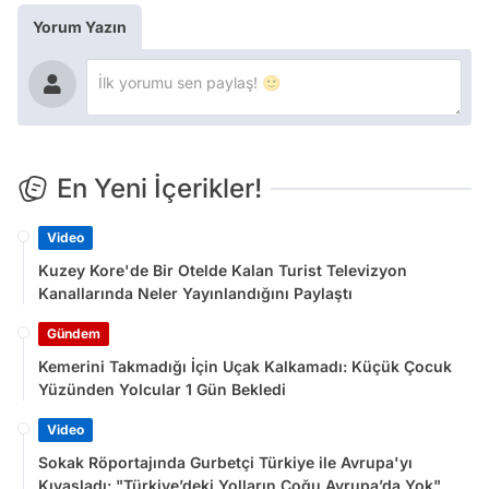
Yorum Yazın
En Yeni İçerikler!
Video
Kuzey Kore'de Bir Otelde Kalan Turist Televizyon
Kanallarında Neler Yayınlandığını Paylaştı
Gündem
Kemerini Takmadığı İçin Uçak Kalkamadı: Küçük Çocuk
Yüzünden Yolcular 1 Gün Bekledi
Video
Sokak Röportajında Gurbetçi Türkiye ile Avrupa'yı
Kıyasladı: "Türkiye’deki Yolların Çoğu Avrupa’da Yok"