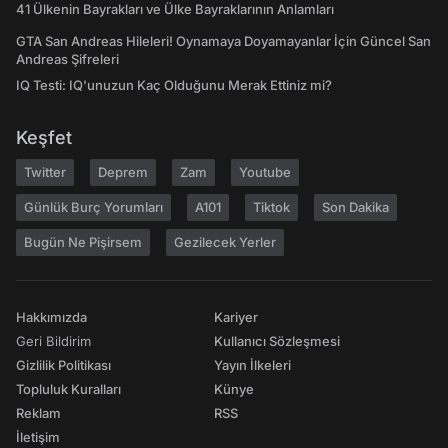
41 Ülkenin Bayrakları ve Ülke Bayraklarının Anlamları
GTA San Andreas Hileleri! Oynamaya Doyamayanlar İçin Güncel San
Andreas Şifreleri
IQ Testi: IQ'unuzun Kaç Olduğunu Merak Ettiniz mi?
Keşfet
Twitter
Deprem
Zam
Youtube
Günlük Burç Yorumları
A101
Tiktok
Son Dakika
Bugün Ne Pişirsem
Gezilecek Yerler
Hakkımızda
Kariyer
Geri Bildirim
Kullanıcı Sözleşmesi
Gizlilik Politikası
Yayın İlkeleri
Topluluk Kuralları
Künye
Reklam
RSS
İletişim