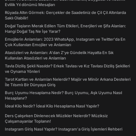
Evlilik Yıl dönümü Mesajları
Rüyada Altın Görmek: Gerçekler de Saadetiniz de Çil Çil Altınlarda
Saklı Olabilir!
Doğal Taşların Merak Edilen Tüm Etkileri, Enerjileri ve Şifa Alanları:
Hangi Doğal Taş Ne İşe Yarar?
Emojilerin Anlamları: 2023 WhatsApp, Instagram ve Twitter'da En
Çok Kullanılan Emojiler ve Anlamları
Atasözleri ve Anlamları: A'dan Z'ye Gündelik Hayatta En Sık
Kullanılan Atasözleri ve Anlamları
Tavla Diziliş Şekli Nasıldır? Erkek Tavlası ve Kız Tavlası Diziliş Şekilleri
ve Oynama Yönleri
Tarot Kartları ve Anlamları Nelerdir? Majör ve Minör Arkana Desteleri
İle Tılsımlı Bir Dünyaya Giriş
Burç Uyumu Hesaplama Nedir? Burç Uyumu, Aşk Uyumu Nasıl
Hesaplanır?
İdeal Kilo Nedir? İdeal Kilo Hesaplama Nasıl Yapılır?
Ders Çalışırken Dinlenecek Müzikler Nelerdir? Müziksiz
Çalışamayanlar Toplanın!
Instagram Giriş Nasıl Yapılır? Instagram'a Giriş İşlemleri Rehberi