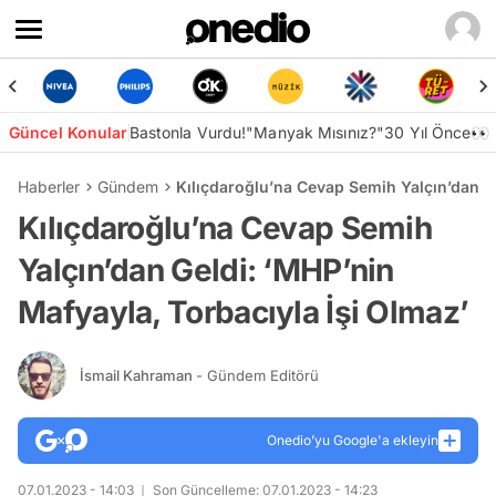
Güncel Konular
Bastonla Vurdu!
"Manyak Mısınız?"
30 Yıl Önce👀
Haberler
Gündem
Kılıçdaroğlu’na Cevap Semih Yalçın’dan Ge
Kılıçdaroğlu’na Cevap Semih
Yalçın’dan Geldi: ‘MHP’nin
Mafyayla, Torbacıyla İşi Olmaz’
İsmail Kahraman
- Gündem Editörü
Onedio’yu Google'a ekleyin
07.01.2023 - 14:03
Son Güncelleme: 07.01.2023 - 14:23