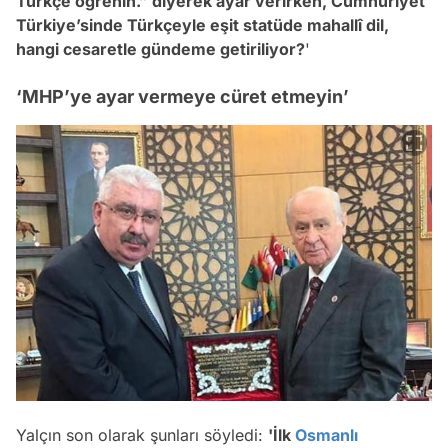
Türkçe öğrenin.” diyerek ayar verirken, Cumhuriyet
Türkiye’sinde Türkçeyle eşit statüde mahallî dil,
hangi cesaretle gündeme getiriliyor?
'
‘MHP’ye ayar vermeye cüret etmeyin’
Yalçın son olarak şunları söyledi:
'İlk
Osmanlı