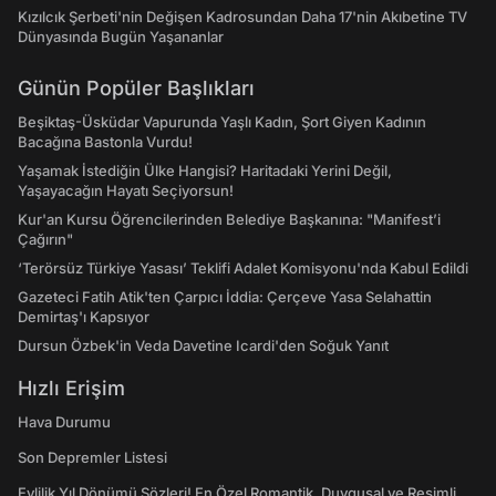
Kızılcık Şerbeti'nin Değişen Kadrosundan Daha 17'nin Akıbetine TV
Dünyasında Bugün Yaşananlar
Günün Popüler Başlıkları
Beşiktaş-Üsküdar Vapurunda Yaşlı Kadın, Şort Giyen Kadının
Bacağına Bastonla Vurdu!
Yaşamak İstediğin Ülke Hangisi? Haritadaki Yerini Değil,
Yaşayacağın Hayatı Seçiyorsun!
Kur'an Kursu Öğrencilerinden Belediye Başkanına: "Manifest’i
Çağırın"
‘Terörsüz Türkiye Yasası’ Teklifi Adalet Komisyonu'nda Kabul Edildi
Gazeteci Fatih Atik'ten Çarpıcı İddia: Çerçeve Yasa Selahattin
Demirtaş'ı Kapsıyor
Dursun Özbek'in Veda Davetine Icardi'den Soğuk Yanıt
Hızlı Erişim
Hava Durumu
Son Depremler Listesi
Evlilik Yıl Dönümü Sözleri! En Özel Romantik, Duygusal ve Resimli