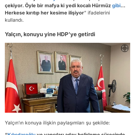
çekiyor. Öyle bir mafya ki yedi kocalı Hürmüz
gibi
…
Herkese kırıtıp her kesime ilişiyor
” ifadelerini
kullandı.
Yalçın, konuyu yine HDP’ye getirdi
Yalçın’ın konuya ilişkin paylaşımları şu şekilde:
“
Kılıçdaroğlu
ve yancıları aday belirleme sürecinde