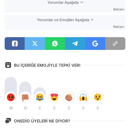
Yorumlar Aşağıda
Reklam
Yorumlar ve Emojiler Aşağıda
Reklam
BU İÇERİĞE EMOJİYLE TEPKİ VER!
18
12
5
0
0
0
0
ONEDİO ÜYELERİ NE DİYOR?