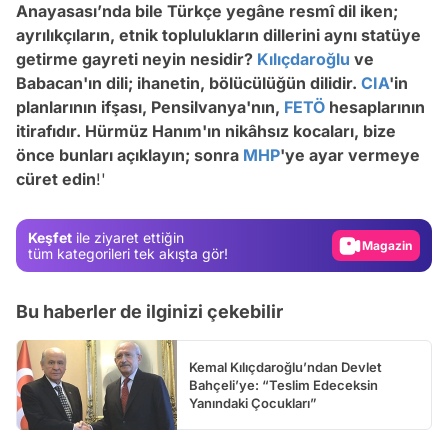
Anayasası’nda bile Türkçe yegâne resmî dil iken;
ayrılıkçıların, etnik toplulukların dillerini aynı statüye
getirme gayreti neyin nesidir?
Kılıçdaroğlu
ve
Babacan'ın dili; ihanetin, bölücülüğün dilidir.
CIA
'in
planlarının ifşası, Pensilvanya'nın,
FETÖ
hesaplarının
itirafıdır. Hürmüz Hanım'ın nikâhsız kocaları, bize
Video
önce bunları açıklayın; sonra
MHP
'ye ayar vermeye
cüret edin
!'
Test
Gündem
Keşfet
ile ziyaret ettiğin
Magazin
tüm kategorileri tek akışta gör!
Video
Bu haberler de ilginizi çekebilir
Test
Kemal Kılıçdaroğlu’ndan Devlet
Bahçeli’ye: “Teslim Edeceksin
Yanındaki Çocukları”