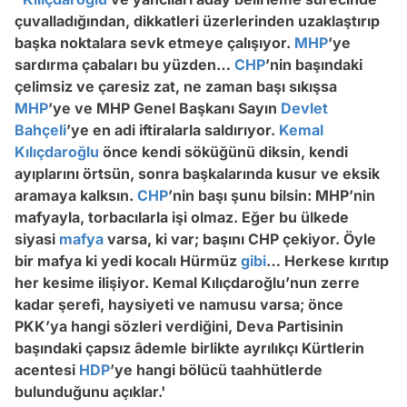
çuvalladığından, dikkatleri üzerlerinden uzaklaştırıp
başka noktalara sevk etmeye çalışıyor.
MHP
’ye
sardırma çabaları bu yüzden…
CHP
’nin başındaki
çelimsiz ve çaresiz zat, ne zaman başı sıkışsa
MHP
’ye ve MHP Genel Başkanı Sayın
Devlet
Bahçeli
’ye en adi iftiralarla saldırıyor.
Kemal
Kılıçdaroğlu
önce kendi söküğünü diksin, kendi
ayıplarını örtsün, sonra başkalarında kusur ve eksik
aramaya kalksın.
CHP
’nin başı şunu bilsin: MHP’nin
mafyayla, torbacılarla işi olmaz. Eğer bu ülkede
siyasi
mafya
varsa, ki var; başını CHP çekiyor. Öyle
bir mafya ki yedi kocalı Hürmüz
gibi
… Herkese kırıtıp
her kesime ilişiyor. Kemal Kılıçdaroğlu’nun zerre
kadar şerefi, haysiyeti ve namusu varsa; önce
PKK’ya hangi sözleri verdiğini, Deva Partisinin
başındaki çapsız âdemle birlikte ayrılıkçı Kürtlerin
acentesi
HDP
’ye hangi bölücü taahhütlerde
bulunduğunu açıklar.'