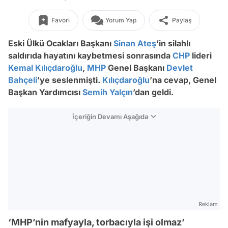
Favori
Yorum Yap
Paylaş
Eski Ülkü Ocakları Başkanı
Sinan Ateş
’in silahlı
saldırıda hayatını kaybetmesi sonrasında
CHP
lideri
Kemal Kılıçdaroğlu
,
MHP
Genel Başkanı
Devlet
Bahçeli
’ye seslenmişti.
Kılıçdaroğlu
’na cevap, Genel
Başkan Yardımcısı
Semih Yalçın
’dan geldi.
İçeriğin Devamı Aşağıda
Reklam
‘MHP’nin mafyayla, torbacıyla işi olmaz’