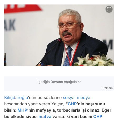
İçeriğin Devamı Aşağıda
Reklam
Kılıçdaroğlu
’nun bu sözlerine
sosyal medya
hesabından yanıt veren Yalçın, “
CHP
’nin başı şunu
bilsin:
MHP
’nin mafyayla, torbacılarla işi olmaz. Eğer
bu ülkede siyasi
mafya
varsa, ki var; başını
CHP