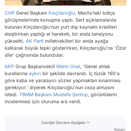
CHP
Genel Başkanı
Kılıçdaroğlu
, Meclis'teki bütçe
görüşmelerinde konuşma yaptı. Sert açıklamalarda
bulunan Kılıçdaroğlu'nun yurt dışı kaynaklı kredileri
eleştirirken yaptığı el hareketi, bir anda tansiyonu
yükseltti.
AK Parti
milletvekilleri bir anda ayağa
kalkarak büyük tepki gösterirken, Kılıçdaroğlu'na 'Özür
dile' çağrısında bulundular.
AKP
Grup Başkanvekili
Mahir Ünal
, 'Genel ahlak
kurallarına
aykırı
bir şekilde davrandı. İç tüzük 160'a
göre kaba ve yaralayıcı sözler yapmaktan kınanması
gerekiyor.' diyerek Kılıçdaroğlu'nun ceza almasını
istedi.
TBMM Başkanı
Mustafa Şentop
, görüntülerin
incelenmesi için oturuma ara verdi.
İçeriğin Devamı Aşağıda
Reklam