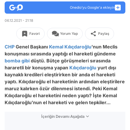
Onedio’yu Google'a ekleyin
06.12.2021 - 21:18
Favori
Yorum Yap
Paylaş
CHP
Genel Başkanı
Kemal Kılıçdaroğlu
'nun Meclis
konuşması sırasında yaptığı el hareketi gündeme
bomba
gibi
düştü. Bütçe görüşmeleri sırasında
hararetli bir konuşma yapan
Kılıçdaroğlu
yurt dışı
kaynaklı kredileri eleştirirken bir anda el hareketi
yaptı. Kılıçdaroğlu el hareketinin ardından eleştirilere
maruz kalırken özür dilenmesi istendi. Peki Kemal
Kılıçdaroğlu el hareketini neden yaptı? İşte Kemal
Kılıçdaroğlu'nun el hareketi ve gelen tepkiler...
İçeriğin Devamı Aşağıda