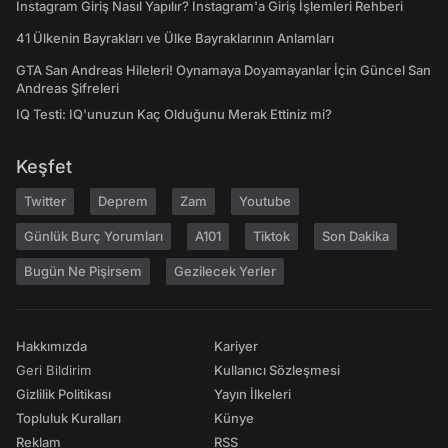
Instagram Giriş Nasıl Yapılır? Instagram'a Giriş İşlemleri Rehberi
41 Ülkenin Bayrakları ve Ülke Bayraklarının Anlamları
GTA San Andreas Hileleri! Oynamaya Doyamayanlar İçin Güncel San
Andreas Şifreleri
IQ Testi: IQ'unuzun Kaç Olduğunu Merak Ettiniz mi?
Keşfet
Twitter
Deprem
Zam
Youtube
Günlük Burç Yorumları
A101
Tiktok
Son Dakika
Bugün Ne Pişirsem
Gezilecek Yerler
Hakkımızda
Kariyer
Geri Bildirim
Kullanıcı Sözleşmesi
Gizlilik Politikası
Yayın İlkeleri
Topluluk Kuralları
Künye
Reklam
RSS