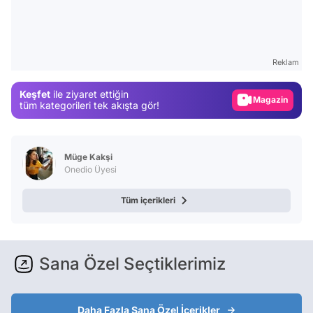
Video
Test
Reklam
Gündem
Magazin
Keşfet
ile ziyaret ettiğin
tüm kategorileri tek akışta gör!
Video
Test
Müge Kakşi
Onedio Üyesi
Tüm içerikleri
Sana Özel Seçtiklerimiz
Daha Fazla Sana Özel İçerikler