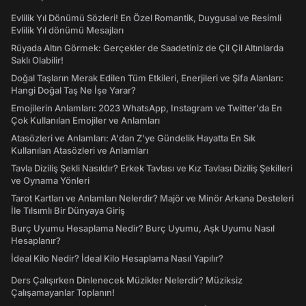
Evlilik Yıl Dönümü Sözleri! En Özel Romantik, Duygusal ve Resimli
Evlilik Yıl dönümü Mesajları
Rüyada Altın Görmek: Gerçekler de Saadetiniz de Çil Çil Altınlarda
Saklı Olabilir!
Doğal Taşların Merak Edilen Tüm Etkileri, Enerjileri ve Şifa Alanları:
Hangi Doğal Taş Ne İşe Yarar?
Emojilerin Anlamları: 2023 WhatsApp, Instagram ve Twitter'da En
Çok Kullanılan Emojiler ve Anlamları
Atasözleri ve Anlamları: A'dan Z'ye Gündelik Hayatta En Sık
Kullanılan Atasözleri ve Anlamları
Tavla Diziliş Şekli Nasıldır? Erkek Tavlası ve Kız Tavlası Diziliş Şekilleri
ve Oynama Yönleri
Tarot Kartları ve Anlamları Nelerdir? Majör ve Minör Arkana Desteleri
İle Tılsımlı Bir Dünyaya Giriş
Burç Uyumu Hesaplama Nedir? Burç Uyumu, Aşk Uyumu Nasıl
Hesaplanır?
İdeal Kilo Nedir? İdeal Kilo Hesaplama Nasıl Yapılır?
Ders Çalışırken Dinlenecek Müzikler Nelerdir? Müziksiz
Çalışamayanlar Toplanın!