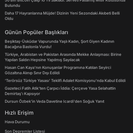
50 Bin Bitcoin Çalıp 10 Yıl Sakladı: Serveti Patlamış Mısır Kutusunda
Bulundu
Daha 17 Hayranlarına Müjde! Dizinin Yeni Sezondaki Akıbeti Belli
Oldu
Günün Popüler Başlıkları
Beşiktaş-Üsküdar Vapurunda Yaşlı Kadın, Şort Giyen Kadının
Bacağına Bastonla Vurdu!
Türkiye, Arabistan ve Pakistan Arasında Mekke Anlaşması: Birine
Yapılan Saldırı Hepsine Yapılmış Sayılacak
Hasan Can Kaya’nın Konuşanlar Programına Katılan Seyirci
Gözaltına Alınıp Sınır Dışı Edildi
‘Terörsüz Türkiye Yasası’ Teklifi Adalet Komisyonu'nda Kabul Edildi
Gazeteci Fatih Atik'ten Çarpıcı İddia: Çerçeve Yasa Selahattin
Demirtaş'ı Kapsıyor
Dursun Özbek'in Veda Davetine Icardi'den Soğuk Yanıt
Hızlı Erişim
Hava Durumu
Son Depremler Listesi