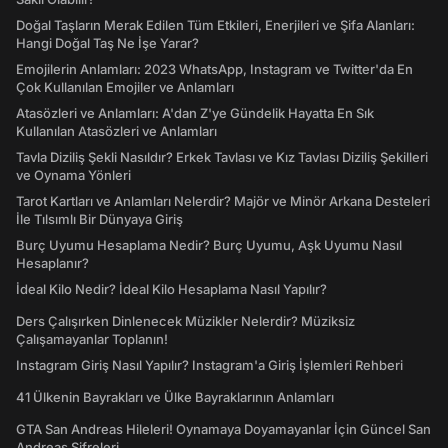
Doğal Taşların Merak Edilen Tüm Etkileri, Enerjileri ve Şifa Alanları:
Hangi Doğal Taş Ne İşe Yarar?
Emojilerin Anlamları: 2023 WhatsApp, Instagram ve Twitter'da En
Çok Kullanılan Emojiler ve Anlamları
Atasözleri ve Anlamları: A'dan Z'ye Gündelik Hayatta En Sık
Kullanılan Atasözleri ve Anlamları
Tavla Diziliş Şekli Nasıldır? Erkek Tavlası ve Kız Tavlası Diziliş Şekilleri
ve Oynama Yönleri
Tarot Kartları ve Anlamları Nelerdir? Majör ve Minör Arkana Desteleri
İle Tılsımlı Bir Dünyaya Giriş
Burç Uyumu Hesaplama Nedir? Burç Uyumu, Aşk Uyumu Nasıl
Hesaplanır?
İdeal Kilo Nedir? İdeal Kilo Hesaplama Nasıl Yapılır?
Ders Çalışırken Dinlenecek Müzikler Nelerdir? Müziksiz
Çalışamayanlar Toplanın!
Instagram Giriş Nasıl Yapılır? Instagram'a Giriş İşlemleri Rehberi
41 Ülkenin Bayrakları ve Ülke Bayraklarının Anlamları
GTA San Andreas Hileleri! Oynamaya Doyamayanlar İçin Güncel San
Andreas Şifreleri