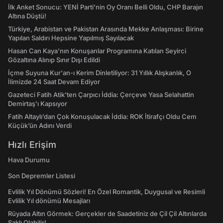
İlk Anket Sonucu: YENİ Parti'nin Oy Oranı Belli Oldu, CHP Barajın
Altına Düştü!
Türkiye, Arabistan ve Pakistan Arasında Mekke Anlaşması: Birine
Yapılan Saldırı Hepsine Yapılmış Sayılacak
Hasan Can Kaya’nın Konuşanlar Programına Katılan Seyirci
Gözaltına Alınıp Sınır Dışı Edildi
İçme Suyuna Kur'an-ı Kerim Dinletiliyor: 31 Yıllık Alışkanlık, O
İlimizde 24 Saat Devam Ediyor
Gazeteci Fatih Atik'ten Çarpıcı İddia: Çerçeve Yasa Selahattin
Demirtaş'ı Kapsıyor
Fatih Altaylı’dan Çok Konuşulacak İddia: ROK İtirafçı Oldu Cem
Küçük’ün Adını Verdi
Hızlı Erişim
Hava Durumu
Son Depremler Listesi
Evlilik Yıl Dönümü Sözleri! En Özel Romantik, Duygusal ve Resimli
Evlilik Yıl dönümü Mesajları
Rüyada Altın Görmek: Gerçekler de Saadetiniz de Çil Çil Altınlarda
Saklı Olabilir!