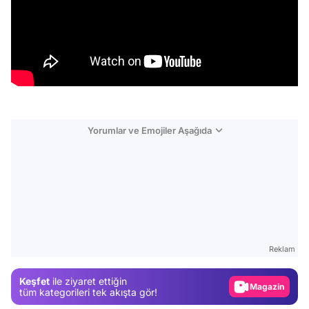
Yorumlar ve Emojiler Aşağıda
Video
Test
Reklam
Gündem
Keşfet
ile ziyaret ettiğin
Magazin
tüm kategorileri tek akışta gör!