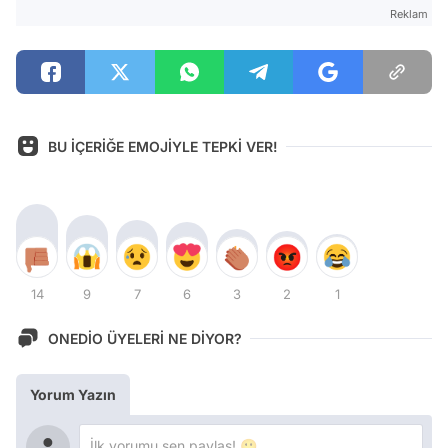
Reklam
BU İÇERİĞE EMOJİYLE TEPKİ VER!
14
9
7
6
3
2
1
ONEDİO ÜYELERİ NE DİYOR?
Yorum Yazın