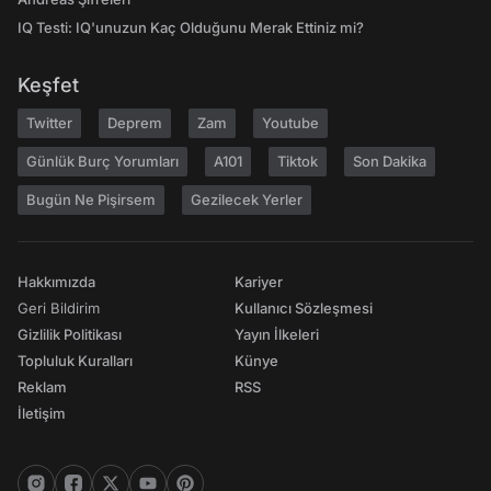
IQ Testi: IQ'unuzun Kaç Olduğunu Merak Ettiniz mi?
Keşfet
Twitter
Deprem
Zam
Youtube
Günlük Burç Yorumları
A101
Tiktok
Son Dakika
Bugün Ne Pişirsem
Gezilecek Yerler
Hakkımızda
Kariyer
Geri Bildirim
Kullanıcı Sözleşmesi
Gizlilik Politikası
Yayın İlkeleri
Topluluk Kuralları
Künye
Reklam
RSS
İletişim